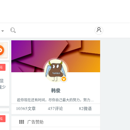

能

科
历显
减少
韩俊
趁你现在还有时间，尽你自己最大的努力，努力做成你最想做的那件事，成为你最想成为的那种人，过着你最想过的那种生活。这个世界永远比你想的要更精彩，不要败给生活。
10365
文章
457
评论
82
微语
科
广告赞助