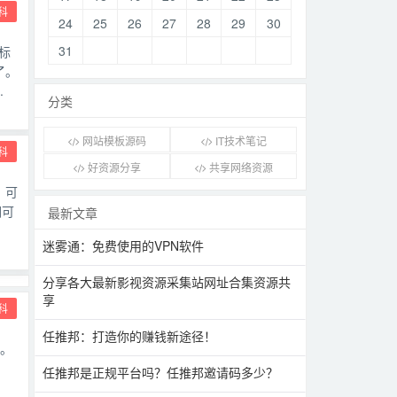
科
24
25
26
27
28
29
30
31
标
了。
.
分类
网站模板源码
IT技术笔记
科
好资源分享
共享网络资源
。可
们可
最新文章
迷雾通：免费使用的VPN软件
分享各大最新影视资源采集站网址合集资源共
享
科
任推邦：打造你的赚钱新途径！
值。
任推邦是正规平台吗？任推邦邀请码多少？