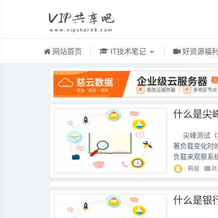
网站首页
IT技术笔记
好资源福
什么是尖
尖峰测试（S
著负载变化时
负载来观察系统
韩俊
共
什么是银