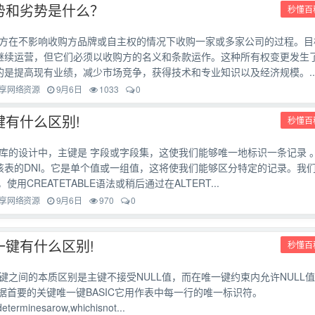
势和劣势是什么？
秒懂百
方在不影响收购方品牌或自主权的情况下收购一家或多家公司的过程。目
继续运营，但它们必须以收购方的名义和条款运作。这种所有权变更发生
的是提高现有业绩，减少市场竞争，获得技术和专业知识以及经济规模。..
享网络资源
9月6日
1033
0
键有什么区别!
秒懂百
库的设计中，主键是 字段或字段集，这使我们能够唯一地标识一条记录 
该表的DNI。它是单个值或一组值，这将使我们能够区分特定的记录。我
使用CREATETABLE语法或稍后通过在ALTERT...
享网络资源
9月6日
970
0
一键有什么区别!
秒懂百
键之间的本质区别是主键不接受NULL值，而在唯一键约束内允许NULL
据首要的关键唯一键BASIC它用作表中每一行的唯一标识符。
determinesarow,whichisnot...