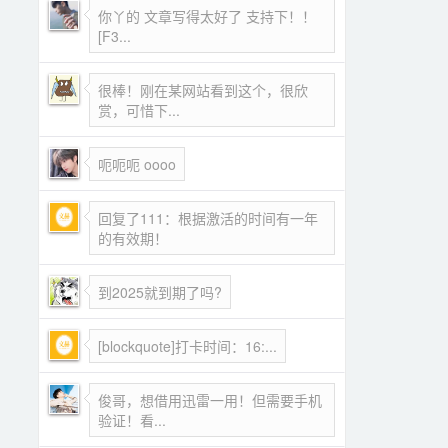
你丫的 文章写得太好了 支持下！！
[F3...
很棒！刚在某网站看到这个，很欣
赏，可惜下...
呃呃呃 oooo
回复了111：根据激活的时间有一年
的有效期！
到2025就到期了吗?
[blockquote]打卡时间：16:...
俊哥，想借用迅雷一用！但需要手机
验证！看...