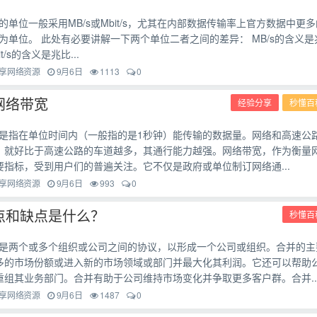
的单位一般采用MB/s或Mbit/s，尤其在内部数据传输率上官方数据中更多
it/s为单位。 此处有必要讲解一下两个单位二者之间的差异： MB/s的含义是
/s的含义是兆比...
享网络资源
9月6日
1113
0
网络带宽
经验分享
秒懂百
是指在单位时间内（一般指的是1秒钟）能传输的数据量。网络和高速公
，就好比于高速公路的车道越多，其通行能力越强。网络带宽，作为衡量
要指标，受到用户们的普遍关注。它不仅是政府或单位制订网络通...
享网络资源
9月6日
993
0
点和缺点是什么？
秒懂百
是两个或多个组织或公司之间的协议，以形成一个公司或组织。合并的主
多的市场份额或进入新的市场领域或部门并最大化其利润。它还可以帮助
重组其业务部门。合并有助于公司维持市场变化并争取更多客户群。合并..
享网络资源
9月6日
1487
0