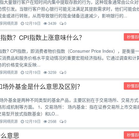
指大量银行客户在短时间内集中提取存款的行为，这种现象通常由公众对
恐慌引发。当银行客户担心银行可能无法满足其提款需求时，他们可能会
现金或进行转账，从而导致银行的现金储备迅速减少，影响银行的...
享网络资源
12月19日
3439
0
I指数？CPI指数上涨意味什么？
秒懂百
指数? CPI指数，即消费者物价指数（Consumer Price Index），是衡量
买消费品和服务价格水平变动情况的重要宏观经济指标。它通过调查和计
的价格变化来反映...
享网络资源
12月19日
3259
0
和场外基金是什么意思及区别？
秒懂百
场外基金是两种不同类型的基金产品，主要区别在于交易场所、交易方式
格形成机制等方面。 1、交易场所： 场内基金：指在证券交易所上市交易
交易型开放式指数基金）和LO...
享网络资源
12月19日
2568
0
是什么意思
秒懂百