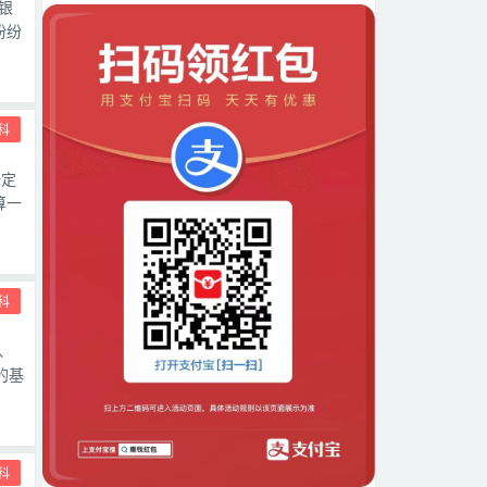
银
纷纷
科
一定
算一
科
、
的基
科