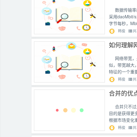
数据传输率
采用daoMb
字节每秒，Mbit
韩俊
共
如何理解
网络带宽，
似，带宽越大
特征的一个重
韩俊
共
合并的优
合并只不过
目的是获得更
根据市场变化
韩俊
共