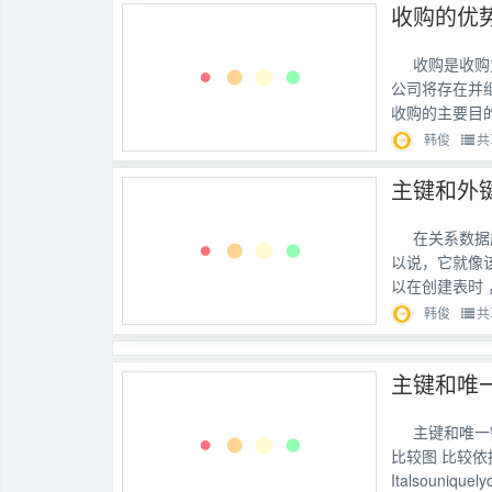
收购的优
收购是收购
公司将存在并
收购的主要目
韩俊
共
主键和外
在关系数据
以说，它就像
以在创建表时 ，
韩俊
共
主键和唯
主键和唯一
比较图 比较依
Italsouniquely