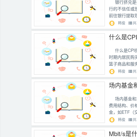
银行挤兑是
行的不信任或
前往银行提取
韩俊
共
什么是CP
什么是CPI
时期内居民购
篮子商品和服务
韩俊
共
场内基金
场内基金和
费用结构、价
金，如ETF（
韩俊
共
Mbit/s