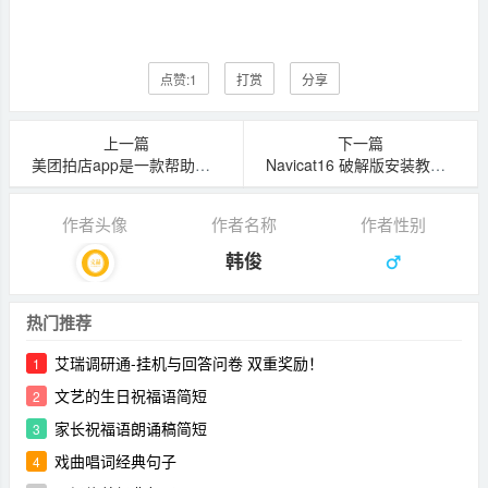
点赞:
1
打赏
分享
上一篇
下一篇
美团拍店app是一款帮助美团采集门店照片即可赚钱的软件
Navicat16 破解版安装教程 亲测可永久激活
作者头像
作者名称
作者性别
韩俊
热门推荐
艾瑞调研通-挂机与回答问卷 双重奖励！
1
文艺的生日祝福语简短
2
家长祝福语朗诵稿简短
3
戏曲唱词经典句子
4