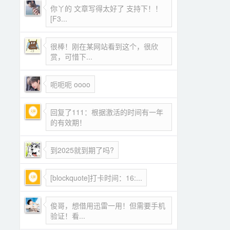
你丫的 文章写得太好了 支持下！！
[F3...
很棒！刚在某网站看到这个，很欣
赏，可惜下...
呃呃呃 oooo
回复了111：根据激活的时间有一年
的有效期！
到2025就到期了吗?
[blockquote]打卡时间：16:...
俊哥，想借用迅雷一用！但需要手机
验证！看...