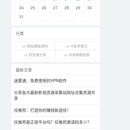
24
25
26
27
28
29
30
31
分类
网站模板源码
IT技术笔记
好资源分享
共享网络资源
最新文章
迷雾通：免费使用的VPN软件
分享各大最新影视资源采集站网址合集资源共
享
任推邦：打造你的赚钱新途径！
任推邦是正规平台吗？任推邦邀请码多少？