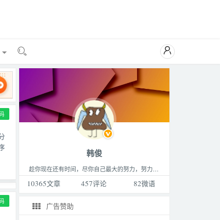

能

码
分
序
韩俊
趁你现在还有时间，尽你自己最大的努力，努力做成你最想做的那件事，成为你最想成为的那种人，过着你最想过的那种生活。这个世界永远比你想的要更精彩，不要败给生活。
10365
文章
457
评论
82
微语
码
广告赞助