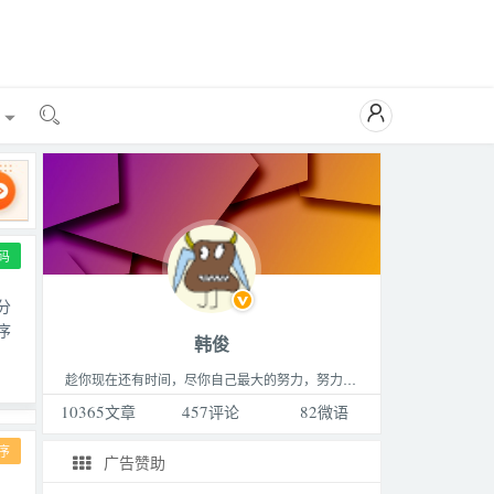

能

码
分
序
韩俊
趁你现在还有时间，尽你自己最大的努力，努力做成你最想做的那件事，成为你最想成为的那种人，过着你最想过的那种生活。这个世界永远比你想的要更精彩，不要败给生活。
10365
文章
457
评论
82
微语
序
广告赞助