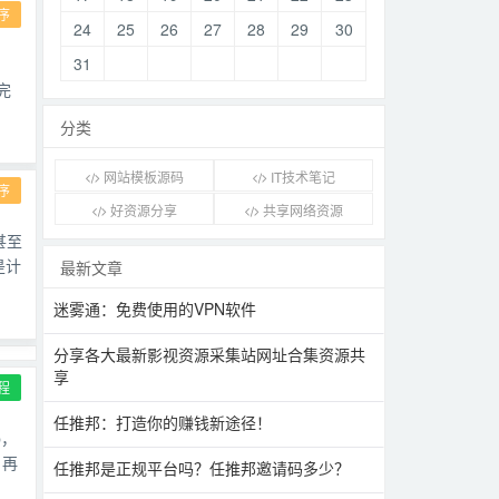
序
24
25
26
27
28
29
30
31
完
分类
网站模板源码
IT技术笔记
序
好资源分享
共享网络资源
甚至
是计
最新文章
迷雾通：免费使用的VPN软件
分享各大最新影视资源采集站网址合集资源共
享
程
任推邦：打造你的赚钱新途径！
p，
，再
任推邦是正规平台吗？任推邦邀请码多少？