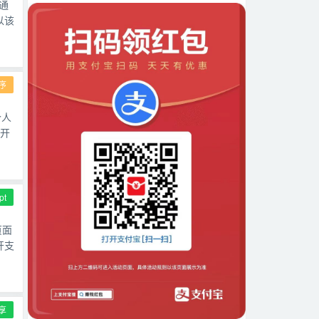
通
以该
序
个人
 开
pt
页面
开支
享