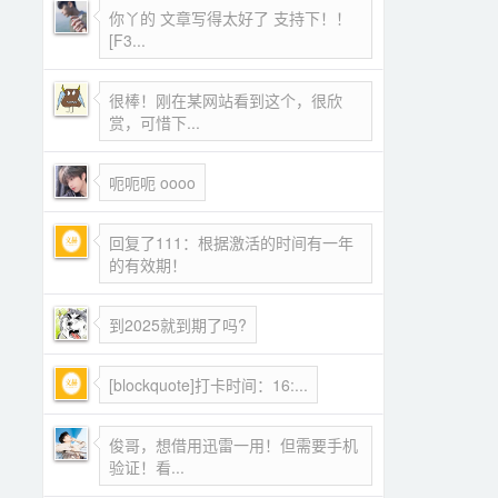
你丫的 文章写得太好了 支持下！！
[F3...
很棒！刚在某网站看到这个，很欣
赏，可惜下...
呃呃呃 oooo
回复了111：根据激活的时间有一年
的有效期！
到2025就到期了吗?
[blockquote]打卡时间：16:...
俊哥，想借用迅雷一用！但需要手机
验证！看...