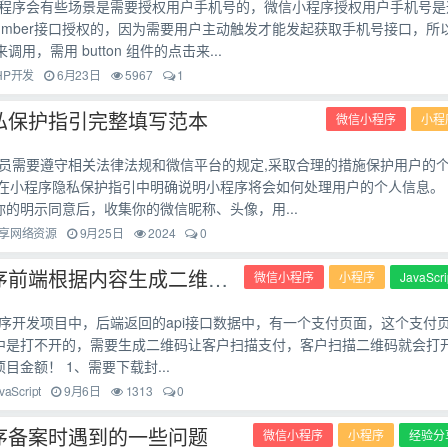
程序会有些场景是需要授权用户手机号的，微信小程序授权用户手机号是
neNumber接口授权的，因为需要用户主动触发才能发起获取手机号接口，所
来调用，需用 button 组件的点击来...
HP开发
6月23日
5967
1
私保护指引完整填写范本
微信小程序
小程
员需要遵守相关法律法规和微信平台的规定,采取合理的措施保护用户的
要在小程序隐私保护指引中明确说明小程序将会如何处理用户的个人信息。
的明示同意后，收集你的微信昵称、头像，用...
享网络资源
9月25日
2024
0
微信小程序前端根据内容生成二维码Qrcode
微信小程序
小程序
JavaScri
序开发项目中，后端返回的api接口数据中，有一个支付页面，这个支付
中是打不开的，需要生成二维码让客户扫描支付，客户扫描二维码就会打
目金额！ 1、需要下载封...
vaScript
9月6日
1313
0
序备案时遇到的一些问题
微信小程序
小程序
经验分