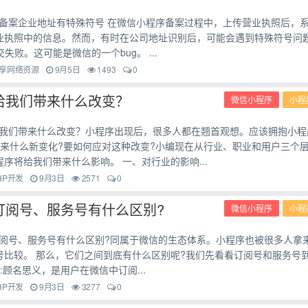
备案企业地址有特殊符号 在微信小程序备案过程中，上传营业执照后，
业执照中的信息。然而，有时在公司地址识别后，可能会遇到特殊符号问
交失败。这可能是微信的一个bug。 ...
享网络资源
9月5日
1493
0
给我们带来什么改变？
微信小程序
小程
我们带来什么改变？小程序出现后，很多人都在翘首观想。应该拥抱小程
带来什么新变化?要如何应对这种改变?小编现在从行业、职业和用户三个
序将给我们带来什么影响。 一、对行业的影响...
HP开发
9月3日
2571
0
订阅号、服务号有什么区别?
微信小程序
小程
阅号、服务号有什么区别?同属于微信的生态体系。小程序也被很多人拿
号比较。 那么，它们之间到底有什么区别呢?我们先看看订阅号和服务号
号:顾名思义，是用户在微信中订阅...
HP开发
9月3日
3277
0