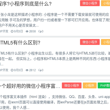
程序?小程序到底是什么?
微信小程序
小程
」张小龙是这样描述小程序的: 小程序是一个不需要下载安装就可使用的应
应用触 手可及的梦想，用户扫一扫或者搜一下即可打开应用。也体现了用
户不用关心是否安装太...
HP开发
9月3日
2658
0
TML5有什么区别?
微信小程序
小程
TML5有什么区别? 小程序出生以后，有很多人将它与HTML5进行比较，
在一起。 但实际上，小程序和HTML5本质上是两种不同的东西:小程序
..
HP开发
9月3日
2812
0
Parser是一个超好用的微信小程序富文本展示控件
微信小程序
小程序
PHP教
是一个程序富文本插件（html 渲染），支持微信、QQ、百度、头条、uni-ap
要好用，在wxml页面可以直接使用编译，而wxParse还要在js页面处理之后
以使用，我个人感...