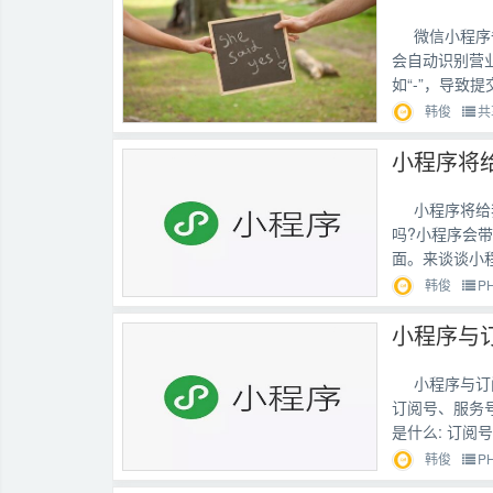
微信小程序
会自动识别营
如“-”，导致提
韩俊
共
小程序将
小程序将给
吗?小程序会
面。来谈谈小程
韩俊
P
小程序与
小程序与订
订阅号、服务
是什么: 订阅
韩俊
P