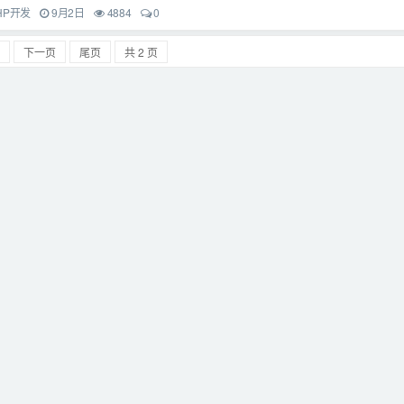
HP开发
9月2日
4884
0
下一页
尾页
共 2 页