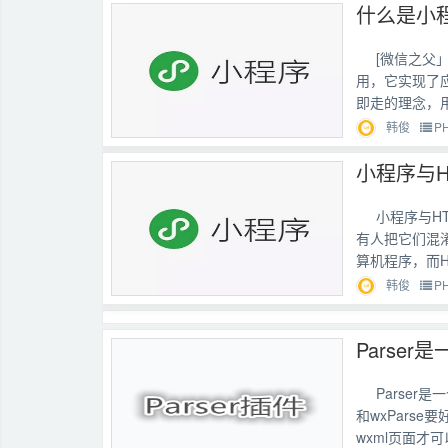
什么是小
[微信之父
用，它实现了
即走的理念，用
韩俊
P
小程序与H
小程序与H
有人把它们混淆
算机程序，而H.
韩俊
P
Parser
和wxParse
wxml页面才可