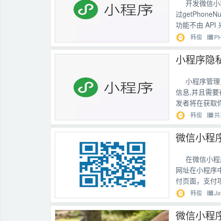
开发微信小
过getPho
功能不由 API 
韩俊
P
小程序隐
小程序管理
信息,并且需
发者将在获取你
韩俊
共
在微信小程
网址在小程序
付页面，支付项
韩俊
Ja
微信小程