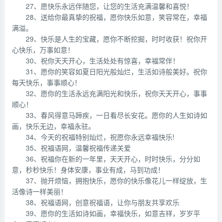
27、愿快乐永远伴随您，让您的生活充满温馨和喜悦！
28、送给你最真挚的祝福，愿你快乐如意，笑容常在，幸福
满溢。
29、快乐是人生的宝藏，愿你不断挖掘，时时收获！祝你开
心快乐，万事如意！
30、祝你天天开心，生活处处有惊喜，幸福常伴！
31、愿你的笑容如夏日阳光般灿烂，生活如诗般美好。祝你
每天快乐，事事顺心！
32、愿你的生活永远充满阳光和快乐，祝你天天开心，事事
顺心！
33、春风得意马蹄疾，一日看尽长安花。愿你的人生如诗如
画，快乐无边，幸福永驻。
34、今天的祝福特别灿烂，祝愿你永远幸福快乐!
35、祝福语网，温馨祝福传递关爱
36、祝福你在新的一年里，天天开心，时时快乐，分分如
意，秒秒快乐！身体安康，事业有成，马到功成！
37、抛开烦恼，拥抱快乐，愿你的快乐像花儿一样绽放，生
活像诗一样美丽！
38、祝福语网，创意祝福语，让你与朋友共享欢乐
39、愿你的生活如诗如画，幸福快乐，如意吉祥，岁岁平