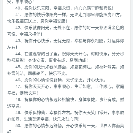
安，事事顺心！
40、祝你快乐无限，幸福永恒，内心充满宁静和喜悦！
41、愿你的快乐像阳光一样，无论走到哪里都能照亮四方。
快乐祝福语送上，愿你幸福安康！
42、快乐就像阳光，无处不在，愿你的每一天都洒满金色的
喜悦，幸福永相伴！
43、祝你开心快乐，无忧无虑，幸福与你永相随，好运伴你
左右！
44、在这温馨的日子里，祝你天天开心，时时快乐，分分秒
秒都精彩！身体安康，事业有成，马到功成！
45、愿你的快乐如春风拂面，如夏花绚烂，如秋叶静美，如
冬雪纯洁，四季轮回，快乐不变。
46、愿你的心情愉悦舒畅，无忧无虑，开心快乐。
47、祝你天天开心，事事顺心，生活如意，工作顺心，家庭
幸福，健康长寿！
48、祝福你的心情永远轻松愉快，身体康健，事业有成，财
运亨通。
49、快乐似神仙，幸福伴左右。祝你天天笑口常开，事事顺
心如意，生活美满幸福，快乐永驻心间！
50、愿你的心情永远舒畅，开心快乐每一天，世界因你而美
好。