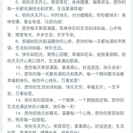
5、祝你天天开心，笑容常在；身体健康，福寿双全。愿你的
每一天都充满阳光和欢笑，生活美满幸福！
6、祝你天天开心，时时快乐，分分都精彩，秒秒都快乐！身
体安康，事业有成，马到功成！
7、愿你每天笑容满面，简单快乐的生活如诗如画，心中有
爱，眼里有光，步步生花，岁岁平安。
8、祝福如阳光般温暖你的心房，愿你的每一天都充满欢声笑
语，生活如诗如画，快乐无边。
9、快乐如阳光，普照心田暖；幸福如花朵，绽放美丽颜。祝
你天天开心笑口常开，生活美满如意顺。
10、愿你每天笑容满面，事事顺心，好运连连，快乐永驻！
11、愿你的每一天都充满阳光和笑声，每一个瞬间都洋溢着
幸福和快乐。祝你开心快乐，万事如意！
12、愿你的生活如诗如画，快乐无穷，幸福无尽，一生平
安，万事如意。
13、快乐有时很简单，一个微笑、一个拥抱就足够。愿你的
生活充满这样的小确幸，快乐每一天！
14、愿你的快乐如春风，温暖每一个心角，愿你的笑容如阳
光，照亮每一段旅程。
15、祝你天天开心，笑容常在；事事顺心，好运连连；生活
如意，美满幸福；健康长寿，福寿双全！