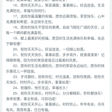
16、愿你天天开心，笑容满面；事事顺心，好运连连。生活
充满阳光，幸福与你同行。
17、送给你最温馨的祝福，愿你远离烦恼，享受快乐，心中
充满爱和希望，永远快乐无忧。
18、愿你的快乐不受任何束缚，自由飞翔在广阔的天空，让
每一个瞬间都充满喜悦。
19、献上最美好的祝福，愿您的生活充满快乐和幸福，永远
宁静安康！
20、祝你天天开心，好运连连，一切顺心如意。
21、祝你天天快乐，事事如意，步步高升，财源滚滚来！记
得微笑哦，因为你的笑容是我见过最美的风景。
22、愿你的生活充满阳光，愿你的笑容永远灿烂，愿你的快
乐像花儿一样绽放。
23、岁月静好，因有你在；时光温柔，因有你笑颜。祝你天
天快乐，时时开心，步步高升，事事如意！
24、祝福你，快乐无边，幸福长久！
25、祝你天天快乐，时时开心，分分都精彩，秒秒都快乐！
身体安康，事业有成，马到功成！
26、祝你天天开心，事事顺心，时时欢心，年年有余，月月
有风，周周有喜，日日有福。