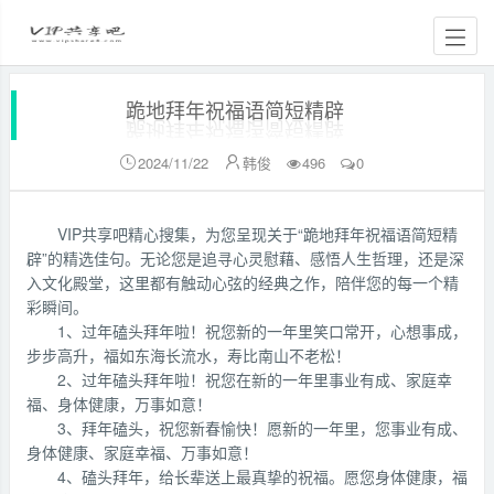
跪地拜年祝福语简短精辟
2024/11/22
韩俊
496
0


VIP共享吧精心搜集，为您呈现关于“跪地拜年祝福语简短精
辟”的精选佳句。无论您是追寻心灵慰藉、感悟人生哲理，还是深
入文化殿堂，这里都有触动心弦的经典之作，陪伴您的每一个精
彩瞬间。
1、过年磕头拜年啦！祝您新的一年里笑口常开，心想事成，
步步高升，福如东海长流水，寿比南山不老松！
2、过年磕头拜年啦！祝您在新的一年里事业有成、家庭幸
福、身体健康，万事如意！
3、拜年磕头，祝您新春愉快！愿新的一年里，您事业有成、
身体健康、家庭幸福、万事如意！
4、磕头拜年，给长辈送上最真挚的祝福。愿您身体健康，福