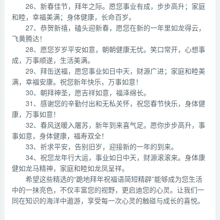
26、新春佳节，拜年之际。愿您事业有成，步步高升；家庭
和睦，幸福美满；身体健康，长命百岁。
27、恭贺新禧，磕头迎新春，愿您在新的一年里如龙得云，
飞黄腾达！
28、愿您岁岁平安如意，朝朝健康无忧。笑口常开，心想事
成，万事顺遂，生活美满。
29、拜缶送福，愿您事业如日中天，财源广进；家庭和睦美
满，幸福安康。祝您新年快乐，万事如意！
30、朝拜神圣，愿吉祥如意，福泽绵长。
31、感谢您的辛勤付出和无私关怀，祝您春节快乐，身体健
康，万事如意！
32、春风送暖入屠苏，新年到来喜气足。愿你步步高升，事
事如意，身体健康，福寿双全！
33、祈求平安，告别旧岁，迎接新的一年的到来。
34、祝您龙年行大运，事业如日中天，财源滚滚来。身体康
健如龙马精神，家庭和睦如龙凤呈祥。
希望这些精选的“跪地拜年祝福语简短精辟”能够成为您生活
中的一抹亮色，不仅丰富您的视野，更启迪您的心灵。让我们一
同在知识的海洋中遨游，享受每一次心灵的触碰与成长的喜悦。