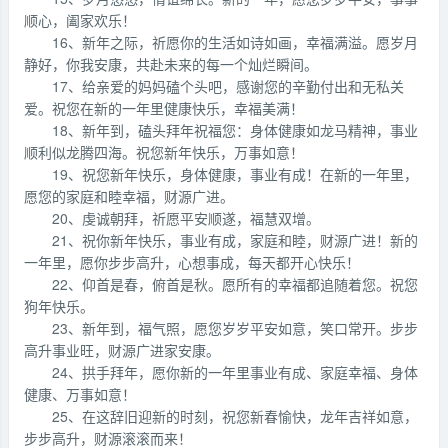
顺心，阖家欢乐！
16、新年之际，祈愿你的生活如诗如画，幸福满溢。愿岁月
静好，你我安康，共赴未来的每一个灿烂瞬间。
17、给亲爱的妈妈磕个头吧，感谢您的辛勤付出和无私关
爱。祝您在新的一年里健康快乐，幸福美满！
18、新年到，磕头拜年祝福您：身体健康如龙马精神，事业
顺利似龙腾四海。祝您新年快乐，万事如意！
19、祝您新年快乐，身体健康，事业有成！在新的一年里，
愿您的家庭和睦幸福，财源广进。
20、虔诚朝拜，祈愿平安顺遂，福慧双增。
21、祝你新年快乐，事业有成，家庭和睦，财源广进！新的
一年里，愿你步步高升，心想事成，每天都开心快乐！
22、仰首是春，俯首是秋。愿所有的幸福都追随着您。祝您
狗年快乐。
23、新年到，福气照，愿您岁岁平安如意，笑口常开。步步
高升事业旺，财源广进家安康。
24、拱手拜年，愿你新的一年里事业有成、家庭幸福、身体
健康、万事如意！
25、在这辞旧迎新的时刻，祝您新春愉快，龙年吉祥如意，
步步高升，财源滚滚而来！