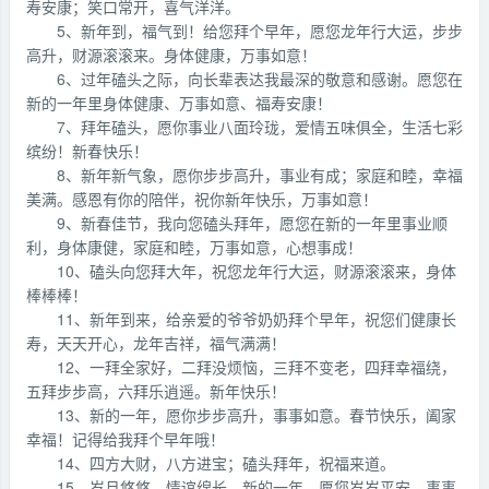
寿安康；笑口常开，喜气洋洋。
5、新年到，福气到！给您拜个早年，愿您龙年行大运，步步
高升，财源滚滚来。身体健康，万事如意！
6、过年磕头之际，向长辈表达我最深的敬意和感谢。愿您在
新的一年里身体健康、万事如意、福寿安康！
7、拜年磕头，愿你事业八面玲珑，爱情五味俱全，生活七彩
缤纷！新春快乐！
8、新年新气象，愿你步步高升，事业有成；家庭和睦，幸福
美满。感恩有你的陪伴，祝你新年快乐，万事如意！
9、新春佳节，我向您磕头拜年，愿您在新的一年里事业顺
利，身体康健，家庭和睦，万事如意，心想事成！
10、磕头向您拜大年，祝您龙年行大运，财源滚滚来，身体
棒棒棒！
11、新年到来，给亲爱的爷爷奶奶拜个早年，祝您们健康长
寿，天天开心，龙年吉祥，福气满满！
12、一拜全家好，二拜没烦恼，三拜不变老，四拜幸福绕，
五拜步步高，六拜乐逍遥。新年快乐！
13、新的一年，愿你步步高升，事事如意。春节快乐，阖家
幸福！记得给我拜个早年哦！
14、四方大财，八方进宝；磕头拜年，祝福来道。
15、岁月悠悠，情谊绵长。新的一年，愿您岁岁平安，事事