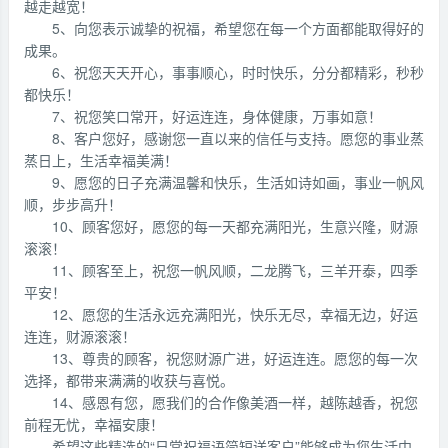
越走越宽！
5、向您表示诚挚的祝福，希望您在每一个方面都能取得好的
成果。
6、祝您天天开心，事事顺心，时时快乐，分分都精彩，秒秒
都快乐！
7、祝您笑口常开，好运连连，身体健康，万事如意！
8、客户您好，感谢您一直以来的信任与支持。愿您的事业蒸
蒸日上，生活幸福美满！
9、愿您的日子充满温馨和快乐，生活如诗如画，事业一帆风
顺，步步高升！
10、顾客您好，愿您的每一天都充满阳光，生意兴隆，财源
滚滚！
11、顾客至上，祝您一帆风顺，二龙腾飞，三羊开泰，四季
平安！
12、愿您的生活永远充满阳光，快乐无尽，幸福无边，好运
连连，财源滚滚！
13、尊贵的顾客，祝您财源广进，好运连连。愿您的每一次
选择，都带来满满的收获与喜悦。
14、感恩有您，愿我们的合作像美酒一样，越陈越香，祝您
前程无忧，幸福安康！
希望这些精选的“日常祝福语简短送客户”能够成为您生活中