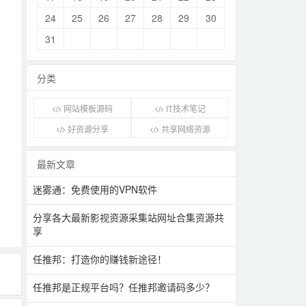
24
25
26
27
28
29
30
31
分类
网站模板源码
IT技术笔记
好资源分享
共享网络资源
最新文章
迷雾通：免费使用的VPN软件
分享各大最新影视资源采集站网址合集资源共
享
任推邦：打造你的赚钱新途径！
任推邦是正规平台吗？任推邦邀请码多少？