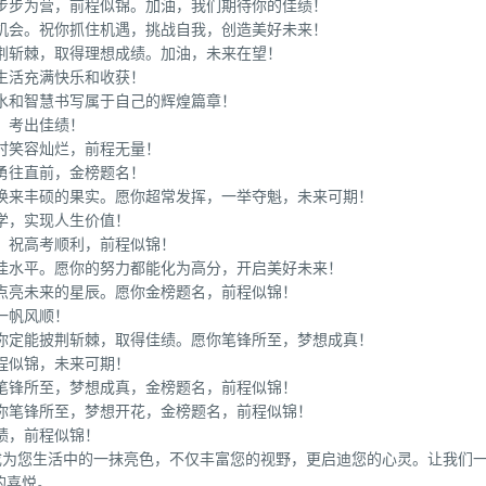
步步为营，前程似锦。加油，我们期待你的佳绩！
机会。祝你抓住机遇，挑战自我，创造美好未来！
荆斩棘，取得理想成绩。加油，未来在望！
生活充满快乐和收获！
水和智慧书写属于自己的辉煌篇章！
，考出佳绩！
时笑容灿烂，前程无量！
勇往直前，金榜题名！
会换来丰硕的果实。愿你超常发挥，一举夺魁，未来可期！
学，实现人生价值！
，祝高考顺利，前程似锦！
最佳水平。愿你的努力都能化为高分，开启美好未来！
点亮未来的星辰。愿你金榜题名，前程似锦！
一帆风顺！
信你定能披荆斩棘，取得佳绩。愿你笔锋所至，梦想成真！
程似锦，未来可期！
笔锋所至，梦想成真，金榜题名，前程似锦！
你笔锋所至，梦想开花，金榜题名，前程似锦！
绩，前程似锦！
成为您生活中的一抹亮色，不仅丰富您的视野，更启迪您的心灵。让我们
的喜悦。