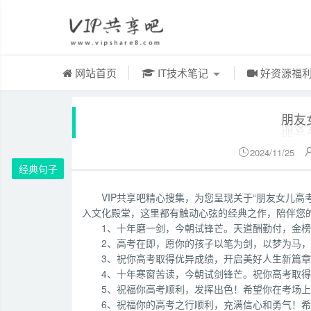
网站首页
IT技术笔记
好资源福
朋友
2024/11/25

经典句子
VIP共享吧精心搜集，为您呈现关于“朋友女儿
入文化殿堂，这里都有触动心弦的经典之作，陪伴您
1、十年磨一剑，今朝试锋芒。天道酬勤付，金
2、高考在即，愿你的孩子以笔为剑，以梦为马，
3、祝你高考取得优异成绩，开启美好人生新篇
4、十年寒窗苦读，今朝试剑锋芒。祝你高考取
5、祝福你高考顺利，发挥出色！希望你在考场
6、祝福你的高考之行顺利，充满信心和勇气！