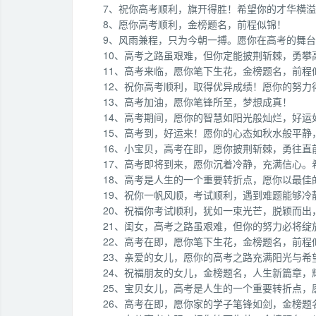
7、祝你高考顺利，旗开得胜！希望你的才华横
8、愿你高考顺利，金榜题名，前程似锦！
9、风雨兼程，只为今朝一搏。愿你在高考的舞
10、高考之路虽艰难，但你定能披荆斩棘，勇攀
11、高考来临，愿你笔下生花，金榜题名，前程
12、祝你高考顺利，取得优异成绩！愿你的努力
13、高考加油，愿你笔锋所至，梦想成真！
14、高考期间，愿你的智慧如阳光般灿烂，好运
15、高考到，好运来！愿你的心态如秋水般平静
16、小宝贝，高考在即，愿你披荆斩棘，勇往直
17、高考即将到来，愿你沉着冷静，充满信心
18、高考是人生的一个重要转折点，愿你以最佳
19、祝你一帆风顺，考试顺利，遇到难题能够冷
20、祝福你考试顺利，犹如一束光芒，脱颖而出
21、闺女，高考之路虽艰难，但你的努力必将
22、高考在即，愿你笔下生花，金榜题名，前程
23、亲爱的女儿，愿你的高考之路充满阳光与希
24、祝福朋友的女儿，金榜题名，人生新篇章，
25、宝贝女儿，高考是人生的一个重要转折点，
26、高考在即，愿你家的学子笔锋如剑，金榜题