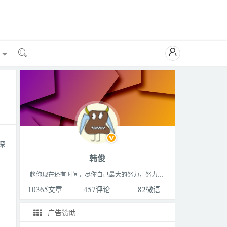

能

深
韩俊
趁你现在还有时间，尽你自己最大的努力，努力做成你最想做的那件事，成为你最想成为的那种人，过着你最想过的那种生活。这个世界永远比你想的要更精彩，不要败给生活。
10365
文章
457
评论
82
微语
广告赞助