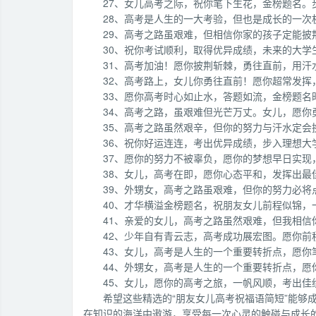
27、女儿高考之际，祝你笔下生花，金榜题名。
28、高考是人生的一大考验，但也是成长的一次
29、高考之路虽艰难，但相信你家的孩子定能披
30、祝你考试顺利，取得优异成绩，未来的大学
31、高考加油！愿你披荆斩棘，勇往直前，用汗
32、高考路上，女儿你勇往直前！愿你超常发挥
33、愿你高考时心如止水，答题如流，金榜题名
34、高考之路，虽艰难但光芒万丈。女儿，愿你
35、高考之路虽然艰辛，但你的努力与汗水定
36、祝你好运连连，考出优异成绩，步入理想大
37、愿你的努力不被辜负，愿你的梦想早日实现
38、女儿，高考在即，愿你心态平和，发挥出
39、外甥女，高考之路虽艰难，但你的努力必将
40、才华横溢金榜题名，祝朋友女儿前程似锦，
41、亲爱的女儿，高考之路虽然艰难，但我相
42、少年自有青云志，高考成功展宏图。愿你前
43、女儿，高考是人生的一个重要转折点，愿你
44、外甥女，高考是人生的一个重要转折点，愿
45、女儿，愿你的高考之旅，一帆风顺，考出佳
希望这些精选的“朋友女儿高考祝福语简短”能够
在知识的海洋中遨游，享受每一次心灵的触碰与成长