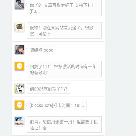
你丫的 文章写得太好了 支持下！！
[F3...
很棒！刚在某网站看到这个，很欣
赏，可惜下...
呃呃呃 oooo
回复了111：根据激活的时间有一年
的有效期！
到2025就到期了吗?
[blockquote]打卡时间：16:...
俊哥，想借用迅雷一用！但需要手机
验证！看...