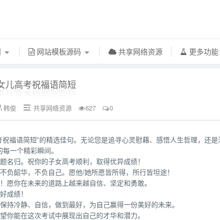
利
网站模板源码
共享网络资源
更多功
女儿高考祝福语简短
韩俊
共享网络资源
627
0


高考祝福语简短”的精选佳句。无论您是追寻心灵慰藉、感悟人生哲理，还是
的每一个精彩瞬间。
榜题名归。祝你的子女高考顺利，取得优异成绩！
不负韶华，不负自己。愿他/她所愿皆所得，所行皆坦途！
章！愿你在未来的道路上越来越自信、坚定和勇敢。
得好成绩！
上保持冷静、自信，做到最好，为自己赢得一份美好的未来。
希望你能在这次考试中展现出自己的才华和潜力。