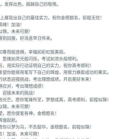
溢，发挥出色，超越自己的极限。
台上展现出自己的最佳实力，祝你金榜题名，前程无忧！
高峰！加油！
似锦，未来可期！
得到回报，好消息早日传来。
如春雨般连绵，幸福如彩虹般美丽。
，思维如灵光般闪烁，考试如流水般顺利。
前，用实际行动证明自己的实力，祝你高考顺利！
。希望你能够用笔写下自己的辉煌，用努力换取成功的果实。
的状态迎接挑战，考出理想成绩，开启美好未来！
静应对，考出理想成绩！
，迎接未来的挑战！
绽放光芒。愿你笔锋所至，梦想成真，高考顺利，前程似锦！
似锦，未来可期！
望，愿你提笔有神，金榜题名！
辉煌起航。
愿你以梦为马，不负韶华，金榜题名，前程似锦！
名！加油，未来可期！