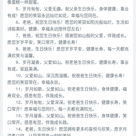
像蛋糕一样甜蜜。
5、岁月匆匆，父爱无疆。祝父亲生日快乐，身体健康，事业
有成！愿您的笑容永远灿烂如花，幸福与您同在。
6、老爸，祝您生日快乐！愿您的笑容如阳光般灿烂，生活如
诗般美好。健康、幸福永远陪伴您左右！
7、爸爸，祝您生日快乐！感谢您如山般的父爱，伴我成长。
愿您岁岁平安，笑口常开，健康长寿！
8、爸爸，生日快乐！愿您岁岁平安，健康长寿，每一天都充
满欢笑与温馨。
9、岁月凝香，父爱如山。祝老爸生日快乐，健康长寿，事业
有成，家庭美满。
10、父爱如山，深沉而温暖。祝爸爸生日快乐，健康长寿！
愿您的笑容常在，幸福永驻。
11、岁月如歌，父爱如山。祝老爸生日快乐，身体健康，福
寿双全。感恩有您，伴我成长。
12、岁月匆匆，父爱深深。祝老爸生日快乐，健康长寿，笑
口常开！愿幸福与您同行，每一天都充满阳光。
13、岁月凝香，父爱如山。祝爸爸生日快乐，身体健康，笑
口常开。感恩有您，伴我成长路。
14、老爸，生日快乐！愿您拥有更多的喜悦与欢笑，愿岁月
温柔以待，让您享受每一刻的美好。