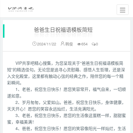
爸爸生日祝福语模板简短
2024/11/22
韩俊
654
0


VIP共享吧精心搜集，为您呈现关于“爸爸生日祝福语模板简
短”的精选佳句。无论您是追寻心灵慰藉、感悟人生哲理，还是深
入文化殿堂，这里都有触动心弦的经典之作，陪伴您的每一个精
彩瞬间。
1、老爸，祝您生日快乐！愿您笑容常开，福气自来，一切顺
遂如意。
2、岁月匆匆，父爱如山。爸爸，祝您生日快乐，身体健康，
天天开心！愿您的笑容永远灿烂，生活充满阳光。
3、老爸，祝您生日快乐，愿您的生活像这蛋糕一样，甜甜蜜
蜜，幸福美满！
4、爸爸，祝您生日快乐！愿您的笑容像阳光一样灿烂，生活