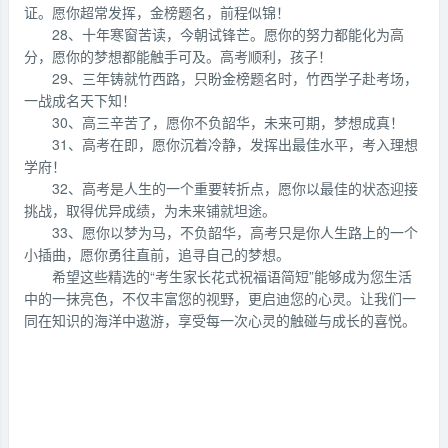
证。愿你超常发挥，金榜题名，前程似锦！
28、十年寒窗苦读，今朝试锋芒。愿你的努力都能化为高
分，愿你的梦想都能触手可及。高考顺利，孩子！
29、三年铸就竹西路，只盼金榜题名时，竹西学子赴考场，
一战成名天下知！
30、高三辛苦了，愿你不负韶华，未来可期，梦想成真！
31、高考在即，愿你沉着冷静，发挥出最佳水平，考入理想
学府！
32、高考是人生的一个重要转折点，愿你以最佳的状态迎接
挑战，取得优异成绩，为未来铺就坦途。
33、愿你以梦为马，不负韶华，高考只是你人生路上的一个
小插曲，愿你勇往直前，追寻自己的梦想。
希望这些精选的“考生家长花式祝福语简短”能够成为您生活
中的一抹亮色，不仅丰富您的视野，更启迪您的心灵。让我们一
同在知识的海洋中遨游，享受每一次心灵的触碰与成长的喜悦。