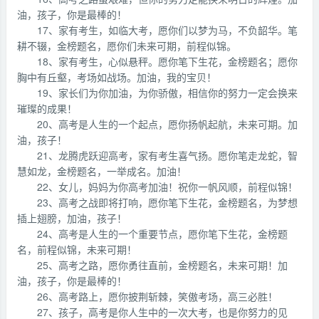
油，孩子，你是最棒的！
17、家有考生，如临大考，愿你们以梦为马，不负韶华。笔
耕不辍，金榜题名，愿你们未来可期，前程似锦。
18、家有考生，心似悬秤。愿你笔下生花，金榜题名；愿你
胸中有丘壑，考场如战场。加油，我的宝贝！
19、家长们为你加油，为你骄傲，相信你的努力一定会换来
璀璨的成果！
20、高考是人生的一个起点，愿你扬帆起航，未来可期。加
油，孩子！
21、龙腾虎跃迎高考，家有考生喜气扬。愿你笔走龙蛇，智
慧如龙，金榜题名，一举成名。加油！
22、女儿，妈妈为你高考加油！祝你一帆风顺，前程似锦！
23、高考之战即将打响，愿你笔下生花，金榜题名，为梦想
插上翅膀，加油，孩子！
24、高考是人生的一个重要节点，愿你笔下生花，金榜题
名，前程似锦，未来可期！
25、高考之路，愿你勇往直前，金榜题名，未来可期！加
油，孩子，你是最棒的！
26、高考路上，愿你披荆斩棘，笑傲考场，高三必胜！
27、孩子，高考是你人生中的一次大考，也是你努力的见