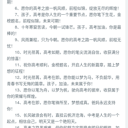
期！
6、愿你的高考之旅一帆风顺，前程似锦，绽放无尽的辉煌！
7、孩子，高考是你人生的一个重要节点，愿你笔下生花，金
榜题名，前程似锦，未来可期！
8、十年寒窗苦读，今朝一试锋芒。孩子，高考加油，你是最
棒的！
9、风雨兼程，只为今朝。愿你的高考之路一帆风顺，前程无
忧！
10、时光荏苒，高考如期，愿你的笔尖流淌自信，收获满分
的惊喜！
11、祝你高考顺利，金榜题名，开启人生的新篇章，踏上梦
想的征程！
12、时光荏苒，高考在即。愿你能以梦为马，不负韶华，用
青春书写无悔的篇章。孩子，加油，未来属于你！
13、愿你以笔为舟，以梦为帆，驶向高考的彼岸，收获属于
你的荣耀与辉煌。
14、高考在即，愿你笔锋所至，梦想成真。爸妈永远支持
你！
15、长风破浪会有时，直挂云帆济沧海，中考是人生的一个
起点，相信自己，明天又是一个艳阳天。
16、高考之路虽艰难，但你的努力定能换来明日的辉煌。加