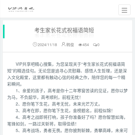
考生家长花式祝福语简短
2024/11/18
韩俊
454
0


VIP共享吧精心搜集，为您呈现关于“考生家长花式祝福语简
短”的精选佳句。无论您是追寻心灵慰藉、感悟人生哲理，还是深
入文化殿堂，这里都有触动心弦的经典之作，陪伴您的每一个精
彩瞬间。
1、亲爱的孩子，高考是你十二年寒窗苦读的见证，愿你以梦
为马，不负韶华，高考顺利，前程无忧！
2、愿你笔下生花，高考无忧，未来光芒万丈。
3、高考在即，愿你笔下生花，金榜题名，前程似锦！
4、高考之战即将打响，孩子你准备好了吗？愿你智慧如海，
笔锋如剑，一路过关斩将，取得佳绩！
5、高考战场，勇者无畏。愿你披荆斩棘，勇攀高峰，未来可