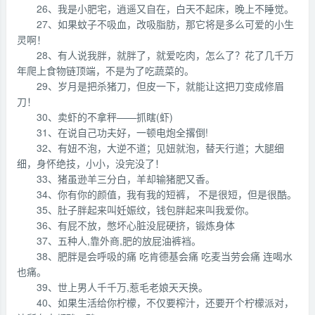
26、我是小肥宅，逍遥又自在，白天不起床，晚上不睡觉。
27、如果蚊子不吸血，改吸脂肪，那它将是多么可爱的小生
灵啊！
28、有人说我胖，就胖了，就爱吃肉，怎么了？花了几千万
年爬上食物链顶端，不是为了吃蔬菜的。
29、岁月是把杀猪刀，但皮一下，就能让这把刀变成修眉
刀！
30、卖虾的不拿秤——抓瞎(虾)
31、在说自己功夫好，一顿电炮全撂倒!
32、有妞不泡，大逆不道；见妞就泡，替天行道；大腿细
细，身怀绝技，小小，没完没了！
33、猪虽逊羊三分白，羊却输猪肥又香。
34、你有你的颜值，我有我的短裤， 不是很短，但是很酷。
35、肚子胖起来叫妊娠纹，钱包胖起来叫我爱你。
36、有屁不放，憋坏心脏没屁硬挤，锻炼身体
37、五种人,靠外商,肥的放屁油裤裆。
38、肥胖是会呼吸的痛 吃肯德基会痛 吃麦当劳会痛 连喝水
也痛。
39、世上男人千千万,惹毛老娘天天换。
40、如果生活给你柠檬，不仅要榨汁，还要开个柠檬派对，