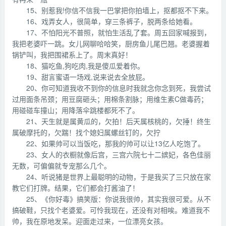
15、别惹我!你信不信我一巴掌把你拍墙上，抠都抠不下来。
16、戏弄女人，很简单，穿三条裤子，脱两条给她看。
17、不怕阳光不普照，就怕生活乱了套。周五回家喊报到，
我把老婆吓一跳。女儿网聊哈哈笑，厨房鱼儿尾巴翘。老婆握着
锅铲叫，我把围裙系上了。周末真好！
18、猫吃鱼,狗吃肉,我是傻瓜爱着你。
19、甜言蜜语一场戏,说来说去全放屁。
20、你可知道我收不到你的信息时我就念你念到死，我尝试
过用面条吊颈；用豆腐砸头；用棉条割脉；用维生素C做毒药；
用碰碰车撞山；用降落伞跳楼都死不了。
21、天生就是属黄瓜的，欠拍！后天属核桃的，欠捶！终生
属破摩托的，欠踹！找个媳妇属螺丝钉的，欠拧
22、如果帅可以当饭吃，那我的帅可以让13亿人吃饱了。
23、女人的衣橱就像后宫，三宫六院七十二嫔妃，各色佳丽
无数，可偏偏就专宠那么几个。
24、听说猪是世界上最聪明的动物，于是我买了三只放在家
教它们打牌。结果，它们都会打酱油了！
25、《你好毒》搞笑版：你说我很帅，其实我很可爱。从不
搞破鞋，只找个老婆爱。可怜我现在，还没有对相唉。难道我不
帅，我在原地发呆。迎面走过来，一位漂亮女孩。