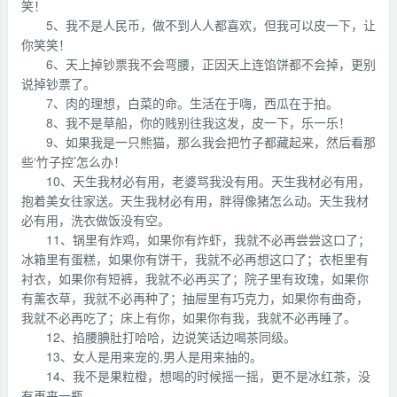
笑！
5、我不是人民币，做不到人人都喜欢，但我可以皮一下，让
你笑笑！
6、天上掉钞票我不会弯腰，正因天上连馅饼都不会掉，更别
说掉钞票了。
7、肉的理想，白菜的命。生活在于嗨，西瓜在于拍。
8、我不是草船，你的贱别往我这发，皮一下，乐一乐！
9、如果我是一只熊猫，那么我会把竹子都藏起来，然后看那
些‘竹子控’怎么办！
10、天生我材必有用，老婆骂我没有用。天生我材必有用，
抱着美女往家送。天生我材必有用，胖得像猪怎么动。天生我材
必有用，洗衣做饭没有空。
11、锅里有炸鸡，如果你有炸虾，我就不必再尝尝这口了；
冰箱里有蛋糕，如果你有饼干，我就不必再想这口了；衣柜里有
衬衣，如果你有短裤，我就不必再买了；院子里有玫瑰，如果你
有薰衣草，我就不必再种了；抽屉里有巧克力，如果你有曲奇，
我就不必再吃了；床上有你，如果你有我，我就不必再睡了。
12、掐腰腆肚打哈哈，边说笑话边喝茶同级。
13、女人是用来宠的,男人是用来抽的。
14、我不是果粒橙，想喝的时候摇一摇，更不是冰红茶，没
有再来一瓶