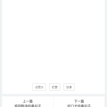
点赞:
0
打赏
分享
上一篇
下一篇
鸡同鸭讲经典句子
好口才经典句子