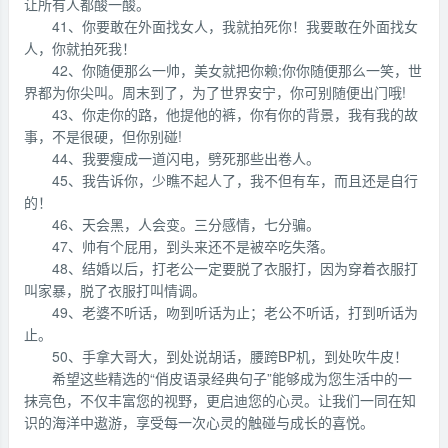
让所有人都酸一酸。
41、你要敢在外面找女人，我就拍死你！我要敢在外面找女
人，你就拍死我！
42、你随便那么一帅，美女就把你赖;你你随便那么一笑，世
界都为你尖叫。周末到了，为了世界安宁，你可别随便出门哦!
43、你走你的路，他提他的裤，你有你的背景，我有我的故
事，不是很硬，但你别碰!
44、我要瘦成一道闪电，劈死那些出卷人。
45、我告诉你，少瞧不起人了，我不但有车，而且还是自行
的！
46、天会黑，人会变。三分感情，七分骗。
47、帅有个屁用，到头来还不是被卒吃失落。
48、结婚以后，打老公一定要脱了衣服打，因为穿着衣服打
叫家暴，脱了衣服打叫情调。
49、老婆不听话，吻到听话为止；老公不听话，打到听话为
止。
50、手拿大哥大，到处说胡话，腰跨BP机，到处吹牛皮！
希望这些精选的“俏皮语录经典句子”能够成为您生活中的一
抹亮色，不仅丰富您的视野，更启迪您的心灵。让我们一同在知
识的海洋中遨游，享受每一次心灵的触碰与成长的喜悦。