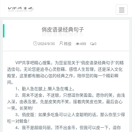
俏皮语录经典句子
2024/9/30
韩俊
499
0


VIP共享吧精心搜集，为您呈现关于“俏皮语录经典句子”的精
选佳句。无论您是追寻心灵慰藉、感悟人生哲理，还是深入文化
殿堂，这里都有触动心弦的经典之作，陪伴您的每一个精彩瞬
间。
1、勤人急在腿上,懒人急在嘴上。
2、周末不送金，不送银，只想逗你笑盈盈。愿你的笑，由浅
入深，由表及里。先是皮笑肉不笑，接着肉笑皮也笑，最后会心
一笑。长笑哟!
3、俏皮版：如果多吃鱼可以让人变聪明的话，那么你至少得
吃一对鲸鱼！
4、我不是超级玛丽，顶不出金币，但我可以皮一下，逗你