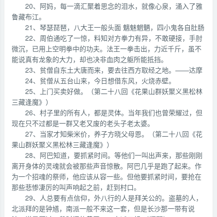
20、阿妈，每一滴汇聚着思念的泪水，就像心泉，涌入了雅
鲁藏布江。
21、琴瑟琵琶，八大王一般头面 魑魅魍魉，四小鬼各自肚肠
22、周伯通吃了一惊，料知对方拳力有异，不敢硬接，手肘
微沉，已用上空明拳中的功夫。法王一拳击出，力近千斤，虽不
能说真有龙象的大力，却也决非血肉之躯所能抵挡。
23、贫僧自东土大唐而来，要去往西方取经之地。——达摩
24、贫僧从五台山来，今日想借东风，火烧赤壁。
25、上门买卖好做。（第二十八回《花果山群妖聚义黑松林
三藏逢魔》）
26、村子里的所有人，都是灵体。当年我们也曾荣耀过，但
现在只不过都是一群又老又废的老头子老太婆。
27、当家才知柴米价，养子方晓父母恩。（第二十八回《花
果山群妖聚义黑松林三藏逢魔》）
28、阿巴知道，要抓紧时间。等他们一叫出声来，那些刚刚
离开身体的灵魂就会被那些声音惊散。阿巴几乎是跑了起来。作
为一个招魂的祭师，他应该从容一些。但他要抓紧时间，要抢在
那些悲惨凄厉的叫声响起之前，赶到村口。
29、人总要有点信仰，外八行的人是拜关公的。盗墓的人，
北派拜的是钟馗，南派一般不来这一套，但是长沙那一带有说