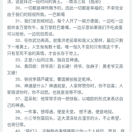
法，说是拜过一段时间的黄王。 --南派三叔 《瓶邪》
30、一切都是神所赐予的，因此一切都是幸福的；不幸完全
由于我们的短视所致。一巴斯噶
31、我们坐到棺材边，每个人开了一碗方便面，一边吃一边
就听金万堂吹牛，金万堂眨巴着嘴，一边示意如果我们不吃卤蛋
可以给他，一边侃侃而谈。
32、任你武功再高，就像洪老前辈和我义父那样，最后只剩
下一堆黄土，人生匆匆数十载，唯一恒久不变的只有情这个字，
只有至死不渝的真情，才会长存于世上。
33、正是八仙同过海，独自显神通。
34、黄四郎：师爷高！县长硬！师爷、张麻子：黄老爷又高
又硬！
35、铁拐李葫芦藏宝，曹国舅拍板定乾坤。
36、神通是什么？神通就是，人家称赞你时，你不窃喜；人
家毁谤你时，你不动怒。也就是宠辱不惊。
37、蓝采和：他常常手持一把快板，以唱腔的形式来表达自
己的神通。
38、一件事，想得通，便是天堂。 想不通，便是地狱。
39、小三爷你莫回头，这大漠深处古潼京的火，不止希望，
也将归零。
40、“哥们儿，这种狗血事情哪能让你一个人经历，而且，我