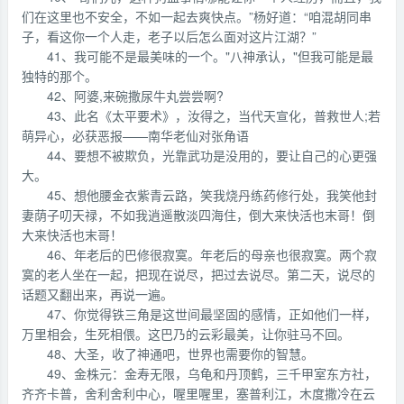
们在这里也不安全，不如一起去爽快点。”杨好道：“咱混胡同串
子，看这你一个人走，老子以后怎么面对这片江湖？”
41、我可能不是最美味的一个。"八神承认，"但我可能是最
独特的那个。
42、阿婆,来碗撒尿牛丸尝尝啊?
43、此名《太平要术》，汝得之，当代天宣化，普救世人;若
萌异心，必获恶报——南华老仙对张角语
44、要想不被欺负，光靠武功是没用的，要让自己的心更强
大。
45、想他腰金衣紫青云路，笑我烧丹练药修行处，我笑他封
妻荫子叨天禄，不如我逍遥散淡四海住，倒大来快活也末哥！倒
大来快活也末哥！
46、年老后的巴修很寂寞。年老后的母亲也很寂寞。两个寂
寞的老人坐在一起，把现在说尽，把过去说尽。第二天，说尽的
话题又翻出来，再说一遍。
47、你觉得铁三角是这世间最坚固的感情，正如他们一样，
万里相会，生死相偎。这巴乃的云彩最美，让你驻马不回。
48、大圣，收了神通吧，世界也需要你的智慧。
49、金株元：金寿无限，乌龟和丹顶鹤，三千甲室东方社，
齐齐卡普，舍利舍利中心，喔里喔里，塞普利江，木度撒冷在云