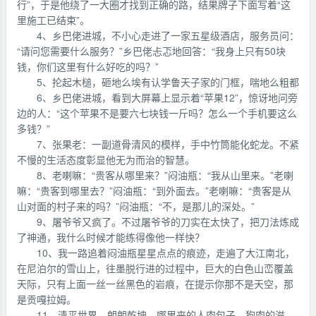
行”，于是他绕了一大圈才找到正确的路，结果牌子下面写着“这
里施工已结束”。
4、乡巴佬进城，不小心走进了一家五星级酒店，服务员问：
“请问您需要什么服务？”乡巴佬忐忑地回答：“我身上只有50块
钱，你们这里有什么好吃的吗？”
5、抡起木槌，砸地么埃有认学鲁天子家的门框，喘地么粗都
6、乡巴佬进城，看到大屏幕上显示着“苹果12”，惊讶地问旁
边的人：“这个苹果不是要六七块钱一斤吗？怎么一个手机要这么
多钱？”
7、张果老：一副道骨清风的模样，手中竹筒能化蛇龙。不紧
不慢的生活态度彰显他无为而治的智慧。
8、老喇嘛：“贵客从哪里来？”闷油瓶：“我从山里来。”老喇
嘛：“贵客到哪里去？”闷油瓶：“到外面去。”老喇嘛：“贵客是从
山对面的村子来的吗？”闷油瓶：“不，是那儿的深处。”
9、屠爷爷又疯了。不过屠爷爷的刀实在太快了，把刀法炼成
了神通，我什么时候才能练得像他一样快？
10、我一路追着闷油瓶星星点点的痕迹，走遍了大江南北，
在尼泊尔的雪山上，往墨脱行进的过程中，巨大的白色山峦覆盖
天际，只有上面一丝一丝黑色的岩痕，在提示你那不是天空，那
是贡嘎拉姆。
11、清平世界，朗朗乾坤，哪里来的人肉包子，狗肉的滋