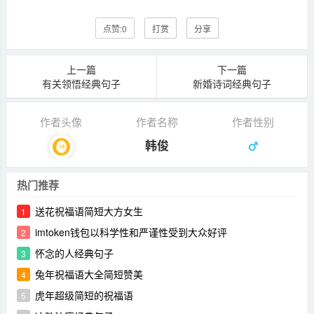
点赞:
0
打赏
分享
上一篇
下一篇
有关领悟经典句子
新婚诗词经典句子
作者头像
作者名称
作者性别
韩俊
热门推荐
送花祝福语简短大方女生
1
imtoken钱包以科学性和严谨性受到大众好评
2
怀念的人经典句子
3
兔年祝福语大全简短赞美
4
虎年超级简短的祝福语
5