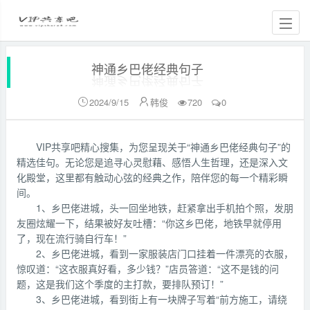
神通乡巴佬经典句子
2024/9/15
韩俊
720
0


VIP共享吧精心搜集，为您呈现关于“神通乡巴佬经典句子”的
精选佳句。无论您是追寻心灵慰藉、感悟人生哲理，还是深入文
化殿堂，这里都有触动心弦的经典之作，陪伴您的每一个精彩瞬
间。
1、乡巴佬进城，头一回坐地铁，赶紧拿出手机拍个照，发朋
友圈炫耀一下，结果被好友吐槽：“你这乡巴佬，地铁早就停用
了，现在流行骑自行车！”
2、乡巴佬进城，看到一家服装店门口挂着一件漂亮的衣服，
惊叹道：“这衣服真好看，多少钱？”店员答道：“这不是钱的问
题，这是我们这个季度的主打款，要排队预订！”
3、乡巴佬进城，看到街上有一块牌子写着“前方施工，请绕