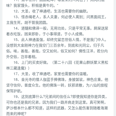
味？我家馒头，积祖是黄牛的。”
12、大圣，收了神通吧，生活也需要你的幽默。
13、怪赤绳老人，系人夫妻，何必使人离别；问黑面阎王，
主我生死，胡不管我团圆。
14、道髓和佛谛一般，无用功处，只是平常无事。屙屎送尿
着衣吃饭，困来即卧，于小事得道，于小人成佛。
15、此人神通虽强，却终究留恋世俗人情，不是我门中人。
没想到大金刚神力在我空门三百余年，到底和光同尘，归于凡
俗。唉，善哉，善哉，空又如何，俗又如何？佛性汪洋，若分内
外空俗，岂非着相。
16、上门的买卖好做。（第二十八回《花果山群妖聚义黑松
林三藏逢魔》）
17、大圣，收了神通吧，家里也需要你的温暖。
18、金光寺的僧人伽蓝手捧佛珠，身披袈裟，神色庄重。他
坚守信仰，普度众生。他的佛珠一转，妖邪退散，为八仙的旅程
保驾护航。
19、这到底算什么?兄弟间的信任么?即使我知道你是异类，
可你也还是我的兄弟，因为我们一路并肩走到这里。真可笑啊，
萨沙根本什么都不知道，这样的武器，又怎么能伤害到随着海潮
而来的神呢?