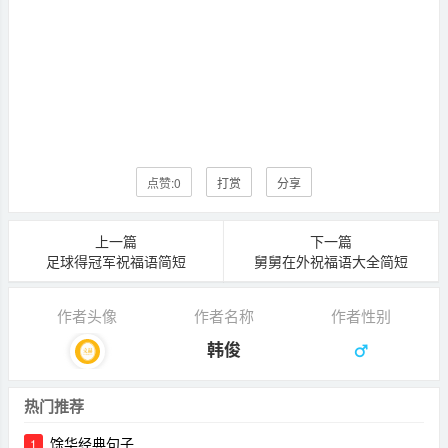
点赞:
0
打赏
分享
上一篇
下一篇
足球得冠军祝福语简短
舅舅在外祝福语大全简短
作者头像
作者名称
作者性别
韩俊
热门推荐
馀华经典句子
1