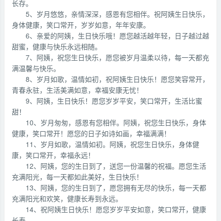
长存。
5、岁月悠悠，亲情深深，感恩有您相伴。祝阿姨生日快乐，
身体健康，笑口常开，岁岁如意，年年安康。
6、亲爱的阿姨，生日快乐哦！愿您越活越年轻，日子越过越
甜蜜，健康与快乐永远相随。
7、阿姨，祝您生日快乐，愿您被岁月温柔以待，每一天都充
满温馨与快乐。
8、岁月如歌，温情如初，祝阿姨生日快乐！愿您笑容常开，
青春永驻，生活美满如意，幸福安康无忧！
9、阿姨，生日快乐！愿您岁岁平安，笑口常开，生活比蜜
甜！
10、岁月匆匆，感恩有您相伴。阿姨，祝您生日快乐，身体
健康，笑口常开！愿您的日子如诗如画，幸福满满！
11、岁月如歌，温情如初。阿姨，祝您生日快乐，身体健
康，笑口常开，幸福永远！
12、阿姨，您的生日到了，送您一份温馨的祝福。愿您生活
充满阳光，每一天都如此美好，生日快乐！
13、阿姨，您的生日到了，愿您拥有无尽的快乐，每一天都
充满阳光和欢笑，健康长寿到永远。
14、祝阿姨生日快乐！愿您岁岁平安如意，笑口常开，健康
长寿。