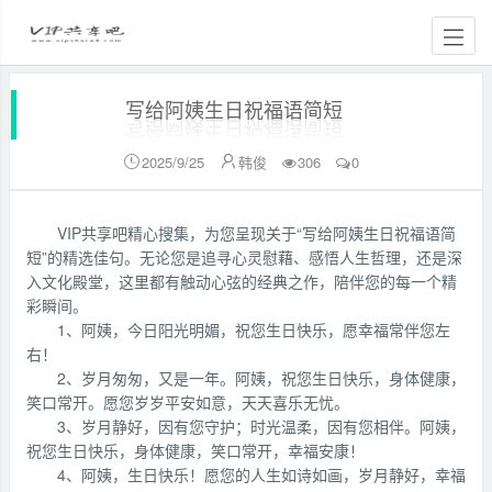
写给阿姨生日祝福语简短
2025/9/25
韩俊
306
0


VIP共享吧精心搜集，为您呈现关于“写给阿姨生日祝福语简
短”的精选佳句。无论您是追寻心灵慰藉、感悟人生哲理，还是深
入文化殿堂，这里都有触动心弦的经典之作，陪伴您的每一个精
彩瞬间。
1、阿姨，今日阳光明媚，祝您生日快乐，愿幸福常伴您左
右！
2、岁月匆匆，又是一年。阿姨，祝您生日快乐，身体健康，
笑口常开。愿您岁岁平安如意，天天喜乐无忧。
3、岁月静好，因有您守护；时光温柔，因有您相伴。阿姨，
祝您生日快乐，身体健康，笑口常开，幸福安康！
4、阿姨，生日快乐！愿您的人生如诗如画，岁月静好，幸福