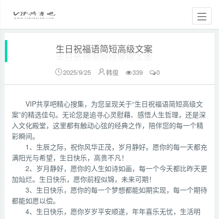
生日祝福语简短高级文案
2025/9/25
韩俊
339
0


VIP共享吧精心搜集，为您呈现关于“生日祝福语简短高级文
案”的精选佳句。无论您是追寻心灵慰藉、感悟人生哲理，还是深
入文化殿堂，这里都有触动心弦的经典之作，陪伴您的每一个精
彩瞬间。
1、生辰之际，祝你风华正茂，岁月静好。愿你的每一天都充
满阳光与希望，生日快乐，高贵不凡！
2、岁月静好，愿你的人生如诗如画，每一个今天都比昨天更
加灿烂。生日快乐，愿你前程似锦，未来可期！
3、生日快乐，愿你的每一个梦想都能如期实现，每一个期待
都能如愿以偿。
4、生日快乐，愿你岁岁平安顺遂，年年喜乐无忧，生活明