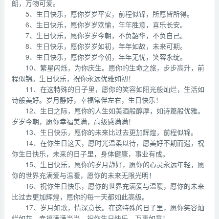
朗，万物可爱。
5、生日快乐，愿你岁岁平安，前程似锦，所愿皆所得。
6、生日快乐，愿你岁岁欢愉，年年胜意，喜乐长安。
7、生日快乐，愿你岁岁今朝，不负韶华，不负自己。
8、生日快乐，愿你岁岁如初，年年如故，未来可期。
9、生日快乐，愿你岁岁今朝，年年无忧，笑容永绽。
10、繁星闪烁，为你庆生。愿你的生命之旅，步步高升，前
程似锦。生日快乐，祝你永远优雅如初！
11、在这特殊的日子里，愿你的笑容如阳光般灿烂，生活如
诗般美好。岁月静好，幸福常伴左右，生日快乐！
12、生日之际，愿你的人生如美酒般醇厚，如诗篇般优雅。
岁岁今朝，愿你幸福美满，高级感满满！
13、生日快乐，愿你的未来比过去更加辉煌，前程似锦。
14、在你生日这天，愿时光温柔以待，愿美好不期而遇，祝
你生日快乐，未来的日子里，身体健康，事业有成。
15、生日快乐，愿你的岁月静好，愿你的心灵永远年轻，愿
你的世界充满爱与温暖，愿你的未来无限光明！
16、祝你生日快乐，愿你的世界充满爱与温暖，愿你的未来
比过去更加辉煌，愿你的每一天都如此高级。
17、岁月如歌，情深意长。在这特殊的日子里，愿你笑容灿
烂如花，幸福满满当当。祝你生日快乐，万事如意！