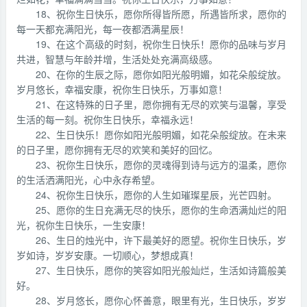
18、祝你生日快乐，愿你所得皆所愿，所遇皆所求，愿你的
每一天都充满阳光，每一夜都洒满星辰！
19、在这个高级的时刻，祝你生日快乐！愿你的品味与岁月
共进，智慧与年龄并增，生活处处充满高级感。
20、在你的生辰之际，愿你如阳光般明媚，如花朵般绽放。
岁月悠长，幸福安康，祝你生日快乐，万事如意！
21、在这特殊的日子里，愿你拥有无尽的欢笑与温馨，享受
生活的每一刻。祝你生日快乐，幸福永远！
22、生日快乐！愿你如阳光般明媚，如花朵般绽放。在未来
的日子里，愿你拥有无尽的欢笑和美好的回忆。
23、祝你生日快乐，愿你的灵魂得到诗与远方的温柔，愿你
的生活洒满阳光，心中永存希望。
24、祝你生日快乐，愿你的人生如璀璨星辰，光芒四射。
25、愿你的生日充满无尽的快乐，愿你的生命洒满灿烂的阳
光，祝你生日快乐，一生安康！
26、生日的烛光中，许下最美好的愿望。祝你生日快乐，岁
岁如诗，岁岁安康。一切顺心，梦想成真！
27、生日快乐，愿你的笑容如阳光般灿烂，生活如诗篇般美
好。
28、岁月悠长，愿你心怀善意，眼里有光，生日快乐，岁岁