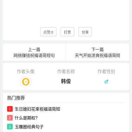
点赞:
0
打赏
分享
上一篇
下一篇
网络赚钱祝福语简短句
天气开始凉爽祝福语简短
作者头像
作者名称
作者性别
韩俊
热门推荐
生日媳妇花束祝福语简短
1
什么是期权?
2
玉雕圈经典句子
3