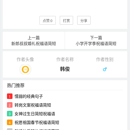
点赞:
0
打赏
分享
上一篇
下一篇
新郎叔叔婚礼祝福语简短
小学开学季祝福语简短
作者头像
作者名称
作者性别
韩俊
热门推荐
懦弱的经典句子
1
转岗文案祝福语简短
2
女神过生日简短祝福语
3
祝愿祖国春节祝福语简短
4