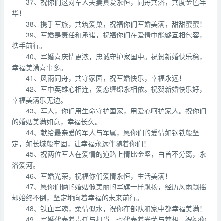
37、祝你们这对军人夫妻真爱永恒，同舟共济，共度金色年
华！
38、携手军旅，共筑爱巢，祝福你们军婚美满，甜甜蜜蜜！
39、军婚是责任和承诺，祝福你们在爱情中能够互相包容，
携手前行。
40、军婚喜庆情更浓，忠诚守护家国中。祝贺新婚快乐稳，
幸福美满喜事多。
41、风雨同舟，共守家园，祝军婚快乐，幸福永远！
42、军中英雄心相连，爱恋缠绵永相依。祝贺新婚快乐好，
幸福美满乐无边。
43、军人，你们用生命守护国家，用爱心呵护家人。祝你们
的婚姻美满如意，幸福长久。
44、献给最亲爱的军人与军属，愿你们的爱情如钢铁般坚
定，如长城般牢固，让幸福永远伴随着你们！
45、祝两位军人在爱情的道路上情比金坚，白首不分离，永
浴爱河。
46、军婚光荣，祝福你们爱情永恒，生活美满！
47、愿你们俩的婚姻像美丽的军旗一样飘扬，经历风雨飘摇
却始终不倒，坚定地向着幸福的未来前行。
48、铁血军魂，柔情似水，祝你在部队和家中都幸福美满！
49、军婚代表着责任与担当，也代表着光荣与梦想，祝福你