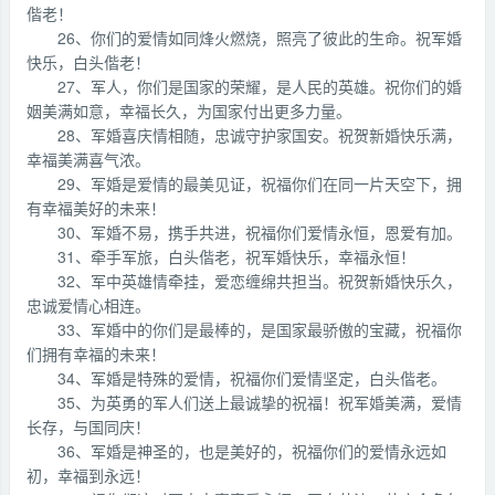
偕老！
26、你们的爱情如同烽火燃烧，照亮了彼此的生命。祝军婚
快乐，白头偕老！
27、军人，你们是国家的荣耀，是人民的英雄。祝你们的婚
姻美满如意，幸福长久，为国家付出更多力量。
28、军婚喜庆情相随，忠诚守护家国安。祝贺新婚快乐满，
幸福美满喜气浓。
29、军婚是爱情的最美见证，祝福你们在同一片天空下，拥
有幸福美好的未来！
30、军婚不易，携手共进，祝福你们爱情永恒，恩爱有加。
31、牵手军旅，白头偕老，祝军婚快乐，幸福永恒！
32、军中英雄情牵挂，爱恋缠绵共担当。祝贺新婚快乐久，
忠诚爱情心相连。
33、军婚中的你们是最棒的，是国家最骄傲的宝藏，祝福你
们拥有幸福的未来！
34、军婚是特殊的爱情，祝福你们爱情坚定，白头偕老。
35、为英勇的军人们送上最诚挚的祝福！祝军婚美满，爱情
长存，与国同庆！
36、军婚是神圣的，也是美好的，祝福你们的爱情永远如
初，幸福到永远！