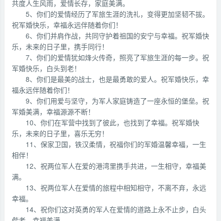
共度人生风雨，爱情长存，家庭美满。
5、你们的爱情经历了军旅生涯的洗礼，变得更加坚韧不拔。
祝军婚快乐，幸福永远伴随着你们！
6、你们并肩作战，共同守护着祖国的安宁与幸福。祝军婚快
乐，未来的日子里，携手同行！
7、你们的爱情犹如烽火传奇，照亮了军旅生涯的每一步。祝
军婚快乐，白头到老！
8、你们是最美的战士，也是最勇敢的爱人。祝军婚快乐，幸
福永远伴随着你们！
9、你们用爱与坚守，为军人家庭铸造了一座永恒的堡垒。祝
军婚美满，幸福源源不断！
10、你们在军营中找到了彼此，也找到了幸福。祝军婚快
乐，未来的日子里，喜乐无穷！
11、保家卫国，铁汉柔情，祝福你们的军婚温馨幸福，一生
相伴！
12、祝两位军人在爱的港湾里携手共进，一生相守，幸福美
满。
13、祝两位军人在爱情的旅程中相知相守，不离不弃，永远
幸福。
14、祝你们这对英勇的军人在爱情的道路上永不止步，白头
偕老，幸福美满。