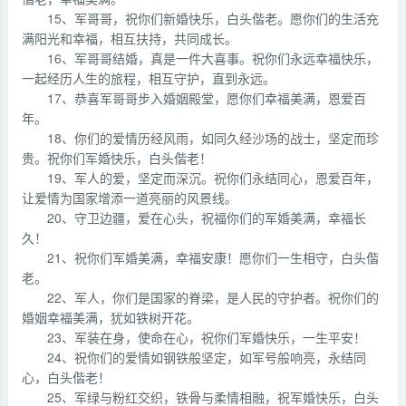
15、军哥哥，祝你们新婚快乐，白头偕老。愿你们的生活充
满阳光和幸福，相互扶持，共同成长。
16、军哥哥结婚，真是一件大喜事。祝你们永远幸福快乐，
一起经历人生的旅程，相互守护，直到永远。
17、恭喜军哥哥步入婚姻殿堂，愿你们幸福美满，恩爱百
年。
18、你们的爱情历经风雨，如同久经沙场的战士，坚定而珍
贵。祝你们军婚快乐，白头偕老！
19、军人的爱，坚定而深沉。祝你们永结同心，恩爱百年，
让爱情为国家增添一道亮丽的风景线。
20、守卫边疆，爱在心头，祝福你们的军婚美满，幸福长
久！
21、祝你们军婚美满，幸福安康！愿你们一生相守，白头偕
老。
22、军人，你们是国家的脊梁，是人民的守护者。祝你们的
婚姻幸福美满，犹如铁树开花。
23、军装在身，使命在心，祝你们军婚快乐，一生平安！
24、祝你们的爱情如钢铁般坚定，如军号般响亮，永结同
心，白头偕老！
25、军绿与粉红交织，铁骨与柔情相融，祝军婚快乐，白头