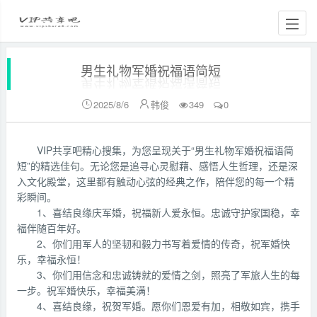
男生礼物军婚祝福语简短
2025/8/6
韩俊
349
0


VIP共享吧精心搜集，为您呈现关于“男生礼物军婚祝福语简
短”的精选佳句。无论您是追寻心灵慰藉、感悟人生哲理，还是深
入文化殿堂，这里都有触动心弦的经典之作，陪伴您的每一个精
彩瞬间。
1、喜结良缘庆军婚，祝福新人爱永恒。忠诚守护家国稳，幸
福伴随百年好。
2、你们用军人的坚韧和毅力书写着爱情的传奇，祝军婚快
乐，幸福永恒！
3、你们用信念和忠诚铸就的爱情之剑，照亮了军旅人生的每
一步。祝军婚快乐，幸福美满！
4、喜结良缘，祝贺军婚。愿你们恩爱有加，相敬如宾，携手