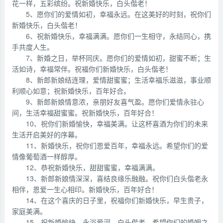
花一样，五彩缤纷。祝新婚快乐，白头偕老！
5、愿你们的爱情如初，幸福永远。在这美好的时刻，祝你们
新婚快乐，白头偕老！
6、祝新婚快乐，幸福满满。愿你们一生相守，永结同心，携
手共度人生。
7、新婚之日，举杯同庆。愿你们的爱情如初，甜蜜不断；生
活如诗，幸福常伴。祝福你们新婚快乐，白头偕老！
8、新郎新娘结连理，爱情甜蜜蜜；生活幸福乐滋滋，事业顺
利顺心如意；祝新婚快乐，百年好合。
9、新郎新娘情意浓，亲朋好友喜气盈。愿你们爱情永驻心
间，生活幸福甜蜜蜜。祝新婚快乐，百年好合！
10、祝你们新婚愉快，幸福美满。让这杯喜酒为你们的未来
生活开启美好的序幕。
11、新婚快乐，祝你们恩爱百年，幸福永远。希望你们的爱
情像葡萄酒一样醇厚。
12、恭祝新婚快乐，甜甜蜜蜜，幸福满满。
13、新郎新娘情深深，喜结良缘乐融融。祝你们白头偕老永
相伴，恩爱一生心相印。新婚快乐，百年好合！
14、在这个喜庆的日子里，祝福你们新婚快乐，早生贵子，
家庭美满。
15、祝新婚愉快，永浴爱河，白头偕老。希望你们的婚姻之