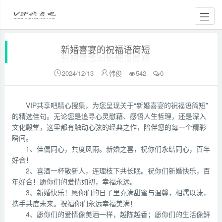
新婚喜宴的祝福语简短
2024/12/13
韩俊
542
0


VIP共享吧精心搜集，为您呈现关于“新婚喜宴的祝福语简短”
的精选佳句。无论您是追寻心灵慰藉、感悟人生哲理，还是深入
文化殿堂，这里都有触动心弦的经典之作，陪伴您的每一个精彩
瞬间。
1、佳偶同心，共度风雨。新婚之喜，祝你们永结同心，百年
好合！
2、喜酒一杯敬新人，连理枝下共长眠。祝你们新婚快乐，百
年好合！愿你们的爱情如初，幸福永远。
3、新婚快乐！愿你们的日子里充满甜蜜与温馨，相濡以沫，
携手共度未来。祝福你们永远幸福美满！
4、愿你们的爱情像美酒一样，越陈越香；愿你们的生活像鲜