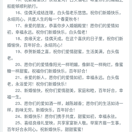
船能够顺利航行。
16、佳偶天成结连理，白头偕老乐悠悠。祝你们新婚快乐，
永结同心，共度人生的每一个春夏秋冬！
17、亲爱的朋友，恭喜你步入婚姻殿堂！愿你们的爱情如
初，幸福永远。祝你们新婚快乐，白头偕老！
18、良缘天定，佳偶天成。在这个喜庆的日子里，祝你们新
婚愉快，百年好合，永结同心！
19、恭贺新婚之喜，祝你们爱情甜蜜，生活美满，白头偕
老。
20、愿你们的爱情像阳光一样明媚，像鲜花一样绚烂，像蜜
糖一样甜蜜。祝福你们新婚快乐，百年好合！
21、亲爱的新人，愿你们的爱情如初，幸福永远。白头偕
老，永浴爱河！祝你们新婚快乐！
22、新婚愉快，祝你们爱情甜美，家庭和睦，百年好合，幸
福一生。
23、愿你们的爱如酒一样，越陈越香；愿你们的生活如诗一
样，韵味无穷。新婚快乐，百年好合！
24、新婚快乐！愿你们携手共度，甜蜜如初，幸福永驻。
25、喜结良缘礼堂映，共享家宴新人敬。举案齐眉一生事，
百年好合永同心。祝新婚快乐，甜甜蜜蜜！