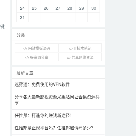
24
25
26
27
28
29
30
31
关键
分类
网站模板源码
IT技术笔记
好资源分享
共享网络资源
最新文章
迷雾通：免费使用的VPN软件
分享各大最新影视资源采集站网址合集资源共
享
任推邦：打造你的赚钱新途径！
任推邦是正规平台吗？任推邦邀请码多少？