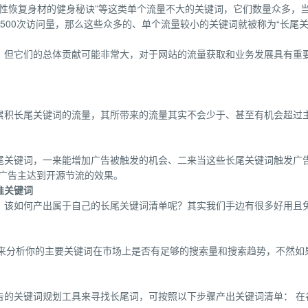
后女性恢复身材的健身秘诀”等这类单个流量不大的关键词，它们数量众多，
500次访问量，那么这些众多的、单个流量较小的关键词就被称为“长尾
，但它们的总体贡献可能非常大，对于网站的流量获取和业务发展具有重
累积长尾关键词的流量，其所带来的流量其实不会少于、甚至有机会超过
尾关键词，一来能增加广告被触发的机会、二来当这些长尾关键词触发广
能广告主达到开源节流的效果。
准关键词
：该如何产出属于自己的长尾关键词清单呢？其实我们手边有很多好用且
rend来分析你的主要关键词在市场上是否有足够的搜索量和搜索趋势，不然如
告的关键词规划工具来寻找长尾词，可按照以下步骤产出关键词清单： 在