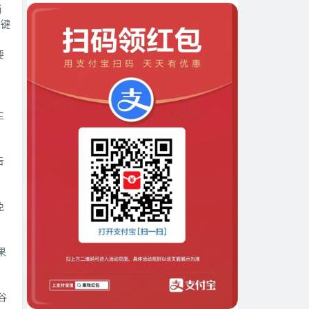
当
关键
要
主
告
免
果
谷