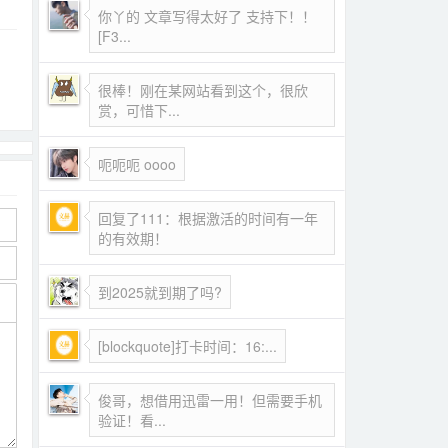
你丫的 文章写得太好了 支持下！！
[F3...
很棒！刚在某网站看到这个，很欣
赏，可惜下...
呃呃呃 oooo
回复了111：根据激活的时间有一年
的有效期！
到2025就到期了吗?
[blockquote]打卡时间：16:...
俊哥，想借用迅雷一用！但需要手机
验证！看...