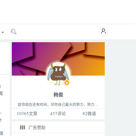

能

你
尾
韩俊
趁你现在还有时间，尽你自己最大的努力，努力做成你最想做的那件事，成为你最想成为的那种人，过着你最想过的那种生活。这个世界永远比你想的要更精彩，不要败给生活。
一
10365
文章
457
评论
82
微语
全
广告赞助
做