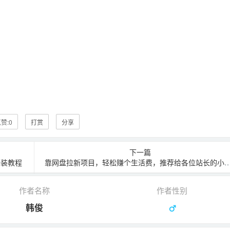
赞:
0
打赏
分享
下一篇
版安装教程
靠网盘拉新项目，轻松赚个生活费，推荐给各位站长的小副业
作者名称
作者性别
韩俊