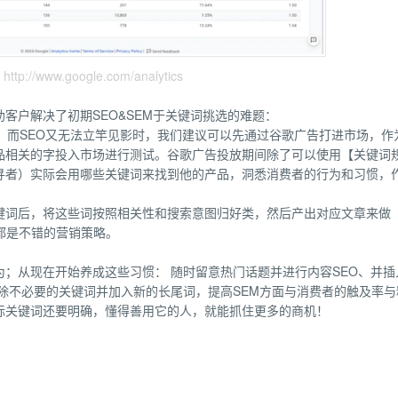
p://www.google.com/analytics
客户解决了初期SEO&SEM于关键词挑选的难题：
、而SEO又无法立竿见影时，我们建议可以先通过谷歌广告打进市场，作
品相关的字投入市场进行测试。谷歌广告投放期间除了可以使用【关键词
寻者）实际会用哪些关键词来找到他的产品，洞悉消费者的行为和习惯，
键词后，将这些词按照相关性和搜索意图归好类，然后产出对应文章来做
都是不错的营销策略。
；从现在开始养成这些习惯： 随时留意热门话题并进行内容SEO、并插
除不必要的关键词并加入新的长尾词，提高SEM方面与消费者的触及率与
标关键词还要明确，懂得善用它的人，就能抓住更多的商机！