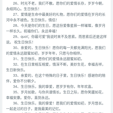
26、时光不老，我们不散。愿你们的爱情长存，岁岁今朝，
永结同心。生日快乐！
27、爱情是生命中最美好的礼物，愿你们的爱情在岁月的长
河中永不褪色。生日快乐，情侣！
28、今天是你们的生日，愿这份爱像星辰一样璀璨，像岁月
一样长久。祝福你们，永远幸福！
29、quot；你最可爱"我说时来不及思索。而思索后还是这样
说。 祝生日快乐！
30、亲爱的，生日快乐！愿你的每一天都充满阳光，愿我们
的爱情永远甜蜜如初，岁岁年年，只愿与你相伴。
31、生日快乐，愿你们的爱情永远甜蜜如初。
32、在生日里相互相爱，情深不断，美妙生花，幸福吉祥，
生日新快乐。
33、亲爱的，在这个特殊的日子里，生日快乐！感谢你的陪
伴，爱你不分朝夕。
34、生日快乐，我的挚爱，愿岁岁有你，年年欢喜。
35、岁月如歌，与你共谱情长。生日之际，愿你笑靥如花，
幸福安康。爱你，直到永远。
36、生日快乐，我的挚爱！愿我们的爱情如初，岁月悠长。
一起走过的日子，是我最美的记忆。