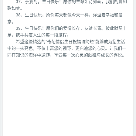
37、亲爱的，生日快乐！愿你的生命如诗如画，我们的爱如
歌如梦。
38、生日快乐，愿你每天都像今天一样，洋溢着幸福和爱
意。
39、生日快乐！愿你们的爱情长存，友谊长青。彼此默契十
足，携手共度人生的每一段旅程。
希望这些精选的“奇葩情侣生日祝福语简短”能够成为您生活
中的一抹亮色，不仅丰富您的视野，更启迪您的心灵。让我们一
同在知识的海洋中遨游，享受每一次心灵的触碰与成长的喜悦。