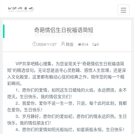
奇葩情侣生日祝福语简短
2024/11/27
韩俊
614
0


VIP共享吧精心搜集，为您呈现关于“奇葩情侣生日祝福语简
短”的精选佳句。无论您是追寻心灵慰藉、感悟人生哲理，还是深
入文化殿堂，这里都有触动心弦的经典之作，陪伴您的每一个精
彩瞬间。
1、愿你们的爱情，如同这生日蜡烛的火焰，永远燃烧，永不
熄灭。生日快乐，我的情侣宝贝们！
2、我爱你，爱你不说一生一世，只说，每个此时此刻，我都
在爱你。生日快乐！
3、岁月静好，愿你们的爱如初，愿你们的情永远炽热。生日
快乐，我的情侣朋友们！
4、愿你们的爱情如阳光般灿烂，如星辰般永恒，生日快乐！