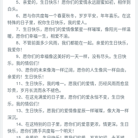
5、亲爱的，生日快乐！愿你们的爱情永远甜蜜如初，相伴到
白头。
6、愿与你共度每一个春夏秋冬，岁岁平安，年年喜乐。在这
特殊的日子里，祝你生日快乐，我的爱人。
7、生日快乐，愿你们的爱情像繁星一样璀璨，像阳光一样温
暖，愿你们幸福一生，相爱不渝。
8、不管前面多少风雨，我们都能在一起。亲爱的生日快乐，
我爱你！
9、愿你们的幸福像这美好的一天一样，没有尽头。生日快
乐，我的情侣们！
10、愿你的未来像海一样辽阔，愿你的人生像风一样自由，
亲爱的！生日快乐！
11、生日快乐，我的唯一。愿我们的爱情，历经风雨而愈显
珍贵，岁月长流而永不褪色。
12、在这充满爱的日子里，愿你们的爱永恒不变，生日快
乐，我的情侣们！
13、生日快乐，愿我们的爱情像星辰一样璀璨，像大海一样
深沉。
14、在这特别的日子里，愿你们的爱意更浓，情更深。生日
快乐，愿你们携手共度每一个明天！
15、亲爱的，生日快乐！愿我们的爱，岁岁如初，永不褪