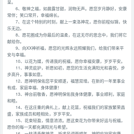
呈。
6、敬神之福，如晨露甘甜，润物无声。愿您岁月静好，安康
常伴；笑口常开，幸福绵长。
7、在这个特别的时刻，献上一束洛神花，愿你前程似锦，快
乐无边。
8、愿花圈成为你最后的温柔，在这无尽的思念中，我们将它
献给你。
9、向XX神祈福，愿您的光辉永远照耀我们，给我们带来平
安与幸福。
10、以花为媒，传递我的祝福，愿你幸福安康，岁岁平安。
11、神灵庇护，祈愿如初，愿您的生活充满阳光和喜悦，步
步高升，事事如意。
12、愿神明保佑您平安顺遂，福慧双增。在新的一年里事业
有成、家庭幸福、身体健康！
13、神台前敬香，愿神明保佑我身体健康，事业顺利，家庭
和睦。
14、在这庄重的典礼上，献上花篮，祝福我们的家族繁荣昌
盛，家族成员和睦相处，岁岁平安。
15、花束轻盈，情意浓浓。愿这束花为你带来好运与祝福，
愿你的每一天都充满阳光与希望。
16、一柱清香敬神灵，祈求风调雨顺年。神明庇护家安康，