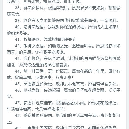
步高升，事事如意，福慧双增，喜乐无边。
38、鲜花寄情深，祝福伴您行。愿您岁岁平安如意，朝朝健
康无忧。
39、愿您在天之灵能够保佑我们家族繁荣昌盛，一切顺利。
40、洛神花轻语，是我对你深深的祝福，愿你的人生如花儿
般绚烂多姿。
41、祝福语网，温馨祝福传递关爱
42、敬神之祝福，如晨曦之光，温暖而明亮。愿您的庇护如
同天上的星辰，守护我平安顺遂。
43、我们懂您，在这个时刻，让我们的白事鲜花为您的情感
加冕，为您传达最深的祝福和哀思。
44、焚一柱清香，寄一份情意。愿你在新的一年里，事业有
成、家庭幸福、身体健康、万事如意！
45、高香矗立如青松，敬神之心似苍穹，愿君常伴吾身旁。
46、以花为媒，传递祝福，愿你的日子如花般美丽，岁岁平
安。
47、花香四溢庆佳节，祝福满满送心间。愿你如花般绽放，
生活如诗如画，快乐幸福永相伴！
48、感谢神位的保佑，愿我们的生活幸福美满，事业蒸蒸日
上。
49、一束香火寄深情，敬神之意永不停，神明庇佑福盈庭。