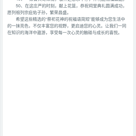
50、在这庄严的时刻，献上花篮，恭祝祠堂典礼圆满成功，
愿列祖列宗庇佑子孙，繁荣昌盛。
希望这些精选的“祭祀花神的祝福语简短”能够成为您生活中
的一抹亮色，不仅丰富您的视野，更启迪您的心灵。让我们一同
在知识的海洋中遨游，享受每一次心灵的触碰与成长的喜悦。