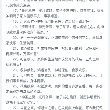
心想事成喜连连。
17、"晨钟暮鼓，岁月悠悠，弟子不忘神恩，特来参拜，祈愿
神明赐予家人健康平安，事事顺遂。"
18、用这束鲜花寄托我们的哀思，送给您一路走好。
19、"清风徐来，神光普照，弟子某某，谨以虔诚之心，向神
明致以最深的敬意与祈愿。"
20、送上一份温馨祝福，正如这花篮中盛开的花朵，愿您幸
福快乐，生活美满。
21、诚心敬奉，祈求神灵庇护，祝您事业顺利，家庭和睦，
健康长寿，万事如意！
22、礼花映天，愿你的生活如同这盛开的花朵，五彩斑斓，
精彩纷呈！
23、敬神献艺，鸿运当头；神明保佑，合家欢乐。
24、天地神灵，我虔诚祭拜，愿您赐福给我及我的家人，让
我们事业有成，身体健康。
25、花束缤纷，祝福满满。愿你的世界充满花香，每一步都
走向成功与幸福的殿堂。
26、"神圣之灵，光辉普照，弟子诚心跪拜，祈愿神明垂怜，
赐福于我家宅安宁。"
27、以花之言，悼逝去之情。在坟前献上鲜花，寄去我们深