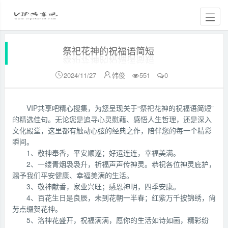
祭祀花神的祝福语简短
2024/11/27
韩俊
551
0


VIP共享吧精心搜集，为您呈现关于“祭祀花神的祝福语简短”
的精选佳句。无论您是追寻心灵慰藉、感悟人生哲理，还是深入
文化殿堂，这里都有触动心弦的经典之作，陪伴您的每一个精彩
瞬间。
1、敬神奉香，平安顺遂；好运连连，幸福美满。
2、一缕青烟袅袅升，祈福声声传神灵。恭祝各位神灵庇护，
赐予我们平安健康、幸福美满的生活。
3、敬神献香，家业兴旺；感恩神明，四季安康。
4、百花生日是良辰，未到花朝一半春；红紫万千披锦绣，尙
劳点缀贺花神。
5、洛神花盛开，祝福满满，愿你的生活如诗如画，精彩纷