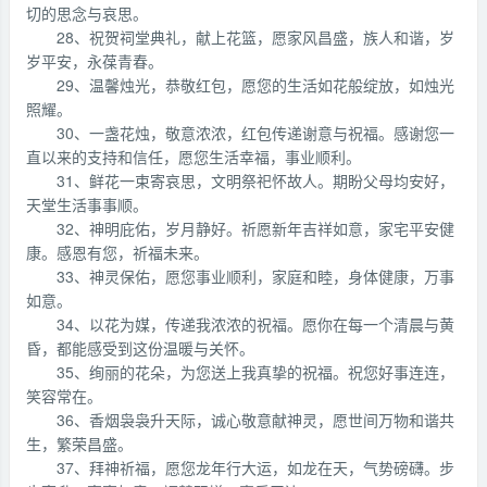
切的思念与哀思。
28、祝贺祠堂典礼，献上花篮，愿家风昌盛，族人和谐，岁
岁平安，永葆青春。
29、温馨烛光，恭敬红包，愿您的生活如花般绽放，如烛光
照耀。
30、一盏花烛，敬意浓浓，红包传递谢意与祝福。感谢您一
直以来的支持和信任，愿您生活幸福，事业顺利。
31、鲜花一束寄哀思，文明祭祀怀故人。期盼父母均安好，
天堂生活事事顺。
32、神明庇佑，岁月静好。祈愿新年吉祥如意，家宅平安健
康。感恩有您，祈福未来。
33、神灵保佑，愿您事业顺利，家庭和睦，身体健康，万事
如意。
34、以花为媒，传递我浓浓的祝福。愿你在每一个清晨与黄
昏，都能感受到这份温暖与关怀。
35、绚丽的花朵，为您送上我真挚的祝福。祝您好事连连，
笑容常在。
36、香烟袅袅升天际，诚心敬意献神灵，愿世间万物和谐共
生，繁荣昌盛。
37、拜神祈福，愿您龙年行大运，如龙在天，气势磅礴。步