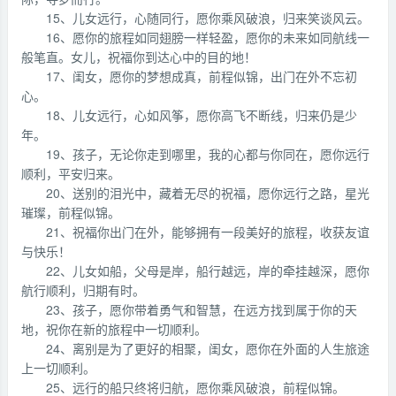
15、儿女远行，心随同行，愿你乘风破浪，归来笑谈风云。
16、愿你的旅程如同翅膀一样轻盈，愿你的未来如同航线一
般笔直。女儿，祝福你到达心中的目的地！
17、闺女，愿你的梦想成真，前程似锦，出门在外不忘初
心。
18、儿女远行，心如风筝，愿你高飞不断线，归来仍是少
年。
19、孩子，无论你走到哪里，我的心都与你同在，愿你远行
顺利，平安归来。
20、送别的泪光中，藏着无尽的祝福，愿你远行之路，星光
璀璨，前程似锦。
21、祝福你出门在外，能够拥有一段美好的旅程，收获友谊
与快乐！
22、儿女如船，父母是岸，船行越远，岸的牵挂越深，愿你
航行顺利，归期有时。
23、孩子，愿你带着勇气和智慧，在远方找到属于你的天
地，祝你在新的旅程中一切顺利。
24、离别是为了更好的相聚，闺女，愿你在外面的人生旅途
上一切顺利。
25、远行的船只终将归航，愿你乘风破浪，前程似锦。