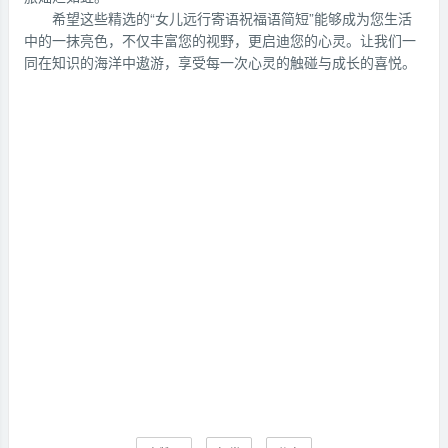
希望这些精选的“女儿远行寄语祝福语简短”能够成为您生活
中的一抹亮色，不仅丰富您的视野，更启迪您的心灵。让我们一
同在知识的海洋中遨游，享受每一次心灵的触碰与成长的喜悦。