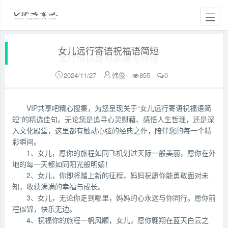
女儿远行寄语祝福语简短
2024/11/27
韩俊
855
0


VIP共享吧精心搜集，为您呈现关于“女儿远行寄语祝福语简
短”的精选佳句。无论您是追寻心灵慰藉、感悟人生哲理，还是深
入文化殿堂，这里都有触动心弦的经典之作，陪伴您的每一个精
彩瞬间。
1、女儿，愿你的旅程如同飞机划过天际一般美丽，愿你在外
地的每一天都如同阳光般明媚！
2、女儿，你即将踏上新的征程，妈妈祝愿你能勇敢面对未
知，收获满满的幸福与成长。
3、女儿，无论你走到哪里，妈妈的心永远与你同行。愿你前
程似锦，快乐无边。
4、祝福你的旅程一帆风顺，女儿，愿你翱翔在蓝天白云之