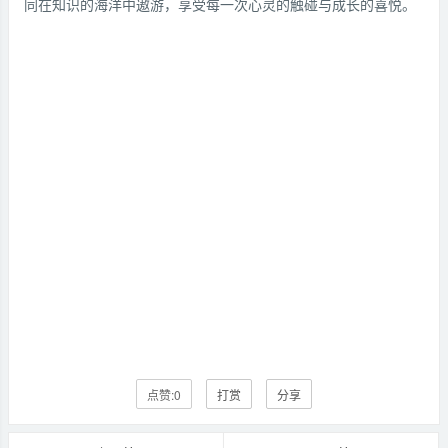
同在知识的海洋中遨游，享受每一次心灵的触碰与成长的喜悦。
点赞:
0
打赏
分享