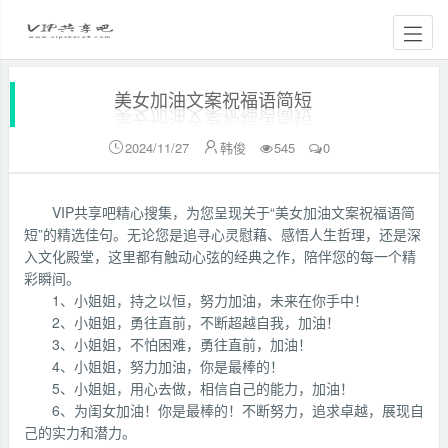
美女加油文案祝福语简短
2024/11/27
韩俊
545
0


VIP共享吧精心搜集，为您呈现关于“美女加油文案祝福语简
短”的精选佳句。无论您是追寻心灵慰藉、感悟人生哲理，还是深
入文化殿堂，这里都有触动心弦的经典之作，陪伴您的每一个精
彩瞬间。
1、小姐姐，持之以恒，努力加油，未来在你手中！
2、小姐姐，勇往直前，不断超越自我，加油！
3、小姐姐，不怕困难，勇往直前，加油！
4、小姐姐，努力加油，你是最棒的！
5、小姐姐，用心去做，相信自己的能力，加油！
6、为闺女加油！你是最棒的！不断努力，追求卓越，展现自
己的实力和潜力。