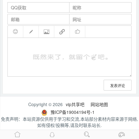
发表评论
Copyright © 2026
vip共享吧
网站地图
豫ICP备19004194号-1
免责声明：本站资源仅供用于学习和交流,本站部分素材内容来源于网络,
如有侵权/投稿等,请及时联系站长.