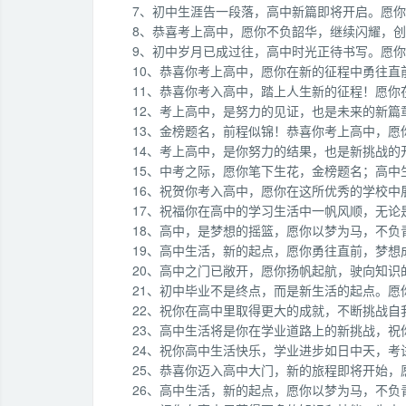
7、初中生涯告一段落，高中新篇即将开启。愿
8、恭喜考上高中，愿你不负韶华，继续闪耀，
9、初中岁月已成过往，高中时光正待书写。愿
10、恭喜你考上高中，愿你在新的征程中勇往直
11、恭喜你考入高中，踏上人生新的征程！愿你
12、考上高中，是努力的见证，也是未来的新篇
13、金榜题名，前程似锦！恭喜你考上高中，
14、考上高中，是你努力的结果，也是新挑战的
15、中考之际，愿你笔下生花，金榜题名；高中
16、祝贺你考入高中，愿你在这所优秀的学校
17、祝福你在高中的学习生活中一帆风顺，无论
18、高中，是梦想的摇篮，愿你以梦为马，不负
19、高中生活，新的起点，愿你勇往直前，梦想
20、高中之门已敞开，愿你扬帆起航，驶向知识
21、初中毕业不是终点，而是新生活的起点。
22、祝你在高中里取得更大的成就，不断挑战自
23、高中生活将是你在学业道路上的新挑战，祝
24、祝你高中生活快乐，学业进步如日中天，
25、恭喜你迈入高中大门，新的旅程即将开始，
26、高中生活，新的起点，愿你以梦为马，不负