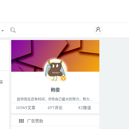

能

深
韩俊
趁你现在还有时间，尽你自己最大的努力，努力做成你最想做的那件事，成为你最想成为的那种人，过着你最想过的那种生活。这个世界永远比你想的要更精彩，不要败给生活。
10365
文章
457
评论
82
微语
广告赞助