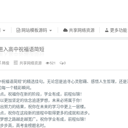
利
网站模板源码
共享网络资源
更多功
进入高中祝福语简短
韩俊
共享网络资源
521
0


高中祝福语简短”的精选佳句。无论您是追寻心灵慰藉、感悟人生哲理，还是
的每一个精彩瞬间。
起点。祝福你在新的阶段，学业有成，前程似锦！
，以更加坚定的信念追逐梦想，未来必将属于你！
付出努力的结果，祝你在未来的学习中更上一层楼。
起点，祝你在这段新的旅程中取得更多的成就和进步。
，梦想之路越走越宽广。祝你学业有成，前程似锦！
龙步步高，高考金榜题名时。