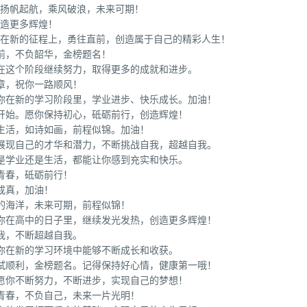
你扬帆起航，乘风破浪，未来可期！
创造更多辉煌！
你在新的征程上，勇往直前，创造属于自己的精彩人生！
前，不负韶华，金榜题名！
在这个阶段继续努力，取得更多的成就和进步。
章，祝你一路顺风！
愿你在新的学习阶段里，学业进步、快乐成长。加油！
开始。愿你保持初心，砥砺前行，创造辉煌！
生活，如诗如画，前程似锦。加油！
中展现自己的才华和潜力，不断挑战自我，超越自我。
是学业还是生活，都能让你感到充实和快乐。
青春，砥砺前行！
成真，加油！
的海洋，未来可期，前程似锦！
愿你在高中的日子里，继续发光发热，创造更多辉煌！
我，不断超越自我。
你在新的学习环境中能够不断成长和收获。
考试顺利，金榜题名。记得保持好心情，健康第一哦！
愿你不断努力，不断进步，实现自己的梦想！
青春，不负自己，未来一片光明！