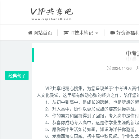
网站首页
IT技术笔记
好资源福
中考
2024/11/26

经典句子
VIP共享吧精心搜集，为您呈现关于“中考进入
入文化殿堂，这里都有触动心弦的经典之作，陪伴您
1、从初中到高中，是成长的跨越，也是梦想的
2、升入高中，愿你以更加成熟的姿态迎接挑战
3、你的努力和坚持得到了回报，考入高中是你
4、恭喜你成功考入高中，这是你学业生涯的新
5、愿你高中生活如诗如画，知识海洋任你遨游
6、龙腾四海庆国威，初中高中秋风起。学业如