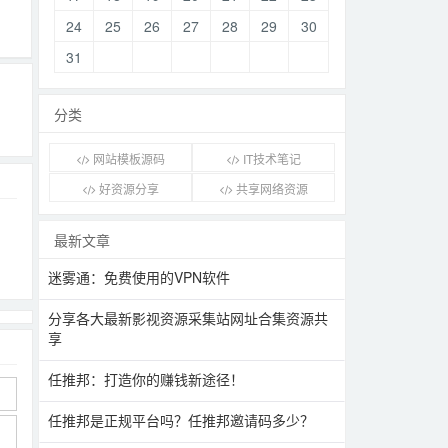
24
25
26
27
28
29
30
31
分类
网站模板源码
IT技术笔记
好资源分享
共享网络资源
最新文章
迷雾通：免费使用的VPN软件
分享各大最新影视资源采集站网址合集资源共
享
任推邦：打造你的赚钱新途径！
任推邦是正规平台吗？任推邦邀请码多少？