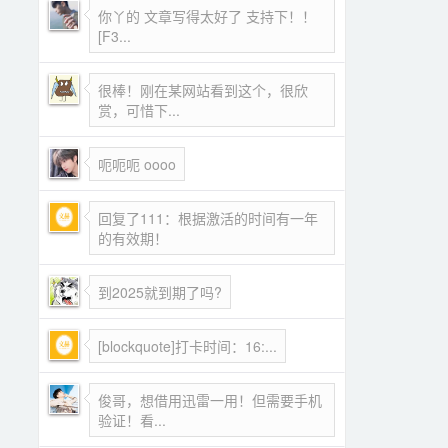
你丫的 文章写得太好了 支持下！！
[F3...
很棒！刚在某网站看到这个，很欣
赏，可惜下...
呃呃呃 oooo
回复了111：根据激活的时间有一年
的有效期！
到2025就到期了吗?
[blockquote]打卡时间：16:...
俊哥，想借用迅雷一用！但需要手机
验证！看...