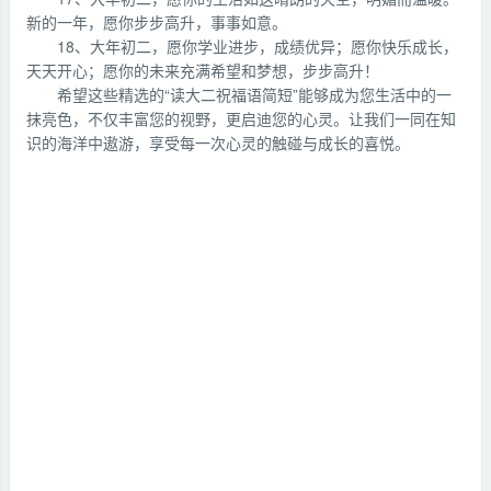
新的一年，愿你步步高升，事事如意。
18、大年初二，愿你学业进步，成绩优异；愿你快乐成长，
天天开心；愿你的未来充满希望和梦想，步步高升！
希望这些精选的“读大二祝福语简短”能够成为您生活中的一
抹亮色，不仅丰富您的视野，更启迪您的心灵。让我们一同在知
识的海洋中遨游，享受每一次心灵的触碰与成长的喜悦。