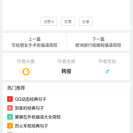
点赞:
0
打赏
分享
上一篇
下一篇
写给朋友手术祝福语简短
欧洲旅行结婚祝福语简短
作者头像
作者名称
作者性别
韩俊
热门推荐
QQ动态经典句子
1
到家的经典句子
2
舅舅在外祝福语大全简短
3
烈火军校经典句子
4