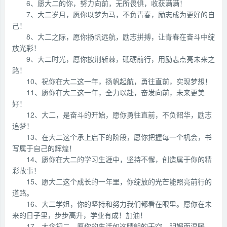
6、愿大二的你，努力向前，无所畏惧，收获满满！
7、大二岁月，愿你以梦为马，不负青春，励志成为更好的自
己！
8、大二之际，愿你扬帆远航，励志拼搏，让青春在奋斗中绽
放光彩！
9、大二时光，愿你披荆斩棘，砥砺前行，用励志点亮未来之
路！
10、祝你在大二这一年，扬帆起航，勇往直前，实现梦想！
11、愿你在大二这一年，全力以赴，奋发向前，未来更美
好！
12、大二，是奋斗的开始，愿你勇往直前，不负韶华，励志
追梦！
13、在大二这个承上启下的阶段，愿你把握每一个机会，书
写属于自己的辉煌！
14、愿你在大二的学习生涯中，坚持不懈，创造属于你的精
彩故事！
15、愿大二这个成长的一年里，你绽放的光芒能照亮前行的
道路。
16、大二学姐，你的坚持和努力我们都看在眼里。愿你在未
来的日子里，步步高升，学业有成！加油！
17、大伞初二，愿你的生活如这晴朗的天空，明媚而温暖。