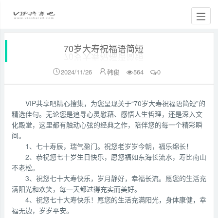
70岁大寿祝福语简短
2024/11/26
韩俊
564
0


VIP共享吧精心搜集，为您呈现关于“70岁大寿祝福语简短”的
精选佳句。无论您是追寻心灵慰藉、感悟人生哲理，还是深入文
化殿堂，这里都有触动心弦的经典之作，陪伴您的每一个精彩瞬
间。
1、七十寿辰，瑞气盈门。祝您老岁岁今朝，福乐绵长！
2、恭祝您七十岁生日快乐，愿您福如东海长流水，寿比南山
不老松。
3、祝您七十大寿快乐，岁月静好，幸福长流。愿您的生活充
满阳光和欢笑，每一天都过得充实而美好。
4、祝您七十大寿快乐！愿您的生活充满阳光，身体康健，幸
福无边，岁岁平安。