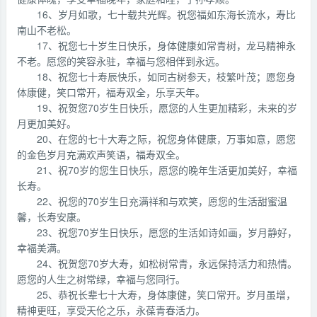
16、岁月如歌，七十载共光辉。祝您福如东海长流水，寿比
南山不老松。
17、祝您七十岁生日快乐，身体健康如常青树，龙马精神永
不老。愿您的笑容永驻，幸福与您相伴到永远。
18、祝您七十寿辰快乐，如同古树参天，枝繁叶茂；愿您身
体康健，笑口常开，福寿双全，乐享天年。
19、祝贺您70岁生日快乐，愿您的人生更加精彩，未来的岁
月更加美好。
20、在您的七十大寿之际，祝您身体健康，万事如意，愿您
的金色岁月充满欢声笑语，福寿双全。
21、祝70岁的您生日快乐，愿您的晚年生活更加美好，幸福
长寿。
22、祝您的70岁生日充满祥和与欢笑，愿您的生活甜蜜温
馨，长寿安康。
23、祝您70岁生日快乐，愿您的生活如诗如画，岁月静好，
幸福美满。
24、祝贺您70岁大寿，如松树常青，永远保持活力和热情。
愿您的人生之树常绿，幸福与您同行。
25、恭祝长辈七十大寿，身体康健，笑口常开。岁月虽增，
精神更旺，享受天伦之乐，永葆青春活力。