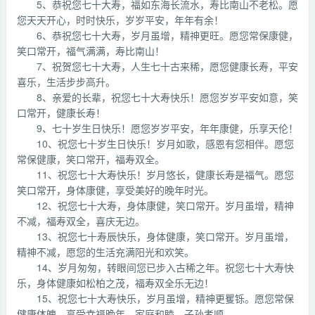
5、恭祝您七十大寿，福如东海长流水，寿比南山不老松。愿
您天天开心，时时快乐，岁岁平安，年年有余！
6、恭祝您七十大寿，岁月虽增，精神更旺。愿您常保康健，
笑口常开，福气满满，寿比南山！
7、祝贺您七十大寿，人生七十古来稀，愿您健康长寿，平安
喜乐，生活步步高升。
8、亲爱的长辈，祝您七十大寿快乐！愿您岁岁平安如意，笑
口常开，健康长寿！
9、七十岁生日快乐！愿您岁岁平安，年年康健，乐享天伦！
10、祝您七十岁生日快乐！岁月如歌，感恩有您相伴。愿您
常保健康，笑口常开，福寿双全。
11、祝您七十大寿快乐！岁月悠长，健康长寿是福气。愿您
笑口常开，身体康健，享受美好的晚年时光。
12、祝您七十大寿，身体康健，笑口常开。岁月虽增，精神
不减，福寿双全，喜庆无边。
13、祝您七十寿辰快乐，身体健康，笑口常开。岁月虽增，
精神不减，愿您的生活充满阳光和欢笑。
14、岁月匆匆，转眼间您已步入古稀之年。祝您七十大寿快
乐，身体健康如松柏之茂，福寿双全乐无边！
15、祝您七十大寿快乐，岁月虽增，精神更矍铄。愿您常保
健康体魄，享受幸福晚年，家庭和睦，子孙孝顺。