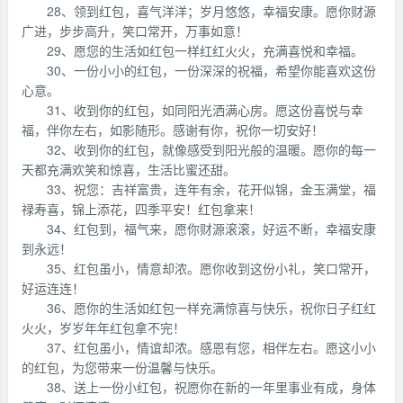
28、领到红包，喜气洋洋；岁月悠悠，幸福安康。愿你财源
广进，步步高升，笑口常开，万事如意！
29、愿您的生活如红包一样红红火火，充满喜悦和幸福。
30、一份小小的红包，一份深深的祝福，希望你能喜欢这份
心意。
31、收到你的红包，如同阳光洒满心房。愿这份喜悦与幸
福，伴你左右，如影随形。感谢有你，祝你一切安好！
32、收到你的红包，就像感受到阳光般的温暖。愿你的每一
天都充满欢笑和惊喜，生活比蜜还甜。
33、祝您：吉祥富贵，连年有余，花开似锦，金玉满堂，福
禄寿喜，锦上添花，四季平安！红包拿来！
34、红包到，福气来，愿你财源滚滚，好运不断，幸福安康
到永远！
35、红包虽小，情意却浓。愿你收到这份小礼，笑口常开，
好运连连！
36、愿你的生活如红包一样充满惊喜与快乐，祝你日子红红
火火，岁岁年年红包拿不完！
37、红包虽小，情谊却浓。感恩有您，相伴左右。愿这小小
的红包，为您带来一份温馨与快乐。
38、送上一份小红包，祝愿你在新的一年里事业有成，身体