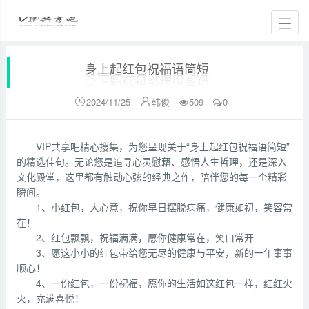
身上起红包祝福语简短
2024/11/25
韩俊
509
0


VIP共享吧精心搜集，为您呈现关于“身上起红包祝福语简短”
的精选佳句。无论您是追寻心灵慰藉、感悟人生哲理，还是深入
文化殿堂，这里都有触动心弦的经典之作，陪伴您的每一个精彩
瞬间。
1、小红包，大心意，祝你早日摆脱病痛，健康如初，笑容常
在！
2、红包飘飘，祝福满满，愿你健康常在，笑口常开
3、愿这小小的红包带给您无尽的健康与平安，新的一年事事
顺心！
4、一份红包，一份祝福，愿你的生活如这红包一样，红红火
火，充满喜悦！