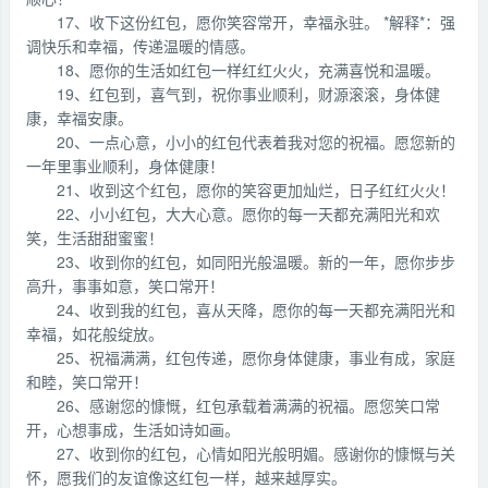
17、收下这份红包，愿你笑容常开，幸福永驻。 *解释*：强
调快乐和幸福，传递温暖的情感。
18、愿你的生活如红包一样红红火火，充满喜悦和温暖。
19、红包到，喜气到，祝你事业顺利，财源滚滚，身体健
康，幸福安康。
20、一点心意，小小的红包代表着我对您的祝福。愿您新的
一年里事业顺利，身体健康！
21、收到这个红包，愿你的笑容更加灿烂，日子红红火火！
22、小小红包，大大心意。愿你的每一天都充满阳光和欢
笑，生活甜甜蜜蜜！
23、收到你的红包，如同阳光般温暖。新的一年，愿你步步
高升，事事如意，笑口常开！
24、收到我的红包，喜从天降，愿你的每一天都充满阳光和
幸福，如花般绽放。
25、祝福满满，红包传递，愿你身体健康，事业有成，家庭
和睦，笑口常开！
26、感谢您的慷慨，红包承载着满满的祝福。愿您笑口常
开，心想事成，生活如诗如画。
27、收到你的红包，心情如阳光般明媚。感谢你的慷慨与关
怀，愿我们的友谊像这红包一样，越来越厚实。