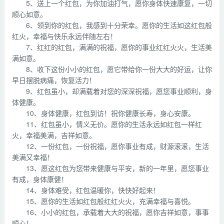
5、送上一个红包，为你加油打气，愿你身体快速康复，一切
顺心如意。
6、领到你的红包，我感到十分荣幸。愿你的生活如这红包般
红火，幸福与快乐永远伴随左右！
7、红红的红包，满满的祝福，愿你的事业红红火火，生活美
满如意。
8、收下这份小小的红包，愿它带给你一份大大的好运，让你
早日摆脱病痛，恢复活力！
9、红包虽小，却满载着对您的深深祝福，愿您事业顺利，身
体健康。
10、身体健康，红包到访！祝你健康长寿，身心安康。
11、红包虽小，情义无价。愿你的生活永远如红包一样红
火，幸福美满，吉祥如意。
12、一份红包，一份祝福，愿你事业有成，财源滚滚，生活
美满又幸福！
13、愿这红包为您带来健康与平安，新的一年里，愿您事业
有成，身体康健！
14、身体难受，红包温暖你，快快好起来！
15、愿你的生活如红包般红红火火，充满幸福与喜悦。
16、小小的红包，承载着大大的祝福，愿你吉祥如意，事事
顺心！