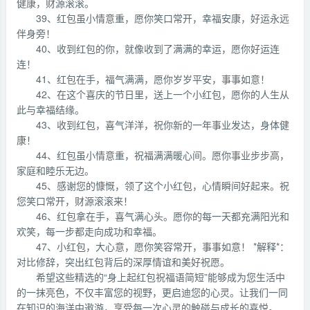
健康，财源滚滚。
39、红包虽小情意重，愿你笑口常开，幸福安康，好运永远
伴身旁！
40、收到红包的你，就像收到了满满的幸运，愿你好运连
连！
41、红包在手，福气满满，愿你岁岁平安，事事如意！
42、在这个喜庆的节日里，送上一个小红包，愿你的人生从
此与幸福结缘。
43、收到红包，喜气洋洋，祝你新的一年事业发达，身体健
康！
44、红包虽小情意重，祝福满满暖心间。愿你事业步步高，
家庭和睦乐无边。
45、感谢您的慷慨，领了这个小红包，心情瞬间好起来。祝
您笑口常开，财源滚滚来！
46、红包拿在手，喜气满心头。愿你的每一天都充满阳光和
欢笑，每一步都走向成功和幸福。
47、小红包，大心意，愿你笑容常开，事事如意！ *解释*：
对比修辞，突出红包背后的深厚情谊和美好祝愿。
希望这些精选的“身上起红包祝福语简短”能够成为您生活中
的一抹亮色，不仅丰富您的视野，更启迪您的心灵。让我们一同
在知识的海洋中遨游，享受每一次心灵的触碰与成长的喜悦。