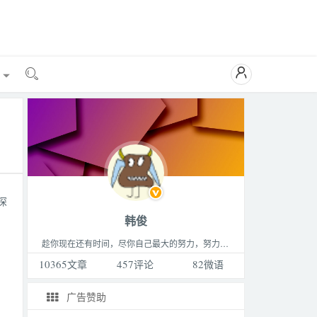

能

深
韩俊
趁你现在还有时间，尽你自己最大的努力，努力做成你最想做的那件事，成为你最想成为的那种人，过着你最想过的那种生活。这个世界永远比你想的要更精彩，不要败给生活。
10365
文章
457
评论
82
微语
广告赞助