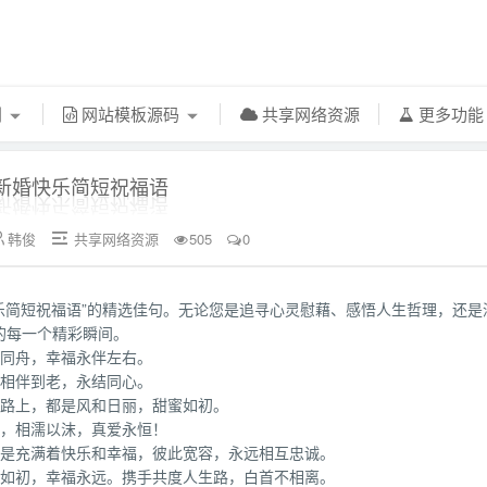
利
网站模板源码
共享网络资源
更多功
新婚快乐简短祝福语
韩俊
共享网络资源
505
0


快乐简短祝福语”的精选佳句。无论您是追寻心灵慰藉、感悟人生哲理，还是
的每一个精彩瞬间。
雨同舟，幸福永伴左右。
，相伴到老，永结同心。
来路上，都是风和日丽，甜蜜如初。
雨，相濡以沫，真爱永恒！
总是充满着快乐和幸福，彼此宽容，永远相互忠诚。
情如初，幸福永远。携手共度人生路，白首不相离。