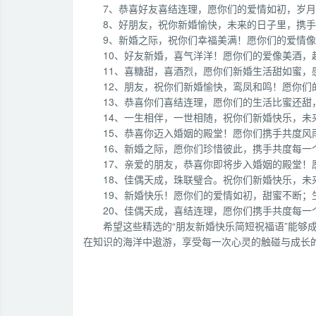
7、恭喜好友喜结连理，愿你们的爱情如初，岁
8、好朋友，祝你新婚愉快，未来的日子里，携
9、新婚之际，祝你们幸福美满！愿你们的爱情
10、好友新婚，喜气洋洋！愿你们的爱像美酒，
11、喜糖甜，喜酒烈，愿你们新婚生活甜如蜜，
12、朋友，祝你们新婚愉快，鸾凤和鸣！愿你们
13、恭喜你们喜结连理，愿你们的生活比蜜还甜
14、一生相伴，一世相随，祝你们新婚快乐，未
15、恭喜你迈入婚姻的殿堂！愿你们携手共度风
16、新婚之际，愿你们珍惜彼此，携手共度每一
17、亲爱的朋友，恭喜你即将步入婚姻的殿堂
18、佳偶天成，珠联璧合。祝你们新婚快乐，未
19、新婚快乐！愿你们的爱情如初，甜蜜不断；
20、佳偶天成，喜结连理，愿你们携手共度每一
希望这些精选的“朋友新婚快乐简短祝福语”能够
在知识的海洋中遨游，享受每一次心灵的触碰与成长