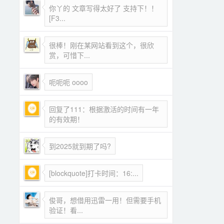
你丫的 文章写得太好了 支持下！！
[F3...
很棒！刚在某网站看到这个，很欣
赏，可惜下...
呃呃呃 oooo
回复了111：根据激活的时间有一年
的有效期！
到2025就到期了吗?
[blockquote]打卡时间：16:...
俊哥，想借用迅雷一用！但需要手机
验证！看...