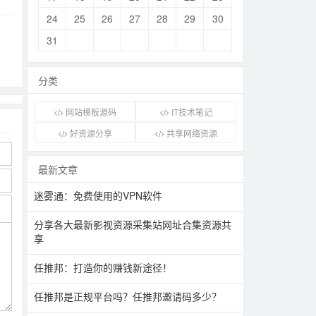
24
25
26
27
28
29
30
31
分类
网站模板源码
IT技术笔记
好资源分享
共享网络资源
最新文章
迷雾通：免费使用的VPN软件
分享各大最新影视资源采集站网址合集资源共
享
任推邦：打造你的赚钱新途径！
任推邦是正规平台吗？任推邦邀请码多少？