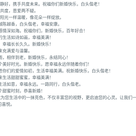
月静好，携手共度未来。祝福你们新婚快乐，白头偕老！
手共度，恩爱两不疑。
像阳光一样温暖，像花朵一样绽放。
越陈越香，白头偕老，幸福安康。
感情深如海。祝福你们，新婚快乐，百年好合！
的生活如诗如画，幸福美满！
，幸福长长久久。新婚快乐！
来充满爱与温馨。
雨，相伴到老，新婚快乐，永结同心！
个美好时光。新婚快乐，愿幸福永远伴随着你们！
！愿你们的爱情如初，生活幸福美满。祝新婚快乐，白头偕老！
来生活甜甜蜜蜜，幸福美满！
生活如意，幸福永远。一路同行，白头偕老。
个甜蜜时刻，恭喜新婚！
成为您生活中的一抹亮色，不仅丰富您的视野，更启迪您的心灵。让我们
的喜悦。