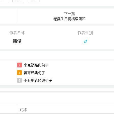
下一篇
老婆生日祝福语简短
作者名称
作者性别
韩俊
李克勤经典句子
2
容齐经典句子
4
小丑电影经典句子
6