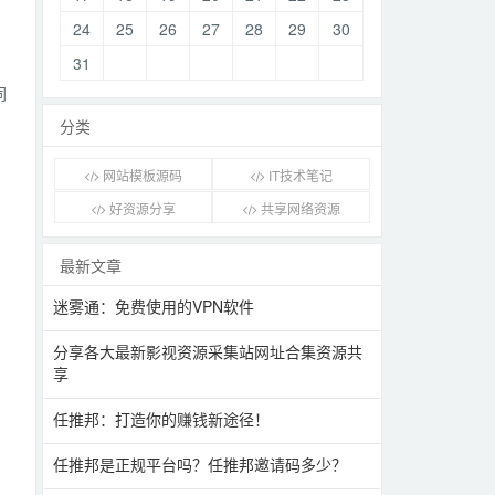
24
25
26
27
28
29
30
31
同
分类
网站模板源码
IT技术笔记
好资源分享
共享网络资源
最新文章
迷雾通：免费使用的VPN软件
分享各大最新影视资源采集站网址合集资源共
享
任推邦：打造你的赚钱新途径！
任推邦是正规平台吗？任推邦邀请码多少？