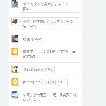
你丫的 文章写得太好了 支持下！！
[F3...
很棒！刚在某网站看到这个，很欣
赏，可惜下...
呃呃呃 oooo
回复了111：根据激活的时间有一年
的有效期！
到2025就到期了吗?
[blockquote]打卡时间：16:...
俊哥，想借用迅雷一用！但需要手机
验证！看...