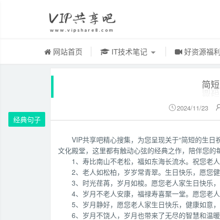
网站首页
IT技术笔记
好资源福
简短
2024/11/23

经典句子
VIP共享吧精心搜集，为您呈现关于“简短的生
文化殿堂，这里都有触动心弦的经典之作，陪伴您的
1、寿比南山不老松，福如东海长流水。祝您老
2、老人如松柏，岁岁常青翠。生日快乐，愿您
3、时光荏苒，岁月如梭。愿您老人家生日快乐
4、岁月不老人安康，福禄寿喜聚一堂。愿您老
5、岁月静好，愿您老人家生日快乐，健康如意
6、岁月不饶人，岁月也带来了无尽的智慧和温