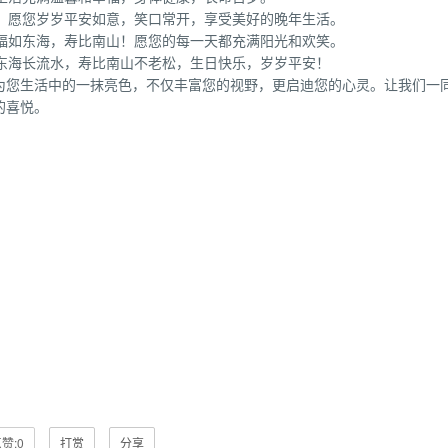
全！愿您岁岁平安如意，笑口常开，享受美好的晚年生活。
，福如东海，寿比南山！愿您的每一天都充满阳光和欢笑。
如东海长流水，寿比南山不老松，生日快乐，岁岁平安！
成为您生活中的一抹亮色，不仅丰富您的视野，更启迪您的心灵。让我们一
的喜悦。
赞:
0
打赏
分享