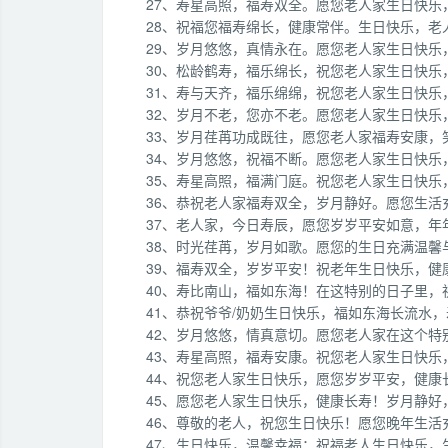
27、寿星高照，福寿双全。愿您老人家生日快乐
28、祝福您福寿绵长，健康常伴。生日快乐，老
29、岁月悠悠，真情永在。愿您老人家生日快乐
30、松龄鹤寿，福乐绵长，祝您老人家生日快乐
31、寿与天齐，福乐绵绵，祝您老人家生日快乐
32、岁月不老，您亦不老。愿您老人家生日快乐
33、岁月荏苒功成既往，愿您老人家福寿安康
34、岁月悠悠，祝福不断。愿您老人家生日快乐
35、寿星高照，福满门庭。祝您老人家生日快乐
36、恭祝老人家福寿双全，岁月静好。愿您生活
37、老人家，今日寿辰，愿您岁岁平安如意，年
38、时光荏苒，岁月如歌。愿您的生日充满温馨
39、福寿双全，岁岁平安！祝老年生日快乐，健
40、寿比南山，福如东海！在这特别的日子里，
41、恭祝爷爷/奶奶生日快乐，福如东海长流水
42、岁月悠悠，情真意切。愿您老人家在这个
43、寿星高照，福寿安康。祝您老人家生日快乐
44、祝您老人家生日快乐，愿您岁岁平安，健康
45、愿您老人家生日快乐，健康长寿！岁月静好
46、尊敬的老人，祝您生日快乐！愿您晚年生活
47、生日快乐，温馨幸福：祝福老人生日快乐，