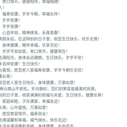
，笑口常开，健康相伴，幸福相随！
人！
，福寿安康，岁岁今朝，幸福长伴！
，岁岁安康！
，岁岁安康！
，心态年轻，精神焕发，永葆青春！
，笑颜永驻。在这特别的日子里，祝您生日快乐，欢乐无限！
，身体健康，晚年幸福，乐享天伦！
，岁岁平安如意，笑口常开，健康常在！
充满阳光，身体永远硬朗，生日快乐，岁岁平安！
年吉祥安康！生日快乐！
与喜悦，愿您老人家福寿安康，岁岁今朝乐无忧！
康长寿！
祝您老人家生日快乐，身体健康，万事如意！
，寿比南山不老松。岁月静好，您们的笑容是最美的风景。
特别的日子里，收获满满的祝福与关爱，生日快乐，健康长寿！
，家庭和睦，子孙满堂，幸福永远！
长寿，心中喜悦，万事如意！
，愿您笑容常开，福寿双全！
充满温馨和幸福，福气绵长，快乐无边！
生活充满温馨和幸福，身体健康，长命百岁。