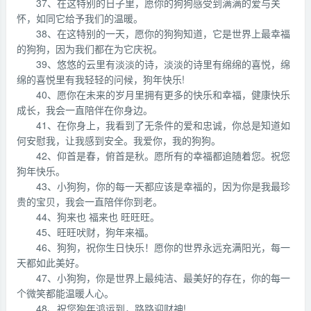
37、在这特别的日子里，愿你的狗狗感受到满满的爱与关
怀，如同它给予我们的温暖。
38、在这特别的一天，愿你的狗狗知道，它是世界上最幸福
的狗狗，因为我们都在为它庆祝。
39、悠悠的云里有淡淡的诗，淡淡的诗里有绵绵的喜悦，绵
绵的喜悦里有我轻轻的问候，狗年快乐!
40、愿你在未来的岁月里拥有更多的快乐和幸福，健康快乐
成长，我会一直陪伴在你身边。
41、在你身上，我看到了无条件的爱和忠诚，你总是知道如
何安慰我，让我感到安全。我爱你，我的狗狗。
42、仰首是春，俯首是秋。愿所有的幸福都追随着您。祝您
狗年快乐。
43、小狗狗，你的每一天都应该是幸福的，因为你是我最珍
贵的宝贝，我会一直陪伴你到老。
44、狗来也 福来也 旺旺旺。
45、旺旺吠财，狗年来福。
46、狗狗，祝你生日快乐！愿你的世界永远充满阳光，每一
天都如此美好。
47、小狗狗，你是世界上最纯洁、最美好的存在，你的每一
个微笑都能温暖人心。
48、祝您狗年鸿运到，路路迎财神!