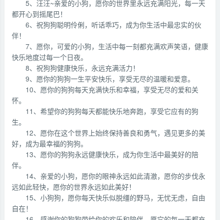
5、汪汪~亲爱的小狗，愿你的世界里永远充满阳光，每一天
都开心到摇尾巴！
6、祝狗狗聪明伶俐，听话乖巧，成为你生活中最忠实的伙
伴！
7、愿你，可爱的小狗，生活中每一刻都充满欢声笑语，健康
快乐地度过每一个日夜。
8、祝狗狗健康快乐，永远充满活力！
9、愿你的狗狗一生平安快乐，享受无尽的温暖和爱意。
10、愿你的狗狗每天充满快乐和幸福，享受无尽的爱和关
怀。
11、希望你的狗狗每天都能快乐地奔跑，享受它应有的狗
生。
12、愿你在这个世界上始终保持善良和勇气，遇见更多的美
好，成为最幸福的狗狗。
13、愿你的狗狗永远健康快乐，成为你生活中最美好的陪
伴。
14、亲爱的小狗，愿你的眼神永远如此清澈，愿你的步伐永
远如此轻快，愿你的世界永远如此美好！
15、小狗狗，愿你每天快乐似脱缰的野马，无忧无虑，自由
自在！
16、感谢你的狗狗带给你的欢乐和陪伴，愿它的每一天都充