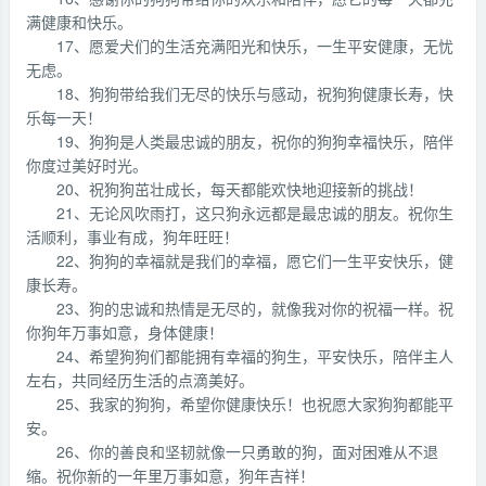
满健康和快乐。
17、愿爱犬们的生活充满阳光和快乐，一生平安健康，无忧
无虑。
18、狗狗带给我们无尽的快乐与感动，祝狗狗健康长寿，快
乐每一天！
19、狗狗是人类最忠诚的朋友，祝你的狗狗幸福快乐，陪伴
你度过美好时光。
20、祝狗狗茁壮成长，每天都能欢快地迎接新的挑战！
21、无论风吹雨打，这只狗永远都是最忠诚的朋友。祝你生
活顺利，事业有成，狗年旺旺！
22、狗狗的幸福就是我们的幸福，愿它们一生平安快乐，健
康长寿。
23、狗的忠诚和热情是无尽的，就像我对你的祝福一样。祝
你狗年万事如意，身体健康！
24、希望狗狗们都能拥有幸福的狗生，平安快乐，陪伴主人
左右，共同经历生活的点滴美好。
25、我家的狗狗，希望你健康快乐！也祝愿大家狗狗都能平
安。
26、你的善良和坚韧就像一只勇敢的狗，面对困难从不退
缩。祝你新的一年里万事如意，狗年吉祥！