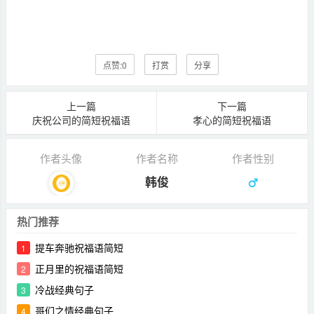
点赞:
0
打赏
分享
上一篇
下一篇
庆祝公司的简短祝福语
孝心的简短祝福语
作者头像
作者名称
作者性别
韩俊
热门推荐
提车奔驰祝福语简短
1
正月里的祝福语简短
2
冷战经典句子
3
哥们之情经典句子
4