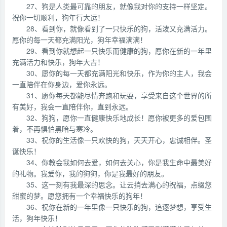
27、狗是人类最可靠的朋友，就像我对你的支持一样坚定。
祝你一切顺利，狗年行大运！
28、看到你，就像看到了一只快乐的狗，活泼又充满活力。
愿你的每一天都充满阳光，狗年幸福满满！
29、看到你就想起一只快乐而健康的狗，愿你在新的一年里
充满活力和快乐，狗年大吉！
30、愿你的每一天都充满阳光和快乐，作为你的主人，我会
一直陪伴在你身边，爱你永远。
31、愿你每天都能尽情奔跑和玩耍，享受来自这个世界的所
有美好，我会一直陪伴你，直到永远。
32、狗狗，愿你一直健康快乐地成长！愿你被更多的爱包围
着，不再惧怕黑暗与寒冷。
33、祝你的生活像一只欢快的狗，天天开心，忠诚相伴。圣
诞快乐！
34、你教会我如何去爱，如何去关心，你是我生命中最美好
的礼物。我爱你，我的狗狗，你是我最好的朋友。
35、这一刻有我最深的思念。让云捎去满心的祝福，点缀您
甜蜜的梦。愿您拥有一个幸福快乐的狗年！
36、祝你在新的一年里像一只快乐的狗，追逐梦想，享受生
活，狗年快乐！