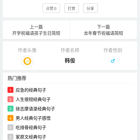
点赞:
0
打赏
分享
上一篇
下一篇
开学祝福语孩子生日简短
龙年春节祝福语简短
作者头像
作者名称
作者性别
韩俊
热门推荐
应急的经典句子
1
人生很短经典句子
2
徐志摩语录经典句子
3
男人经典句子感悟
4
吃排骨经典句子
5
家原文经典句子
6