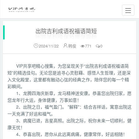
出院吉利成语祝福语简短
2024/11/22
韩俊
771
0


VIP共享吧精心搜集，为您呈现关于“出院吉利成语祝福语简
短”的精选佳句。无论您是追寻心灵慰藉、感悟人生哲理，还是深
入文化殿堂，这里都有触动心弦的经典之作，陪伴您的每一个精
彩瞬间。
1、龙腾四海庆新章，龙马精神送安康。恭喜您出院归家，愿
您龙年行大运，身体健康，万事如意！
2、出院之日，福气盈门。 *解释*：结合吉祥话，寓意出院这
一天充满了好运和福气。
3、病魔已退，吉星高照。出院之际，祝你未来一切顺利，健
康无忧！
4、恭喜出院，愿你从此远离病痛，健康常伴，好运相随！