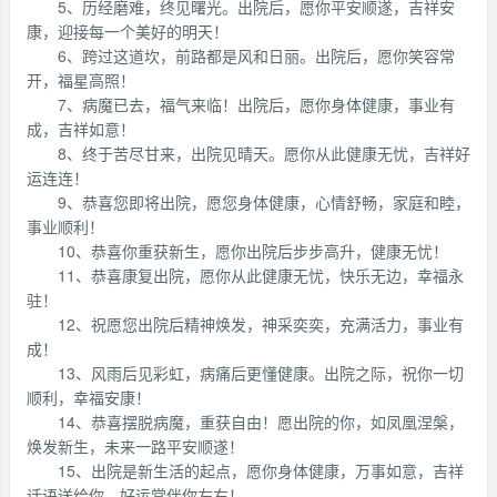
5、历经磨难，终见曙光。出院后，愿你平安顺遂，吉祥安
康，迎接每一个美好的明天！
6、跨过这道坎，前路都是风和日丽。出院后，愿你笑容常
开，福星高照！
7、病魔已去，福气来临！出院后，愿你身体健康，事业有
成，吉祥如意！
8、终于苦尽甘来，出院见晴天。愿你从此健康无忧，吉祥好
运连连！
9、恭喜您即将出院，愿您身体健康，心情舒畅，家庭和睦，
事业顺利！
10、恭喜你重获新生，愿你出院后步步高升，健康无忧！
11、恭喜康复出院，愿你从此健康无忧，快乐无边，幸福永
驻！
12、祝愿您出院后精神焕发，神采奕奕，充满活力，事业有
成！
13、风雨后见彩虹，病痛后更懂健康。出院之际，祝你一切
顺利，幸福安康！
14、恭喜摆脱病魔，重获自由！愿出院的你，如凤凰涅槃，
焕发新生，未来一路平安顺遂！
15、出院是新生活的起点，愿你身体健康，万事如意，吉祥
话语送给你，好运常伴你左右！