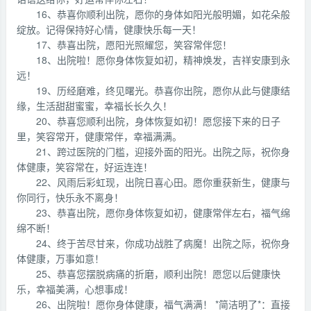
16、恭喜你顺利出院，愿你的身体如阳光般明媚，如花朵般
绽放。记得保持好心情，健康快乐每一天！
17、恭喜出院，愿阳光照耀您，笑容常伴您！
18、出院啦！愿你身体恢复如初，精神焕发，吉祥安康到永
远！
19、历经磨难，终见曙光。恭喜你出院，愿你从此与健康结
缘，生活甜甜蜜蜜，幸福长长久久！
20、恭喜您顺利出院，身体恢复如初！愿您接下来的日子
里，笑容常开，健康常伴，幸福满满。
21、跨过医院的门槛，迎接外面的阳光。出院之际，祝你身
体健康，笑容常在，好运连连！
22、风雨后彩虹现，出院日喜心田。愿你重获新生，健康与
你同行，快乐永不离身！
23、恭喜出院，愿你身体恢复如初，健康常伴左右，福气绵
绵不断！
24、终于苦尽甘来，你成功战胜了病魔！出院之际，祝你身
体健康，万事如意！
25、恭喜您摆脱病痛的折磨，顺利出院！愿您以后健康快
乐，幸福美满，心想事成！
26、出院啦！愿你身体健康，福气满满！ *简洁明了*：直接