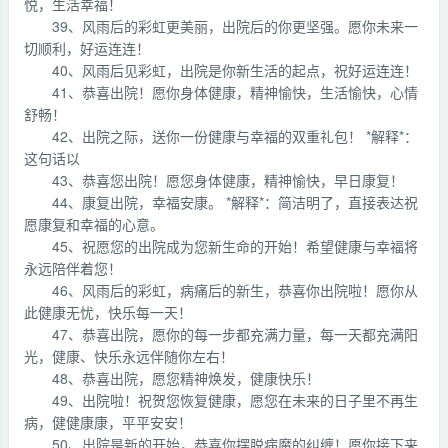
悦，生活幸福！
39、风雨后的彩虹更美丽，出院后的你更坚强。愿你未来一
切顺利，好运连连！
40、风雨后见彩虹，出院是你新生活的起点，祝好运连连！
41、恭喜出院！愿你身体健康，精神愉快，生活愉快，心情
舒畅！
42、出院之际，送你一份健康与幸福的双重礼包！ *解释*：
这句话以
43、恭喜您出院！愿您身体健康，精神愉快，早日康复！
44、康复出院，幸福安康。 *解释*：简洁明了，直接表达祝
愿康复和幸福的心意。
45、祝愿您的出院成为您新生命的开始！希望健康与幸福将
永远陪伴着您！
46、风雨后的彩虹，病痛后的新生，恭喜你出院啦！愿你从
此健康无忧，快乐每一天！
47、恭喜出院，愿你的每一步都充满力量，每一天都充满阳
光，健康、快乐永远伴随你左右！
48、恭喜出院，愿您精神焕发，健康快乐！
49、出院啦！祝贺您恢复健康，愿您在未来的日子里不再生
病，健健康康，平平安安！
50、出院是新的开始，恭喜你摆脱病魔的纠缠！愿你接下来