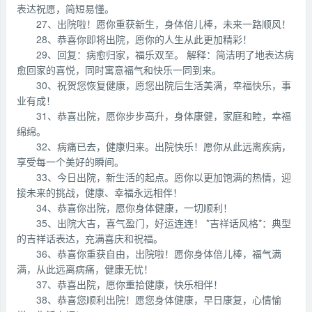
表达祝愿，简短易懂。
27、出院啦！愿你重获新生，身体倍儿棒，未来一路顺风！
28、恭喜你即将出院，愿你的人生从此更加精彩！
29、回复：病愈归家，福乐双至。 解释：简洁明了地表达病
愈回家的喜悦，同时寓意福气和快乐一同到来。
30、祝贺您恢复健康，愿您出院后生活美满，幸福快乐，事
业有成！
31、恭喜出院，愿你步步高升，身体康健，家庭和睦，幸福
绵绵。
32、病痛已去，健康归来。出院快乐！愿你从此远离疾病，
享受每一个美好的瞬间。
33、今日出院，新生活的起点。愿你以更加饱满的热情，迎
接未来的挑战，健康、幸福永远相伴！
34、恭喜你出院，愿你身体健康，一切顺利！
35、出院大吉，喜气盈门，好运连连！ *吉祥话风格*：典型
的吉祥话表达，充满喜庆和祝福。
36、恭喜你重获自由，出院啦！愿你身体倍儿棒，福气满
满，从此远离病痛，健康无忧！
37、恭喜出院，愿你重拾健康，快乐相伴！
38、恭喜您顺利出院！愿您身体健康，早日康复，心情愉