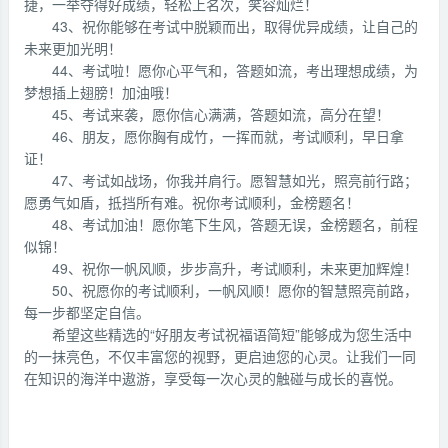
捷，一举夺得好成绩，轻松上名次，笑容灿烂！
43、祝你能够在考试中脱颖而出，取得优异成绩，让自己的
未来更加光明！
44、考试啦！愿你心平气和，答题如流，考出理想成绩，为
梦想插上翅膀！加油哦！
45、考试来袭，愿你信心满满，答题如流，高分在望！
46、朋友，愿你胸有成竹，一挥而就，考试顺利，早日拿
证！
47、考试如战场，你我并肩行。愿智慧如光，照亮前行路；
愿勇气如盾，抵挡所有难。祝你考试顺利，金榜题名！
48、考试加油！愿你笔下生风，答题无误，金榜题名，前程
似锦！
49、祝你一帆风顺，步步高升，考试顺利，未来更加辉煌！
50、祝愿你的考试顺利，一帆风顺！愿你的智慧照亮前路，
每一步都坚定自信。
希望这些精选的“好朋友考试祝福语简短”能够成为您生活中
的一抹亮色，不仅丰富您的视野，更启迪您的心灵。让我们一同
在知识的海洋中遨游，享受每一次心灵的触碰与成长的喜悦。