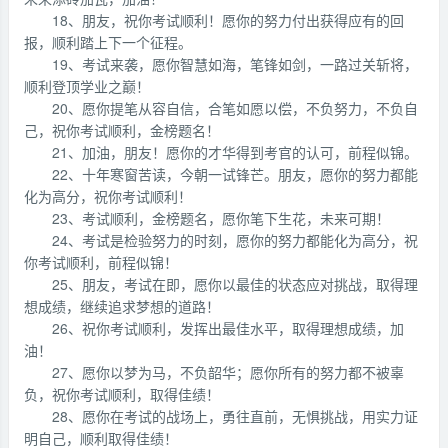
18、朋友，祝你考试顺利！愿你的努力付出获得应有的回
报，顺利踏上下一个征程。
19、考试来袭，愿你智慧如海，笔锋如剑，一路过关斩将，
顺利登顶学业之巅！
20、愿你提笔从容自信，合笔如愿以偿，不负努力，不负自
己，祝你考试顺利，金榜题名！
21、加油，朋友！愿你的才华得到考官的认可，前程似锦。
22、十年寒窗苦读，今朝一试锋芒。朋友，愿你的努力都能
化为高分，祝你考试顺利！
23、考试顺利，金榜题名，愿你笔下生花，未来可期！
24、考试是检验努力的时刻，愿你的努力都能化为高分，祝
你考试顺利，前程似锦！
25、朋友，考试在即，愿你以最佳的状态应对挑战，取得理
想成绩，继续追求梦想的道路！
26、祝你考试顺利，发挥出最佳水平，取得理想成绩，加
油！
27、愿你以梦为马，不负韶华；愿你所有的努力都不被辜
负，祝你考试顺利，取得佳绩！
28、愿你在考试的战场上，勇往直前，无惧挑战，用实力证
明自己，顺利取得佳绩！