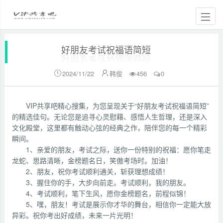
好朋友考试祝福语简短
2024/11/22
韩俊
456
0


VIP共享吧精心搜集，为您呈现关于“好朋友考试祝福语简短”
的精选佳句。无论您是追寻心灵慰藉、感悟人生哲理，还是深入
文化殿堂，这里都有触动心弦的经典之作，陪伴您的每一个精彩
瞬间。
1、亲爱的朋友，考试之际，送你一份特别的祝福：愿你笔走
龙蛇、思路清晰，金榜题名日，笑傲考场时。加油！
2、朋友，祝你考试顺利通关，斩获理想成绩！
3、握住你的手，大步向前走。考试顺利，我的朋友。
4、考试顺利，笔下生风，愿你金榜题名，前程似锦！
5、嘿，朋友！考试是展示你才华的舞台，相信你一定能大放
异彩。祝你考出好成绩，未来一片光明！