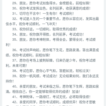
29、朋友，愿你考试如鱼得水，金榜题名，前程似锦！
30、祝你考试发挥出色，名列前茅，收获满意的成绩！
31、切尽在不言中！一生有你！考试顺利！
32、考试是人生的一个重要节点，愿你从容应对，发挥出最
佳水平，祝你考试顺利，一飞冲天！
33、祝你好运，一切顺利，取得优秀的成绩！
34、朋友，祝你旗开得胜，名列前茅，考试成功！
35、朋友，愿你考神附体，考得全会，蒙得全对，考试顺
利！
36、考试铃声响起，愿你笔下生花，思路泉涌，答出满意成
绩，祝你考试顺利，前程似锦！
37、愿你在考场上披荆斩棘，归来仍是少年，祝你考试顺
利，未来可期！
38、考试在即，愿你心平气和，答题如流，轻松过关！
39、祝你一帆风顺，考试成功！无论结果如何，我们永远支
持你！
40、亲爱的朋友，考试来临之际，愿你笔下生辉，思路如泉
涌。相信自己，你一定能够取得优异的成绩！加油！
41、考神附体，一路绿灯，考试无忧，必将取得佳绩！
42、亲爱的同学，愿你考试顺利，成绩优异！祝你才思敏