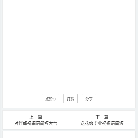
点赞:
0
打赏
分享
上一篇
下一篇
对伴郎祝福语简短大气
送花给毕业祝福语简短