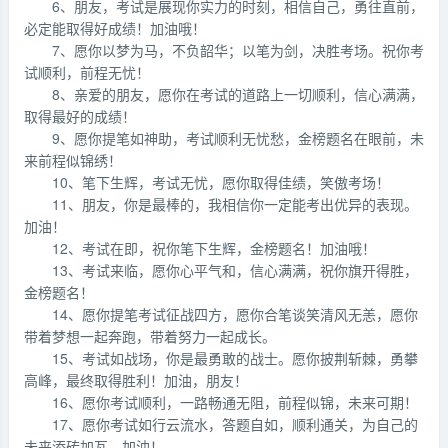
6、朋友，考试是展现你实力的时刻，相信自己，勇往直前，
必定能取得好成绩！加油哦！
7、愿你以梦为马，不负韶华；以笔为剑，决胜考场。祝你考
试顺利，前程无忧！
8、亲爱的朋友，愿你在考试的道路上一切顺利，信心满满，
取得最好的成绩！
9、愿你提笔如神助，考试顺利无忧愁，金榜题名在眼前，未
来前程似锦绣！
10、笔下生辉，考试无忧，愿你取得佳绩，笑傲考场！
11、朋友，你是最棒的，我相信你一定能考出优异的表现。
加油！
12、考试在即，祝你笔下生辉，金榜题名！加油哦！
13、考试来临，愿你心平气和，信心满满，祝你旗开得胜，
金榜题名！
14、愿你提笔考试征战四方，愿你合笔谈笑清风无恙，愿你
带着梦想一起奔跑，带着努力一起成长。
15、考试如战场，你是最勇敢的战士。愿你披荆斩棘，勇攀
高峰，最终取得胜利！加油，朋友！
16、愿你考试顺利，一路畅通无阻，前程似锦，未来可期！
17、愿你考试如行云流水，答题自如，顺利通关，为自己的
未来添砖加瓦，加油！