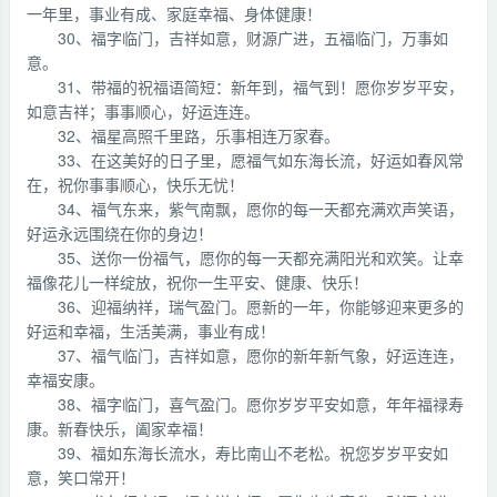
一年里，事业有成、家庭幸福、身体健康！
30、福字临门，吉祥如意，财源广进，五福临门，万事如
意。
31、带福的祝福语简短：新年到，福气到！愿你岁岁平安，
如意吉祥；事事顺心，好运连连。
32、福星高照千里路，乐事相连万家春。
33、在这美好的日子里，愿福气如东海长流，好运如春风常
在，祝你事事顺心，快乐无忧！
34、福气东来，紫气南飘，愿你的每一天都充满欢声笑语，
好运永远围绕在你的身边！
35、送你一份福气，愿你的每一天都充满阳光和欢笑。让幸
福像花儿一样绽放，祝你一生平安、健康、快乐！
36、迎福纳祥，瑞气盈门。愿新的一年，你能够迎来更多的
好运和幸福，生活美满，事业有成！
37、福气临门，吉祥如意，愿你的新年新气象，好运连连，
幸福安康。
38、福字临门，喜气盈门。愿你岁岁平安如意，年年福禄寿
康。新春快乐，阖家幸福！
39、福如东海长流水，寿比南山不老松。祝您岁岁平安如
意，笑口常开！