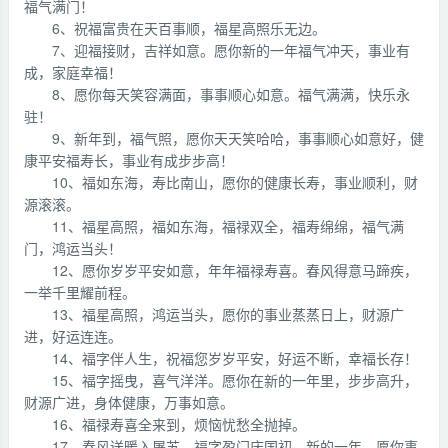
福气满门！
6、祝福富贵在天百事顺，福星高照乐无边。
7、迎福接财，吉祥如意。愿你新的一年福气冲天，事业有
成，家庭幸福！
8、愿你每天笑容满面，事事顺心如意。福气满满，快乐永
驻！
9、新年到，福气照，愿你天天笑哈哈，事事顺心如意好，健
康平安福寿长，事业有成步步高！
10、福如东海，寿比南山，愿你的健康长寿，事业顺利，财
源滚滚。
11、福星高照，福如东海，福禄双全，福寿绵绵，福气满
门，鸿运当头！
12、愿你岁岁平安如意，年年福禄寿喜。春风得意马蹄疾，
一举千里耀前程。
13、福星高照，鸿运当头，愿你的事业蒸蒸日上，财源广
进，好运连连。
14、福字伴人生，祝福您岁岁平安，好运不断，幸福长存！
15、福字摇曳，喜气洋洋。愿你在新的一年里，步步高升，
财源广进，身体健康，万事如意。
16、福禄寿喜全来到，烦恼忧愁全抛掉。
17、春风送暖入屠苏，福字盈门庆国初。新的一年，愿你事