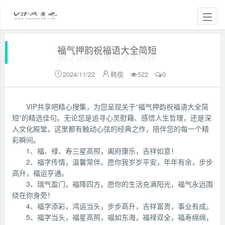
福气押韵祝福语大全简短
2024/11/22
韩俊
522
0


VIP共享吧精心搜集，为您呈现关于“福气押韵祝福语大全简
短”的精选佳句。无论您是追寻心灵慰藉、感悟人生哲理，还是深
入文化殿堂，这里都有触动心弦的经典之作，陪伴您的每一个精
彩瞬间。
1、福、禄、寿三星高照，阖府康乐，吉祥如意！
2、福字传情，温馨常伴。愿你我岁岁平安，年年有余，步步
高升，福运亨通。
3、瑞气盈门，福降四方。愿你的生活充满阳光，福气永远围
绕在你身旁！
4、福字添彩，鸿运当头，步步高升，吉祥富贵，事业有成。
5、福字当头，福星高照，福如东海，福禄双全，福寿绵绵，