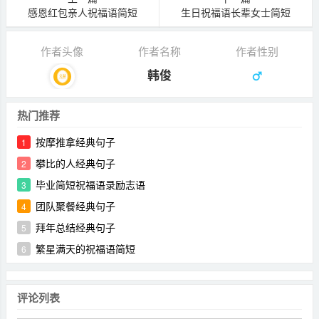
感恩红包亲人祝福语简短
生日祝福语长辈女士简短
作者头像
作者名称
作者性别
韩俊
热门推荐
按摩推拿经典句子
1
攀比的人经典句子
2
毕业简短祝福语录励志语
3
团队聚餐经典句子
4
拜年总结经典句子
5
繁星满天的祝福语简短
6
评论列表