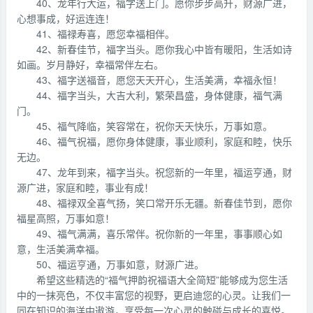
40、龙年行大运，福字送上门。愿你步步高升，财源广进，
心想事成，好运连连！
41、福禄寿喜，愿您幸福相伴。
42、新春佳节，福字当头。愿你我心中皆有暖阳，生活如诗
如画。岁月静好，幸福常伴左右。
43、福字送福音，愿您天天开心，生活美满，幸福永恒！
44、福字当头，大吉大利，繁荣昌盛，身体健康，福气满
门。
45、福气降临，笑容常在，祝你天天快乐，万事如意。
46、福气祝福，愿你身体健康，事业顺利，家庭和睦，快乐
无边。
47、龙年到来，福字当头。祝您新的一年里，福运亨通，财
源广进，家庭和睦，事业有成！
48、福禄双全喜气扬，笑口常开乐无疆。新春佳节到，愿你
福星高照，万事如意！
49、福气满满，喜乐常伴。祝你新的一年里，事事顺心如
意，生活美满幸福。
50、福运亨通，万事如意，财源广进。
希望这些精选的“福气押韵祝福语大全简短”能够成为您生活
中的一抹亮色，不仅丰富您的视野，更启迪您的心灵。让我们一
同在知识的海洋中遨游，享受每一次心灵的触碰与成长的喜悦。