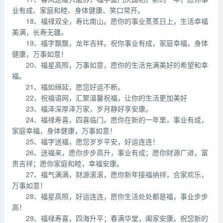
业有成、家庭和睦、身体健康、笑口常开。
18、福禄双全，寿比南山。愿你的事业蒸蒸日上，生活幸福
美满，长寿无疆。
19、福字飘飘，龙年吉祥。祝你事业有成，家庭幸福，身体
健康，万事如意！
20、福星高照，万事如意，愿你的生活充满美好的希望和幸
福。
21、福如绵延，愿您好运不断。
22、祝福语网，汇聚温馨祝福，让你的生活更加美好
23、福泽深厚泽万家，岁月静好享安康。
24、福禄寿喜，四喜临门。愿你在新的一年里，事业有成，
家庭幸福，身体健康，万事如意！
25、福字送福，愿您岁岁平安，好运连连！
26、送福来，愿你步步高升，事业有成；愿你财源广进，富
贵吉祥；愿你家庭和睦，幸福安康。
27、福气满满，财源滚滚，愿你新年接福纳祥，合家欢乐，
万事如意！
28、福星高照，好运连连，愿你生活处处都是福，事业步步
高！
29、福禄寿喜，四海升平；春满华堂，阖家安康。祝您新的