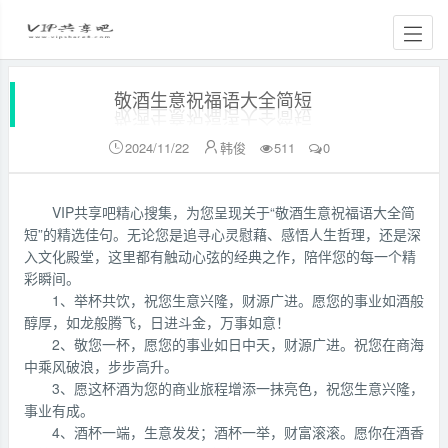
敬酒生意祝福语大全简短
2024/11/22
韩俊
511
0


VIP共享吧精心搜集，为您呈现关于“敬酒生意祝福语大全简
短”的精选佳句。无论您是追寻心灵慰藉、感悟人生哲理，还是深
入文化殿堂，这里都有触动心弦的经典之作，陪伴您的每一个精
彩瞬间。
1、举杯共饮，祝您生意兴隆，财源广进。愿您的事业如酒般
醇厚，如龙般腾飞，日进斗金，万事如意！
2、敬您一杯，愿您的事业如日中天，财源广进。祝您在商海
中乘风破浪，步步高升。
3、愿这杯酒为您的商业旅程增添一抹亮色，祝您生意兴隆，
事业有成。
4、酒杯一端，生意发发；酒杯一举，财富滚滚。愿你在酒香