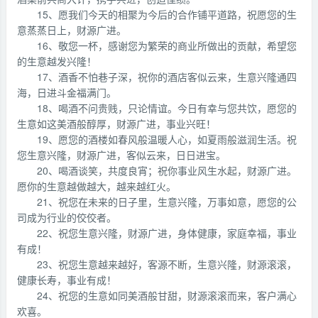
15、愿我们今天的相聚为今后的合作铺平道路，祝愿您的生
意蒸蒸日上，财源广进。
16、敬您一杯，感谢您为繁荣的商业所做出的贡献，希望您
的生意越发兴隆！
17、酒香不怕巷子深，祝你的酒店客似云来，生意兴隆通四
海，日进斗金福满门。
18、喝酒不问贵贱，只论情谊。今日有幸与您共饮，愿您的
生意如这美酒般醇厚，财源广进，事业兴旺！
19、愿您的酒楼如春风般温暖人心，如夏雨般滋润生活。祝
您生意兴隆，财源广进，客似云来，日日进宝。
20、喝酒谈笑，共度良宵；祝你事业风生水起，财源广进。
愿你的生意越做越大，越来越红火。
21、祝您在未来的日子里，生意兴隆，万事如意，愿您的公
司成为行业的佼佼者。
22、祝您生意兴隆，财源广进，身体健康，家庭幸福，事业
有成！
23、祝您生意越来越好，客源不断，生意兴隆，财源滚滚，
健康长寿，事业有成！
24、祝您的生意如同美酒般甘甜，财源滚滚而来，客户满心
欢喜。