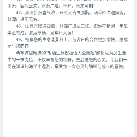
中天，客似云来，财源广进。干杯，未来可期！
47、卖酒新张喜气浓，开业大吉展鹏胸。酒香四溢迎宾客，
财源广进乐无穷。
48、生意兴隆通四海，财源广进达三江。祝你在新的一年里
事业有成，财运亨通，龙年行大运！
49、祝福您的生意蒸蒸日上，与客户的合作更加愉快，愿成
功与您同行。
希望这些精选的“敬酒生意祝福语大全简短”能够成为您生活
中的一抹亮色，不仅丰富您的视野，更启迪您的心灵。让我们一
同在知识的海洋中遨游，享受每一次心灵的触碰与成长的喜悦。