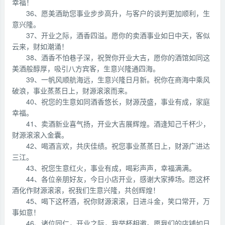
幸福！
36、愿美酒助您事业步步高升，与客户的谈判更加顺利，生
意兴隆。
37、开业之际，酒香四溢。愿你的卖酒事业如日中天，客似
云来，财如潮涌！
38、酒香不怕巷子深，祝贺你开业大吉，愿你的酒馆如同这
美酒般醇厚，吸引八方宾客，生意兴隆通四海。
39、一帆风顺航海远，生意兴隆日月新。祝你在商海中乘风
破浪，事业蒸蒸日上，财源滚滚而来。
40、祝您的生意如同酒香悠长，财源茂盛，事业有成，家庭
幸福。
41、卖酒新业喜气扬，开业大吉展辉煌。酒逢知己千杯少，
财源滚滚入金囊。
42、喝酒言欢，共庆佳绩。祝您事业蒸蒸日上，财源广进达
三江。
43、祝您生意红火，事业有成，喝彩声声，幸福满满。
44、各位亲朋好友，今日小店开业，感谢大家捧场。愿这杯
酒化作财源滚滚，祝我们生意兴隆，共创辉煌！
45、喝下这杯酒，祝你财源滚滚，日进斗金，笑口常开，万
事如意！
46、诸位同仁，开业之际，我举杯相邀。愿我们的店铺如日