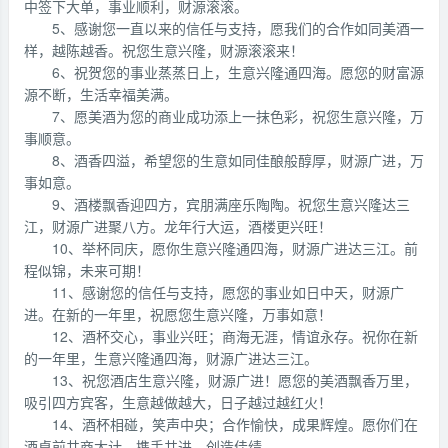
中签下大单，事业顺利，财源滚滚。
5、感谢您一直以来的信任与支持，愿我们的合作如同美酒一
样，越陈越香。祝您生意兴隆，财源滚滚来！
6、祝贺您的事业蒸蒸日上，生意兴隆通四海。愿您的财富源
源不断，生活幸福美满。
7、愿美酒为您的商业成功添上一抹色彩，祝您生意兴隆，万
事顺意。
8、酒香四溢，希望您的生意如同佳酿般醇厚，财源广进，万
事如意。
9、酒楼飘香迎四方，宾朋满座乐陶陶。祝您生意兴隆达三
江，财源广进聚八方。龙年行大运，酒楼更兴旺！
10、举杯同庆，愿你生意兴隆通四海，财源广进达三江。前
程似锦，未来可期！
11、感谢您的信任与支持，愿您的事业如日中天，财源广
进。在新的一年里，祝愿您生意兴隆，万事如意！
12、酒杯交心，事业兴旺；商海无涯，情谊永存。祝你在新
的一年里，生意兴隆通四海，财源广进达三江。
13、祝您酒店生意兴隆，财源广进！愿您的美酒飘香万里，
吸引四方宾客，生意越做越大，日子越过越红火！
14、酒杯相碰，笑声中央；合作愉快，成果辉煌。愿你们在
酒桌前共商大计，携手共进，创造佳绩。