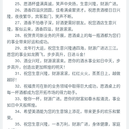
25、愿酒杯盛满真诚，笑声中央扬，生意兴隆，财源广进。
26、酒香四溢庆团圆，佳肴满桌聚贤才。祝愿贵酒楼日日兴
隆，夜夜繁华，宾客盈门，笑声不断。
27、酒香不怕巷子深，好酒更需好朋友。祝您酒店生意兴
隆，客似云来，酒香四溢，财源滚滚。
28、祝贺贵司新业务的开展，愿酒桌上的每一瓶酒都为您们
的事业带来好运和成功。
29、龙年行大运，祝您生意兴隆通四海，财源广进达三江。
愿您的事业如龙腾飞，步步高升，日进斗金！
30、酒业兴旺，财源滚滚来。愿你的酒水事业如日中天，步
步高升，创造出更加辉煌的明天！
31、祝您生意兴隆，财源滚滚，红红火火，蒸蒸日上，越做
越好！
32、祝福贵司在新的业务领域中取得巨大成功，愿酒桌上的
每一杯酒都成为您开拓市场的得力助手。
33、敬你一杯，财源广进。愿你的财富如春水般涌流，事业
如日中天般辉煌。
34、希望美酒能为您的生意锦上添花，带来更多的欢乐和繁
荣。
35、祝您生意兴隆，一本万利，财源广进，身体健康，家庭