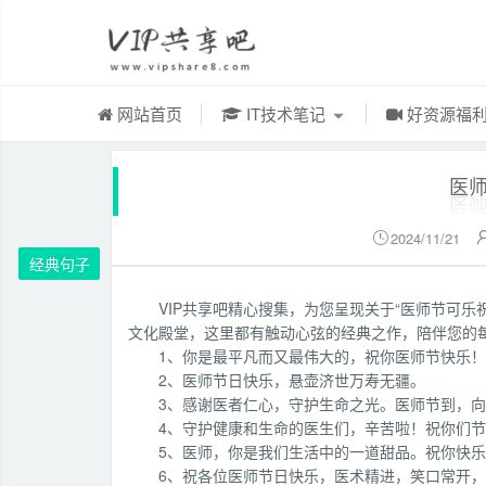
网站首页
IT技术笔记
好资源福
医
2024/11/21

经典句子
VIP共享吧精心搜集，为您呈现关于“医师节可
文化殿堂，这里都有触动心弦的经典之作，陪伴您的
1、你是最平凡而又最伟大的，祝你医师节快乐！
2、医师节日快乐，悬壶济世万寿无疆。
3、感谢医者仁心，守护生命之光。医师节到，
4、守护健康和生命的医生们，辛苦啦！祝你们
5、医师，你是我们生活中的一道甜品。祝你快
6、祝各位医师节日快乐，医术精进，笑口常开