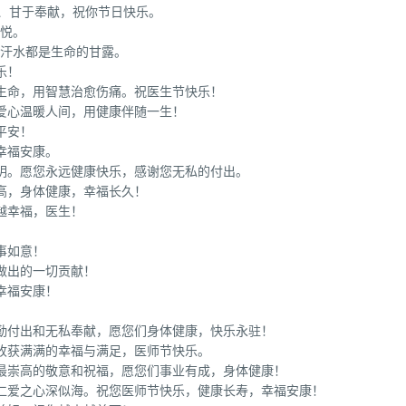
伤、甘于奉献，祝你节日快乐。
喜悦。
滴汗水都是生命的甘露。
乐！
生命，用智慧治愈伤痛。祝医生节快乐！
爱心温暖人间，用健康伴随一生！
平安！
幸福安康。
明。愿您永远健康快乐，感谢您无私的付出。
高，身体健康，幸福长久！
越幸福，医生！
！
事如意！
做出的一切贡献！
幸福安康！
勤付出和无私奉献，愿您们身体健康，快乐永驻！
收获满满的幸福与满足，医师节快乐。
以最崇高的敬意和祝福，愿您们事业有成，身体健康！
，仁爱之心深似海。祝您医师节快乐，健康长寿，幸福安康！