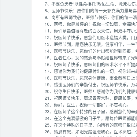
7、不辜负患者“以性命相托”敬佑生命、救死扶
8、医师节快乐！愿你们的每一天都充满力量与
9、向所有医师致敬，医师节快乐，你们的每一
10、医师，你是最棒的！祝你一切如愿，幸福快
11、你们是最值得尊敬的白衣天使，用双手守护
12、祝医师节快乐，愿您们用医术造福人类，用
13、医师节到，愿您快乐无限，健康相伴，一生
14、医师节快乐，愿你们的付出都能得到回报，
15、医者仁心，您的慈悲与奉献给世界带来了光
16、祝医师节快乐，愿医师们的医术水平不断提
17、感谢你为我们的健康付出的一切。祝你越来
18、医师节快乐，愿您身体健康，事业蒸蒸日上
19、感谢医师们的辛勤付出，祝医师节快乐，万
20、祝你生日快乐，医师！感谢你为我们的健康
21、祝医师节快乐，愿您青春常驻，健康长寿，
22、你好，医生，祝你一切都好，不忘初心。
23、在医师节这个特殊的日子里，感谢您们的辛
24、在这个充满感激的日子里，愿每位医师都能
25、在这个特殊的日子里，向所有的医师们致
26、感恩有您，如阳光般温暖我心。医术高超