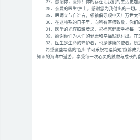
27、感谢你，医师！你的存在让我们的生活更加
28、亲爱的医生/护士，感谢您为我付出的一切
29、医师立节自谁言，领袖倡导顺中天！万世
30、在这特殊的日子里，向所有医师致敬，你们
31、医学的光辉照耀着您，祝福您健康幸福每一
32、感谢你们为人们的健康和幸福默默付出。在
33、医生是生命的守护者，也是健康的使者。
希望这些精选的“医师节可乐祝福语简短”能够成
知识的海洋中遨游，享受每一次心灵的触碰与成长的