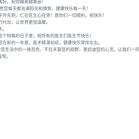
美好。祝你越来越美丽！
。愿您每天都充满阳光和微笑，健康快乐每一天！
太平开先例，仁在民生心在贤！愿你们一切顺利，祝快乐！
的付出，让世界更加温暖。
天。
这个特殊的日子里，祝所有的医生们医生节快乐！
愿您在新的一年里，医术精湛如初，健康快乐常伴左右。
为您生活中的一抹亮色，不仅丰富您的视野，更启迪您的心灵。让我们一
喜悦。