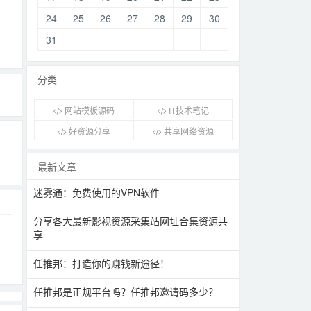
24
25
26
27
28
29
30
31
分类
网站模板源码
IT技术笔记
好资源分享
共享网络资源
最新文章
迷雾通：免费使用的VPN软件
分享各大最新影视资源采集站网址合集资源共
享
任推邦：打造你的赚钱新途径！
任推邦是正规平台吗？任推邦邀请码多少？