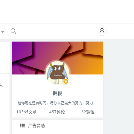

能

入
韩俊
趁你现在还有时间，尽你自己最大的努力，努力做成你最想做的那件事，成为你最想成为的那种人，过着你最想过的那种生活。这个世界永远比你想的要更精彩，不要败给生活。
10365
文章
457
评论
82
微语
广告赞助