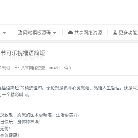
利
网站模板源码
共享网络资源
更多功
师节可乐祝福语简短
韩俊
共享网络资源
461
0


乐祝福语简短”的精选佳句。无论您是追寻心灵慰藉、感悟人生哲理，还是深
每一个精彩瞬间。
向您致敬，愿您的医术更精湛，生活更美好。
节日快乐！身体棒棒滴！
乐无忧！
，身体健康！