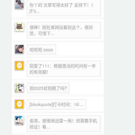
你丫的 文章写得太好了 支持下！！
[F3...
很棒！刚在某网站看到这个，很欣
赏，可惜下...
呃呃呃 oooo
回复了111：根据激活的时间有一年
的有效期！
到2025就到期了吗?
[blockquote]打卡时间：16:...
俊哥，想借用迅雷一用！但需要手机
验证！看...