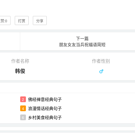
赞:
0
打赏
分享
下一篇
朋友女友当兵祝福语简短
作者名称
作者性别
韩俊
佛经禅意经典句子
2
浪漫情话经典句子
4
乡村美食经典句子
6