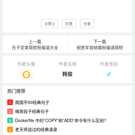
点赞:
0
打赏
分享
上一篇
下一篇
月子花束简短祝福语大全
祝愿军官结婚祝福语简短
作者头像
作者名称
作者性别
韩俊
热门推荐
周国平50经典句子
1
喝茶段子经典句子
2
Dockerfile 中的“COPY”和“ADD”命令有什么区别？
3
老天师说过的经典语录
4