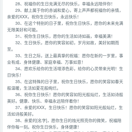
28、祝福你的生日充满无尽的快乐，幸福永远陪伴你！
29、献上属于你的赤诚和爱心，寄上声声都祝福你的亲情，
亲爱的XXX，祝你生日快乐，永远快乐！
30、在这个特别的日子里，祝你生日快乐，愿你的未来充满
无限美好和可能。
31、祝你生日快乐，愿你的生活如诗如画，幸福美满！
32、生日快乐，愿你的笑容如初，岁月如故，美好如期而
至。
33、生日之际，送上最真挚的祝福：愿你在新的一岁里，事
业有成、身体健康、家庭幸福、万事如意！
34、愿欢乐给你的生活增添色彩，给你的心灵带来光明！生
日快乐！
35、在这特殊的日子里，祝你生日快乐，愿你的笑容如春天
般温暖，生活如夏花般绚烂。
36、祝你生日快乐！愿你的笑容如阳光般灿烂，生活如诗般
美好。健康、快乐、幸福永远陪伴着你！
37、亲爱的XXX，生日快乐！愿你的笑容如阳光般灿烂，生
活如诗般美好。
38、亲爱的[名字]，愿你生日的烛光照亮你的微笑，祝福陪
伴你每一刻。祝你生日快乐，身体健康！