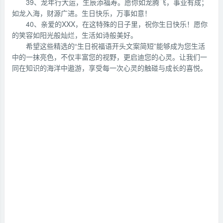
39、龙年行大运，生辰添福寿。愿你如龙腾飞，事业有成；
如龙入海，财源广进。生日快乐，万事如意！
40、亲爱的XXX，在这特殊的日子里，祝你生日快乐！愿你
的笑容如阳光般灿烂，生活如诗般美好。
希望这些精选的“生日祝福语开头文案简短”能够成为您生活
中的一抹亮色，不仅丰富您的视野，更启迪您的心灵。让我们一
同在知识的海洋中遨游，享受每一次心灵的触碰与成长的喜悦。