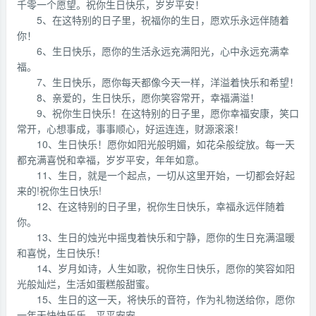
千零一个愿望。祝你生日快乐，岁岁平安！
5、在这特别的日子里，祝福你的生日，愿欢乐永远伴随着
你！
6、生日快乐，愿你的生活永远充满阳光，心中永远充满幸
福。
7、生日快乐，愿你每天都像今天一样，洋溢着快乐和希望！
8、亲爱的，生日快乐，愿你笑容常开，幸福满溢！
9、祝你生日快乐！在这特别的日子里，愿你幸福安康，笑口
常开，心想事成，事事顺心，好运连连，财源滚滚！
10、生日快乐！愿你如阳光般明媚，如花朵般绽放。每一天
都充满喜悦和幸福，岁岁平安，年年如意。
11、生日，就是一个起点，一切从这里开始，一切都会好起
来的!祝你生日快乐!
12、在这特别的日子里，祝你生日快乐，幸福永远伴随着
你。
13、生日的烛光中摇曳着快乐和宁静，愿你的生日充满温暖
和喜悦，生日快乐！
14、岁月如诗，人生如歌，祝你生日快乐，愿你的笑容如阳
光般灿烂，生活如蛋糕般甜蜜。
15、生日的这一天，将快乐的音符，作为礼物送给你，愿你
一年天快快乐乐，平平安安。