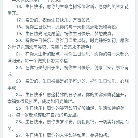
16、生日快乐，愿你的生命之树常绿常新，愿你的笑容如花
常开。
17、亲爱的，祝你生日快乐，万事如意！
18、祝你生日快乐，愿你的每一天都充满阳光和喜悦。
19、生日烛光照亮愿望，祝你生日快乐，梦想成真。
20、祝你生日快乐，愿岁月温柔以待，时光静好如初。愿你
的世界充满欢声笑语，温馨与爱意永不褪色！
21、在你人生新的起点，祝你生日快乐！愿你的每一天都充
满阳光，每一个微笑都带来幸福！
22、在你特殊的日子里，祝你生日快乐，健康平安，事业有
成。
23、亲爱的，生日祝福是必不可少的，祝你生日快乐，心想
事成！
24、生日快乐！愿这特殊的日子里，你的笑容如鲜花盛开，
幸福如微风拂面，成功如阳光灿烂。
25、生日快乐！愿你的笑容如阳光般灿烂，生活如诗般美
好。每一岁都能奔赴在自己的热爱里。
26、生日快乐，愿你岁岁平安，前程似锦，一切美好如期而
至。
27、生日快乐！愿你的人生如诗如画，美好如初。