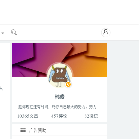

能

入
韩俊
趁你现在还有时间，尽你自己最大的努力，努力做成你最想做的那件事，成为你最想成为的那种人，过着你最想过的那种生活。这个世界永远比你想的要更精彩，不要败给生活。
10365
文章
457
评论
82
微语
广告赞助