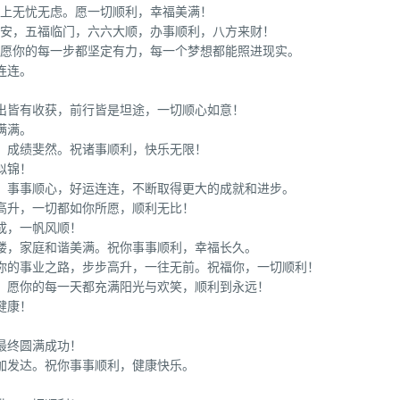
情上无忧无虑。愿一切顺利，幸福美满！
平安，五福临门，六六大顺，办事顺利，八方来财！
。愿你的每一步都坚定有力，每一个梦想都能照进现实。
连连。
出皆有收获，前行皆是坦途，一切顺心如意！
满满。
，成绩斐然。祝诸事顺利，快乐无限！
似锦！
里，事事顺心，好运连连，不断取得更大的成就和进步。
高升，一切都如你所愿，顺利无比！
成，一帆风顺！
楼，家庭和谐美满。祝你事事顺利，幸福长久。
愿你的事业之路，步步高升，一往无前。祝福你，一切顺利！
，愿你的每一天都充满阳光与欢笑，顺利到永远！
健康！
。
最终圆满成功！
加发达。祝你事事顺利，健康快乐。