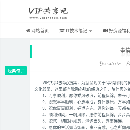
网站首页
IT技术笔记
好资源福
事
2024/11/21

经典句子
VIP共享吧精心搜集，为您呈现关于“事情顺利
文化殿堂，这里都有触动心弦的经典之作，陪伴您的
1、万事顺利，愿你乘风破浪，前程似锦，未来
2、祝您事事顺利，心想事成，身体健康，万事
3、祝你事事顺利，好运连连。愿你的每一天都
4、顺利如风，一帆风顺，愿你前程似锦，步步
5、祝您一切顺心如意，鸿运当头，喜事连连。
6、愿你的生活如诗如画，事业有成，心之所向