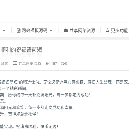
利
网站模板源码
共享网络资源
更多功
情顺利的祝福语简短
韩俊
共享网络资源
1157
0


的祝福语简短”的精选佳句。无论您是追寻心灵慰藉、感悟人生哲理，还是深
每一个精彩瞬间。
可期！愿你的每一天都充满阳光，每一步都走向成功！
如意。
充满阳光和欢笑，每一步都走向成功和幸福。
高升，吉祥如意永相伴！
都能实现。祝诸事顺利，快乐无边！