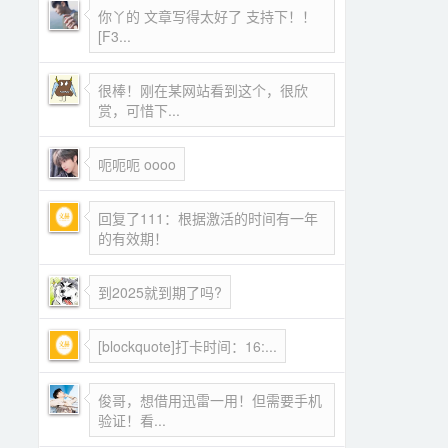
你丫的 文章写得太好了 支持下！！
[F3...
很棒！刚在某网站看到这个，很欣
赏，可惜下...
呃呃呃 oooo
回复了111：根据激活的时间有一年
的有效期！
到2025就到期了吗?
[blockquote]打卡时间：16:...
俊哥，想借用迅雷一用！但需要手机
验证！看...