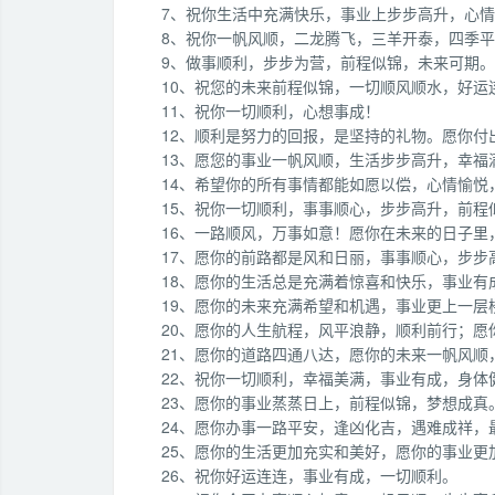
7、祝你生活中充满快乐，事业上步步高升，心
8、祝你一帆风顺，二龙腾飞，三羊开泰，四季
9、做事顺利，步步为营，前程似锦，未来可期
10、祝您的未来前程似锦，一切顺风顺水，好运
11、祝你一切顺利，心想事成！
12、顺利是努力的回报，是坚持的礼物。愿你付
13、愿您的事业一帆风顺，生活步步高升，幸福
14、希望你的所有事情都能如愿以偿，心情愉悦
15、祝你一切顺利，事事顺心，步步高升，前程
16、一路顺风，万事如意！愿你在未来的日子
17、愿你的前路都是风和日丽，事事顺心，步步
18、愿你的生活总是充满着惊喜和快乐，事业有
19、愿你的未来充满希望和机遇，事业更上一层
20、愿你的人生航程，风平浪静，顺利前行；
21、愿你的道路四通八达，愿你的未来一帆风顺
22、祝你一切顺利，幸福美满，事业有成，身体
23、愿你的事业蒸蒸日上，前程似锦，梦想成真
24、愿你办事一路平安，逢凶化吉，遇难成祥，
25、愿你的生活更加充实和美好，愿你的事业更
26、祝你好运连连，事业有成，一切顺利。