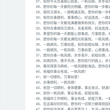
27、祝你今天办事顺心如意，一帆风顺，步步高
28、愿你的每一天都阳光明媚，愿你的每一步都
29、顺风又顺水，一路畅通无阻。愿你的每一步
30、祝你办事顺利，事事顺心，好运连连，一路
31、愿你的每一天都充满着微笑和快乐，愿你的
32、祝你办事顺风又顺水，吉星高照，好运连连
33、希望你的每一天都能心想事成，万事胜意。
34、愿你的每一天都充满阳光和喜悦，一帆风顺
35、一路顺风，万事如意。祝你前程似锦，步步
36、一路顺风，一帆风顺，万事如意，心想事成
37、愿你办事一帆风顺，步步高升，前程似锦，
38、风雨同舟，携手共进，愿你前行的路上，
39、春风得意马蹄疾，一帆风顺航海远。愿你在
40、祝福你事业有成，一帆风顺！
41、祝一切顺利，万事如意！
42、办事顺利，一帆风顺！
43、祝您一切顺利，身体健康，事业发达，财源
44、祝你一帆风顺，事业有成，前程似锦。
45、祝福你工作顺利，事业有成，前程万里，一
46、在这美好的时刻，愿你的一切努力都得到
47、祝你好运连连，事业蒸蒸日上，生活一帆风