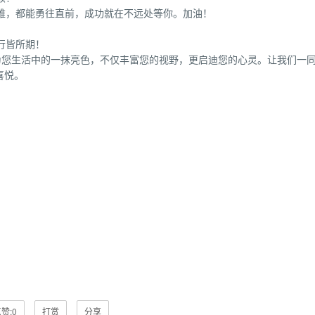
难，都能勇往直前，成功就在不远处等你。加油！
行皆所期！
为您生活中的一抹亮色，不仅丰富您的视野，更启迪您的心灵。让我们一
喜悦。
赞:
0
打赏
分享