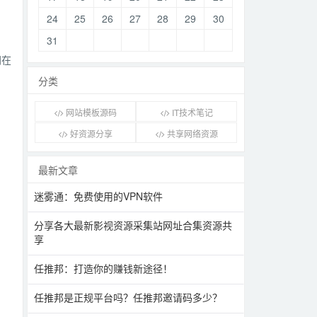
24
25
26
27
28
29
30
31
同在
分类
网站模板源码
IT技术笔记
好资源分享
共享网络资源
最新文章
迷雾通：免费使用的VPN软件
分享各大最新影视资源采集站网址合集资源共
享
任推邦：打造你的赚钱新途径！
任推邦是正规平台吗？任推邦邀请码多少？