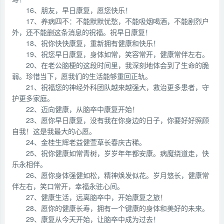
16、朋友，早日康复，愿您快乐！
17、养病四不：不能默默忧愁，不能吸烟喝酒，不能剧烈户
外，还不能删这条消息的祝福。祝早日康复！
18、祝你快快康复，重新拥有健康和快乐！
19、祝您早日康复，身体如常，笑容常开，健康常伴左右。
20、在老公脑梗的这段时间里，我深刻地体会到了生命的脆
弱。珍惜当下，愿我们的生活能够重回正轨。
21、祝福您的神经外科团队越来越强大，救治更多患者，守
护更多家庭。
22、迈向健康，从脑卒中康复开始！
23、愿你早日康复，没有我在你身边的日子，你要好好照顾
自我！这是我最大的心愿。
24、金桂生辉老益健萱草长春庆古稀。
25、祝你健康如常青树，岁岁年年都安康。病魔绕道走，快
乐永相伴。
26、愿你身体强健如松，精神焕发似花。岁月悠长，健康常
伴左右，笑口常开，幸福永驻心间。
27、健康生活，远离脑卒中，开始康复之旅！
28、愿你的健康长寿，拥有一个键康的身体和美好的未来。
29、康复从今天开始，让脑卒中成为过去！