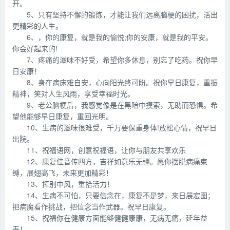
开。
5、只有坚持不懈的锻炼，才能让我们远离脑梗的困扰，活出
更精彩的人生。
6、，你的康复，就是我的愉悦;你的安康，就是我的平安。
你会好起来的!
7、疼痛的滋味不好受，希望你多休息，别忘了吃药。祝你早
日安康！
8、身在病床难自安，心向阳光终可盼。祝你早日康复，重振
精神，笑对人生风雨，享受幸福时光。
9、老公脑梗后，我感觉像是在黑暗中摸索，无助而恐惧。希
望他能够早日康复，重回光明。
10、生病的滋味很难受，千万要保重身体!放松心情，祝早日
出院。
11、祝福语网，创意祝福语，让你与朋友共享欢乐
12、康复佳音传四方，吉祥如意乐无疆。愿你摆脱病痛束
缚，展翅高飞，未来更加精彩！
13、挥别中风，重拾活力！
14、生病不可怕，只要信念在，康复不是梦，来日展宏图；
把病魔看作挑战，把信念当作武器。祝早日康复。
15、祝福你在健康方面能够健健康康，无病无痛，延年益
寿！