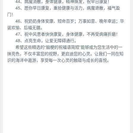
44、病魔消散，身体健康，精神焕发，祝早日康复！
45、愿你早日康复，重拾健康与活力，病魔退散，福气盈
门！
46、祝奶奶身体安康、短命百岁；万事如意、晚年幸运；华
诞欢愉、后福无疆。
47、祝中风患者快快康复，身体健康，不再受病痛折磨！
48、点亮生命，让爱无障碍通行。
希望这些精选的“脑梗的祝福语简短”能够成为您生活中的一
抹亮色，不仅丰富您的视野，更启迪您的心灵。让我们一同在知
识的海洋中遨游，享受每一次心灵的触碰与成长的喜悦。