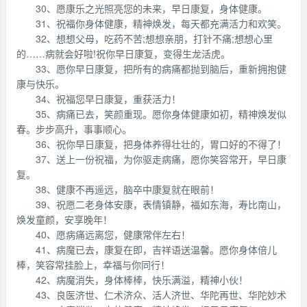
30、愿康乐之光照亮您的未来，早日康复，身体健康。
31、祝福你身体健康，精神焕发，每天都充满活力和欢笑。
32、想想父母，吃药不苦;想想亲朋，打针不痛;想想心里
的……病就会好啦!祝你早日康复，变得生龙活虎。
33、愿你早日康复，把所有的病痛都抛到脑后，重新拥抱健
康与快乐。
34、祝福您早日康复，重获活力！
35、病痛已去，笑颜重现。愿你身体健康如初，精神焕发似
春。步步高升，事事顺心。
36、祝你早日康复，把身体养得壮壮的，胃口好的不得了！
37、送上一份祝福，为你驱走病痛，愿你笑容常开，早日康
复。
38、健康不再遥远，脑卒中康复就在眼前！
39、祝愿二老身体安康，表情镇静，福如东海，寿比南山，
焕发童颜，安享晚年！
40、愿病痛远离您，健康常伴左右！
41、病魔已去，康复在即，吉祥语送温馨。愿你身体倍儿
棒，笑容常挂脸上，幸福与你同行！
42、病魔消失，身体棒棒，快乐满溢，精神小伙！
43、良医济世、仁术济众、活人济世、华陀再世、华陀妙术