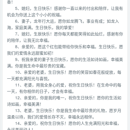
香！
5、媳妇，生日快乐！感谢你一直以来的付出和陪伴，让我有
机会为你送上这个小小的祝福。
6、妻子，龙年行大运，愿你如龙腾飞，事业有成；如龙入
海，家庭美满。生日快乐，我的挚爱！
7、媳妇，生辰快乐！愿你每天都能笑得如此灿烂，感谢有你
的陪伴，让我无比幸福。
8、亲爱的，愿这个红包能带给你快乐和幸福。生日快乐，愿
我们的爱情永远甜蜜如初！
9、祝我亲爱的妻子生日快乐，愿你的生活如诗如画，幸福美
满。你是我生命中最珍贵的宝藏。
10、亲爱的老婆，生日快乐！愿你的笑容如春花般绽放，每
一天都充满阳光与喜悦。
11、老婆，用我全身心的爱，祝你生日快乐！在生命中的每
一天，有你相伴的日子，才会有幸福。
12、亲爱的，你是我的唯一，祝你生日快乐！愿你的生活如
诗如画，幸福美满！
13、老婆，生日快乐！你是我生命中最珍贵的礼物，愿岁月
温柔以待，我们的爱情长存不灭，幸福永远相伴。
14、亲爱的，祝你生日快乐！愿你的人生充满阳光和幸福，
永远美丽动人！