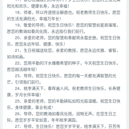
阳光和欢乐，健康长寿，永远幸福！
18、师者，所以传道授业解惑也。祝老教师生日快乐，愿您
的生活充满阳光，幸福万年长！
19、敬爱的导师，祝您生日快乐！愿您的智慧如星辰璀璨，
愿您的教诲如春风化雨，永远指引我们前行。
20、亲爱的老师，您的智慧和奉献将永载史册。祝您生日快
乐，愿您永远年轻、健康、快乐！
21、生日祝福送给您，亲爱的教授，愿您永远优雅、睿智，
如诗如画。
22、您用辛勤的汗水播撒希望的种子，今天祝您生日快乐，
愿您越活越年轻！
23、导师，祝您生日快乐，愿您的每一天都充满智慧的光
芒，引领我们前行。
24、桃李满天下，春晖遍人间。祝老教师生日快乐，长寿健
康，岁月长伴幸福！
25、亲爱的老师，您的辛勤耕耘如阳光般温暖。祝您生日快
乐，身体健康，事业有成！
26、导师，您的教诲如春风化雨，润物无声。在您生日之
际，愿您岁岁平安如意，年年桃李满园。
27、导师，生日快乐！愿您岁岁平安，桃李满天下，芬芳传