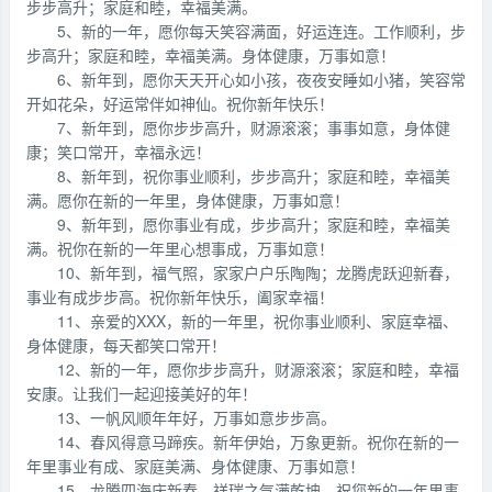
步步高升；家庭和睦，幸福美满。
5、新的一年，愿你每天笑容满面，好运连连。工作顺利，步
步高升；家庭和睦，幸福美满。身体健康，万事如意！
6、新年到，愿你天天开心如小孩，夜夜安睡如小猪，笑容常
开如花朵，好运常伴如神仙。祝你新年快乐！
7、新年到，愿你步步高升，财源滚滚；事事如意，身体健
康；笑口常开，幸福永远！
8、新年到，祝你事业顺利，步步高升；家庭和睦，幸福美
满。愿你在新的一年里，身体健康，万事如意！
9、新年到，愿你事业有成，步步高升；家庭和睦，幸福美
满。祝你在新的一年里心想事成，万事如意！
10、新年到，福气照，家家户户乐陶陶；龙腾虎跃迎新春，
事业有成步步高。祝你新年快乐，阖家幸福！
11、亲爱的XXX，新的一年里，祝你事业顺利、家庭幸福、
身体健康，每天都笑口常开！
12、新的一年，愿你步步高升，财源滚滚；家庭和睦，幸福
安康。让我们一起迎接美好的年！
13、一帆风顺年年好，万事如意步步高。
14、春风得意马蹄疾。新年伊始，万象更新。祝你在新的一
年里事业有成、家庭美满、身体健康、万事如意！
15、龙腾四海庆新春，祥瑞之气满乾坤。祝您新的一年里事