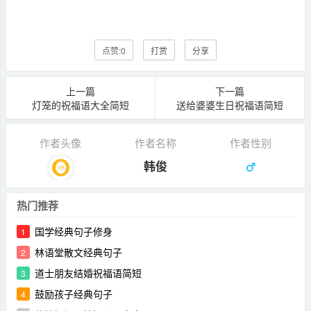
点赞:
0
打赏
分享
上一篇
下一篇
灯笼的祝福语大全简短
送给婆婆生日祝福语简短
作者头像
作者名称
作者性别
韩俊
热门推荐
国学经典句子修身
1
林语堂散文经典句子
2
道士朋友结婚祝福语简短
3
鼓励孩子经典句子
4