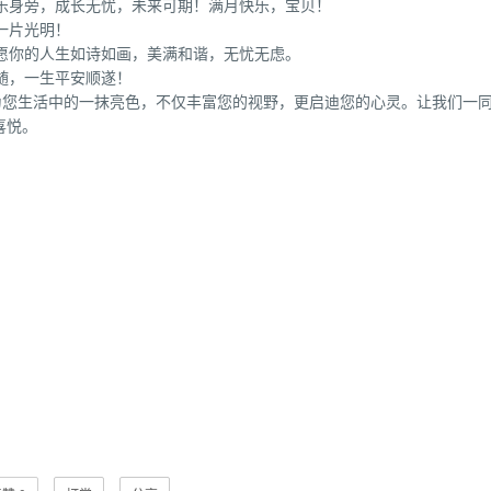
乐身旁，成长无忧，未来可期！满月快乐，宝贝！
一片光明！
愿你的人生如诗如画，美满和谐，无忧无虑。
随，一生平安顺遂！
为您生活中的一抹亮色，不仅丰富您的视野，更启迪您的心灵。让我们一
喜悦。