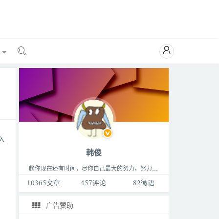

能

入
韩俊
趁你现在还有时间，尽你自己最大的努力，努力做成你最想做的那件事，成为你最想成为的那种人，过着你最想过的那种生活。这个世界永远比你想的要更精彩，不要败给生活。
10365
文章
457
评论
82
微语
广告赞助