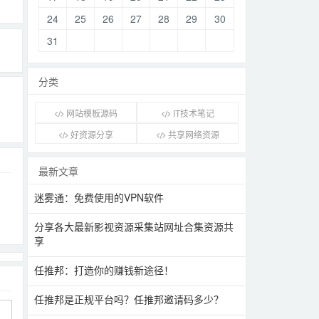
24
25
26
27
28
29
30
31
分类
网站模板源码
IT技术笔记
好资源分享
共享网络资源
最新文章
迷雾通：免费使用的VPN软件
分享各大最新影视资源采集站网址合集资源共
享
任推邦：打造你的赚钱新途径！
任推邦是正规平台吗？任推邦邀请码多少？