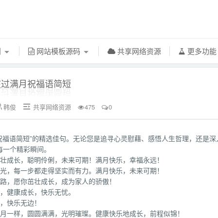
利
网站模板源码
共享网络资源
更多功
孩过满月祝福语简短
韩俊
共享网络资源
475
0


月祝福语简短”的精选佳句。无论您是追寻心灵慰藉、感悟人生哲理，还是深
每一个精彩瞬间。
茁壮成长，聪明伶俐，未来可期！满月快乐，幸福永远！
阳光，每一步都走得坚实而有力。满月快乐，未来可期！
的路，愿你茁壮成长，成为家人的骄傲！
开，健康成长，快乐无忧。
顺，快乐无边！
满月一样，圆圆满满，光明璀璨。健康快乐地成长，前程似锦！