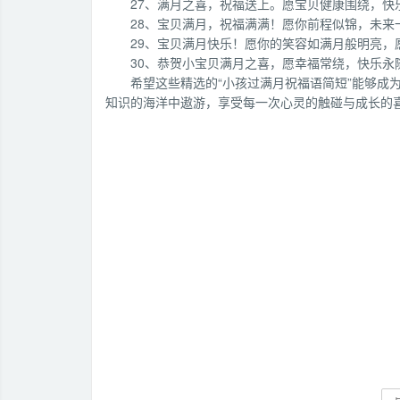
27、满月之喜，祝福送上。愿宝贝健康围绕，快
28、宝贝满月，祝福满满！愿你前程似锦，未来
29、宝贝满月快乐！愿你的笑容如满月般明亮，
30、恭贺小宝贝满月之喜，愿幸福常绕，快乐永
希望这些精选的“小孩过满月祝福语简短”能够成
知识的海洋中遨游，享受每一次心灵的触碰与成长的