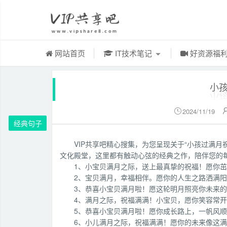
网站首页
IT技术笔记
好资源福
小
2024/11/19

经典句子
VIP共享吧精心搜集，为您呈现关于“小孩过满
文化殿堂，这里都有触动心弦的经典之作，陪伴您的
1、小宝贝满月之际，送上最真挚的祝福！愿你
2、宝贝满月，幸福相伴。愿你的人生之路洒满
3、恭喜小宝贝满月啦！愿这轮明月照亮你未来
4、满月之际，祝福满满！小宝贝，愿你笑容常
5、恭喜小宝贝满月啦！愿你成长路上，一帆风
6、小儿满月之际，祝福满满！愿你的未来像这