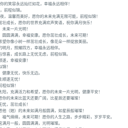
愿你的笑容永远灿烂如花，幸福永远相伴！
期，前程似锦。
之夜，温馨而美好，愿你的未来充满无限可能，前程似锦！
样茁壮成长，愿你的世界充满欢声笑语，祝你满月快乐！
，未来一片光明！
样，圆圆满满，幸福安康。愿你茁壮成长，未来可期！
！希望你像小树一样茁壮成长，像花朵一样绽放美丽。
的明月，照耀四方，幸福永远相伴。
与惊喜，成长路上无忧无虑，前程似锦。
顺遂，幸福安康！
似锦！
，健康无忧，快乐无边。
生顺遂无忧！
前程似锦！
的太阳，充满活力和希望，愿你的未来一片光明，健康平安！
愿你的未来比蓝天还要广阔，比星辰还要璀璨！
无忧，茁壮成长！
愿他（她）的未来如满月般圆满，如星辰般璀璨！
伴，福气绵绵，未来可期！愿你的人生之路，步步精彩，岁岁平安。
这满月一般，圆圆满满，光明璀璨。