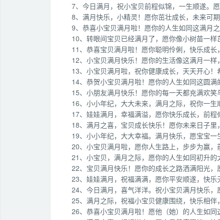
7、今日满月，祝小宝贝前程似锦，一生顺遂。
8、满月快乐，小精灵！愿你茁壮成长，未来可
9、恭喜小宝贝满月啦！愿你的人生如同这满月
10、转眼间宝贝已经满月了，愿你像小树苗一
11、恭喜宝贝满月啦！愿你聪明伶俐，快乐成长
12、小宝贝满月快乐！愿你的生活像这满月一
13、小宝贝满月啦，祝你健康成长，天天开心
14、恭贺小宝贝满月啦！愿你的人生如同这圆满
15、小朋友满月快乐！愿你的每一天都充满欢笑
16、小小年纪，大大未来，满月之际，祝你一生
17、娃娃满月，幸福满溢，愿你快乐成长，前程
18、满月之喜，宝贝成长快乐！愿你未来日子里
19、小小年纪，大大幸福。满月快乐，愿宝宝一
20、小宝贝满月啦，愿你人生路上，步步为赢，
21、小宝贝，满月之际，愿你的人生如同初升
22、宝贝满月快乐！愿你的成长之路洒满阳光，
23、娃娃满月，祝福满满，愿你平安顺遂，快乐
24、今日满月，喜气洋洋。祝小宝贝满月快乐，
25、满月之际，祝福小宝贝健康围绕，快乐相
26、恭喜小宝贝满月啦！愿他（她）的人生如同