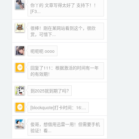
你丫的 文章写得太好了 支持下！！
[F3...
很棒！刚在某网站看到这个，很欣
赏，可惜下...
呃呃呃 oooo
回复了111：根据激活的时间有一年
的有效期！
到2025就到期了吗?
[blockquote]打卡时间：16:...
俊哥，想借用迅雷一用！但需要手机
验证！看...