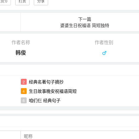
赞:
0
打赏
分享
下一篇
婆婆生日祝福语 简短独特
作者名称
作者性别
韩俊
经典名著句子摘抄
2
生日故事晚安祝福语简短
4
咱们仨 经典句子
6