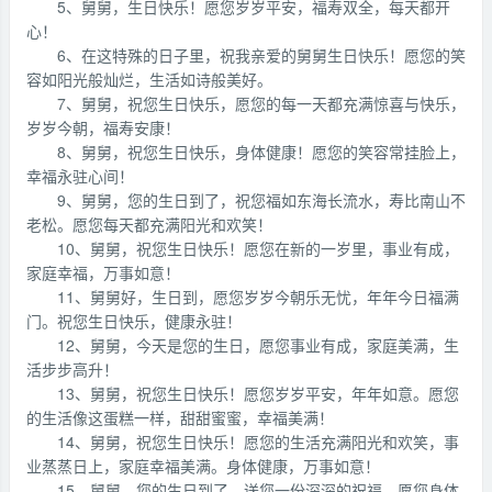
5、舅舅，生日快乐！愿您岁岁平安，福寿双全，每天都开
心！
6、在这特殊的日子里，祝我亲爱的舅舅生日快乐！愿您的笑
容如阳光般灿烂，生活如诗般美好。
7、舅舅，祝您生日快乐，愿您的每一天都充满惊喜与快乐，
岁岁今朝，福寿安康！
8、舅舅，祝您生日快乐，身体健康！愿您的笑容常挂脸上，
幸福永驻心间！
9、舅舅，您的生日到了，祝您福如东海长流水，寿比南山不
老松。愿您每天都充满阳光和欢笑！
10、舅舅，祝您生日快乐！愿您在新的一岁里，事业有成，
家庭幸福，万事如意！
11、舅舅好，生日到，愿您岁岁今朝乐无忧，年年今日福满
门。祝您生日快乐，健康永驻！
12、舅舅，今天是您的生日，愿您事业有成，家庭美满，生
活步步高升！
13、舅舅，祝您生日快乐！愿您岁岁平安，年年如意。愿您
的生活像这蛋糕一样，甜甜蜜蜜，幸福美满！
14、舅舅，祝您生日快乐！愿您的生活充满阳光和欢笑，事
业蒸蒸日上，家庭幸福美满。身体健康，万事如意！
15、舅舅，您的生日到了，送您一份深深的祝福。愿您身体