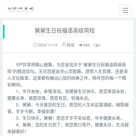
舅舅生日祝福语高级简短
2024/11/19
韩俊
548
0


VIP共享吧精心搜集，为您呈现关于“舅舅生日祝福语高级简
短”的精选佳句。无论您是追寻心灵慰藉、感悟人生哲理，还是深
入文化殿堂，这里都有触动心弦的经典之作，陪伴您的每一个精
彩瞬间。
1、岁月匆匆，亲情深深。祝舅舅生日快乐，愿您笑容永驻，
健康长寿，福慧双增。感恩有您，祝福永远。
2、舅舅，今天是您的生日，愿您的人生如这美酒般，越陈越
香，岁岁今朝，幸福安康！
3、生日快乐，舅舅！愿您岁岁平安如意，年年健康长寿。
4、舅舅，您的生日到了，祝您笑口常开，健康永驻，生活越
来越美好！