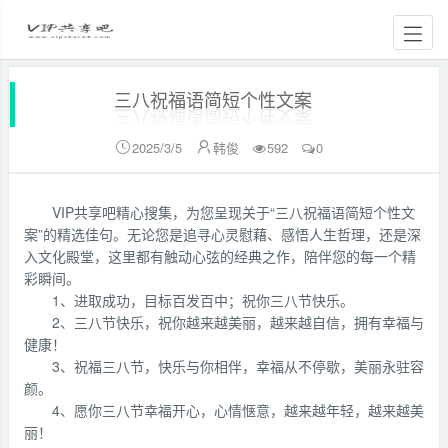
三八祝福语简短个性文案
2025/3/5
韩俊
592
0


VIP共享吧精心搜集，为您呈现关于“三八祝福语简短个性文
案”的精选佳句。无论您是追寻心灵慰藉、感悟人生哲理，还是深
入文化殿堂，这里都有触动心弦的经典之作，陪伴您的每一个精
彩瞬间。
1、进取成功，目标百发百中；祝你三八节快乐。
2、三八节快乐，祝你越来越美丽，越来越自信，拥有幸福与
健康！
3、祝福三八节，快乐与你相伴，幸福从不停歇，美丽永驻容
颜。
4、愿你三八节幸福开心，心情惬意，越来越年轻，越来越美
丽！