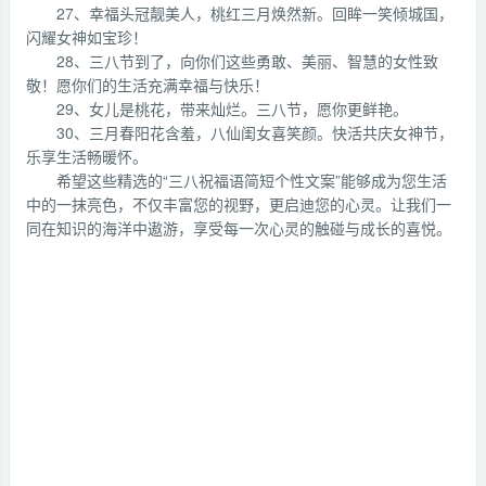
27、幸福头冠靓美人，桃红三月焕然新。回眸一笑倾城国，
闪耀女神如宝珍！
28、三八节到了，向你们这些勇敢、美丽、智慧的女性致
敬！愿你们的生活充满幸福与快乐！
29、女儿是桃花，带来灿烂。三八节，愿你更鲜艳。
30、三月春阳花含羞，八仙闺女喜笑颜。快活共庆女神节，
乐享生活畅暖怀。
希望这些精选的“三八祝福语简短个性文案”能够成为您生活
中的一抹亮色，不仅丰富您的视野，更启迪您的心灵。让我们一
同在知识的海洋中遨游，享受每一次心灵的触碰与成长的喜悦。