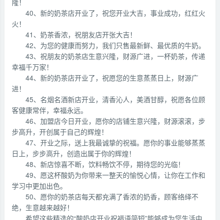
隆！
40、新的奶茶店开业了，祝您开业大吉，事业成功，红红火
火！
41、奶茶香浓，祝朋友店开张大吉！
42、为您的健康而努力，我们只售最新鲜、最优质的牛奶。
43、祝朋友的奶茶店生意兴隆，财源广进，一杯奶茶，传递
幸福千万家！
44、新的奶茶店开业了，祝愿您的生意蒸蒸日上，财源广
进！
45、名烟名酒新店开业，清香沁人，美酒甘醇，祝愿各位顾
客健康常伴，幸福永远。
46、加盟店今日开业，愿你的店铺生意兴隆，财源滚滚，步
步高升，开创属于自己的辉煌！
47、开业之际，送上我最诚挚的祝福。愿你的事业能够蒸蒸
日上，步步高升，创造出属于你的辉煌！
48、新店惊喜不断，饮料畅饮不停，期待您的光临！
49、愿这杯酸奶为你带来一整天的愉悦心情，让你在工作和
学习中更加出色。
50、愿你的奶茶店每天都充满了香浓的奶香，顾客络绎不
绝，生意越来越好！
希望这些精选的“酸奶店开业祝福语简短”能够成为您生活中