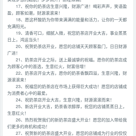
17、祝你的奶茶店生意兴隆，财源广进！喝彩声声，笑语盈
盈，顾客如潮，财源滚滚来！
18、愿这杯酸奶为你带来满满的能量和活力，让你的一天都
充满阳光。
19、清香可口，细腻入微，祝您奶茶店开业大吉，事业蒸蒸
日上，鸿运当头！
20、祝贺奶茶店开业，愿您的店铺天天顾客盈门，日日财源
广进！
21、奶茶店开业之际，送上最诚挚的祝福。愿你的奶茶店成
为顾客心中的首选，生意红火，财富倍增！
22、奶茶店开业大吉，愿你的奶茶香飘四溢，生意兴隆，财
源滚滚来！
23、祝福您的奶茶店在市场上获得巨大成功！愿您的店铺成
为消费者心中的最爱。
24、祝奶茶店开业大吉，生意兴隆，财源滚滚而来！
25、新店开业大吉，奶茶香浓醇厚，祝您的店铺蒸蒸日上，
生意红火！
26、热烈祝贺我们的新奶茶店盛大开业！愿您的加入带给我
们更多的商机和成功！
27、祝贺新的奶茶店盛大开业，愿您的店铺成为行业的佼佼