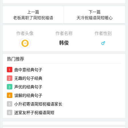
上一篇
下一篇
老板离职了简短祝福语
天冷祝福语简短暖心
作者头像
作者名称
作者性别
韩俊
热门推荐
曲中意经典句子
1
无趣的句子经典
2
声优的经典句子
3
误解的经典句子
4
小升初寄语简短祝福语家长
5
送室友杯子祝福语简短
6