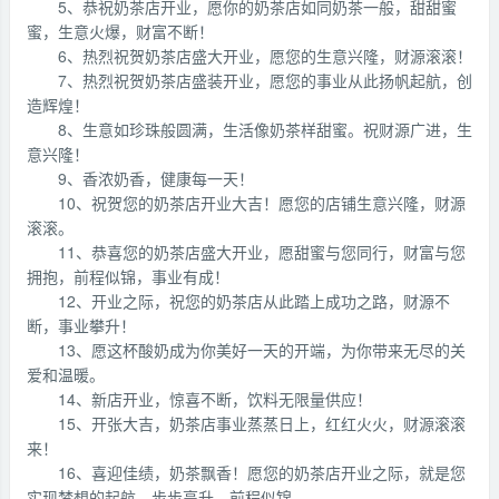
5、恭祝奶茶店开业，愿你的奶茶店如同奶茶一般，甜甜蜜
蜜，生意火爆，财富不断！
6、热烈祝贺奶茶店盛大开业，愿您的生意兴隆，财源滚滚！
7、热烈祝贺奶茶店盛装开业，愿您的事业从此扬帆起航，创
造辉煌！
8、生意如珍珠般圆满，生活像奶茶样甜蜜。祝财源广进，生
意兴隆！
9、香浓奶香，健康每一天！
10、祝贺您的奶茶店开业大吉！愿您的店铺生意兴隆，财源
滚滚。
11、恭喜您的奶茶店盛大开业，愿甜蜜与您同行，财富与您
拥抱，前程似锦，事业有成！
12、开业之际，祝您的奶茶店从此踏上成功之路，财源不
断，事业攀升！
13、愿这杯酸奶成为你美好一天的开端，为你带来无尽的关
爱和温暖。
14、新店开业，惊喜不断，饮料无限量供应！
15、开张大吉，奶茶店事业蒸蒸日上，红红火火，财源滚滚
来！
16、喜迎佳绩，奶茶飘香！愿您的奶茶店开业之际，就是您
实现梦想的起航，步步高升，前程似锦。