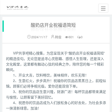
酸奶店开业祝福语简短
2024/11/17
韩俊
601
0


VIP共享吧精心搜集，为您呈现关于“酸奶店开业祝福语简短”
的精选佳句。无论您是追寻心灵慰藉、感悟人生哲理，还是深入
文化殿堂，这里都有触动心弦的经典之作，陪伴您的每一个精彩
瞬间。
1、开业大吉，饮料畅饮，美味相伴，欢乐无限！
2、生意红火，步步高升！祝福你的饮品店蒸蒸日上，前程似
锦。顾客们必将争相光临，爱你还能双倍下单。
3、祝你的饮品店生意兴隆，财源广进！每杯饮品都带来满足
与愉悦，让顾客留下美好回忆。
4、祝愿你的饮品店成为人们放松身心的好去处，为社会多添
一抹清新绿意。加油！