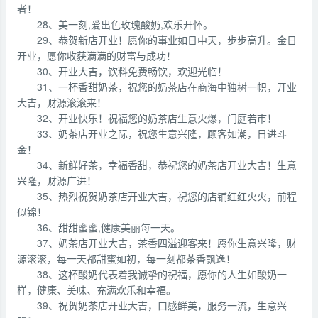
者！
28、美一刻,爱出色玫瑰酸奶,欢乐开怀。
29、恭贺新店开业！愿你的事业如日中天，步步高升。金日
开业，愿你收获满满的财富与成功！
30、开业大吉，饮料免费畅饮，欢迎光临！
31、一杯香甜奶茶，祝您的奶茶店在商海中独树一帜，开业
大吉，财源滚滚来！
32、开业快乐！祝福您的奶茶店生意火爆，门庭若市！
33、奶茶店开业之际，祝您生意兴隆，顾客如潮，日进斗
金！
34、新鲜好茶，幸福香甜，恭祝您的奶茶店开业大吉！生意
兴隆，财源广进！
35、热烈祝贺奶茶店开业大吉，祝您的店铺红红火火，前程
似锦！
36、甜甜蜜蜜,健康美丽每一天。
37、奶茶店开业大吉，茶香四溢迎客来！愿你生意兴隆，财
源滚滚，每一天都甜蜜如初，每一刻都茶香飘逸！
38、这杯酸奶代表着我诚挚的祝福，愿你的人生如酸奶一
样，健康、美味、充满欢乐和幸福。
39、祝贺奶茶店开业大吉，口感鲜美，服务一流，生意兴