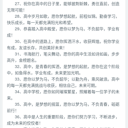
27、祝你在高中的日子里，能够披荆斩棘，勇往直前，创造
无限可能！
28、高中岁月如歌，愿你梦想起航，前程似锦。勤奋学习，
快乐成长，每一天都充满阳光和希望。
29、恭喜踏入高中殿堂，愿你以梦为马，不负韶华，学业有
成！
30、在高中的道路上，愿你挥洒汗水，收获辉煌。祝你学业
有成，友谊长存，共创美好未来！
31、书海航行，笔尖舞动，愿你的高中生活如诗如画，步步
高升，金榜题名。
32、高中，是青春的挥洒，是梦想的起航，愿你在这个阶段
中，如鱼得水，学业有成，未来更加光明。
33、愿你以梦为马，不负韶华；以勤为舟，乘风破浪。高中
的每一天都充满挑战与收获，相信自己，未来可期。
34、高中学校，愿你如同璀璨繁星，照耀着每一位学子的未
来。
35、高中，是梦想的摇篮，愿你以梦为马，不负青春，砥砺
前行！
36、高中是人生的重要阶段，愿你们努力学习，不断进步，
成为未来的佼佼者！