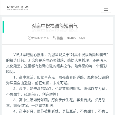
对高中祝福语简短霸气
2024/11/14
韩俊
465
0


VIP共享吧精心搜集，为您呈现关于“对高中祝福语简短霸气”
的精选佳句。无论您是追寻心灵慰藉、感悟人生哲理，还是深入
文化殿堂，这里都有触动心弦的经典之作，陪伴您的每一个精彩
瞬间。
1、高中生活，如繁星点点，照亮青春的道路，愿你在知识的
海洋里自由遨游，前程似锦，未来可期。
2、高中，是奋斗的起点，也是梦想的摇篮。愿你以梦为马，
不负韶华，砥砺前行，创造辉煌！
3、高中生活如诗如画，愿你步步生花，学业有成。岁月悠
悠，前程似锦，一路繁花相送。
4、高中岁月，愿你披荆斩棘，勇往直前，不负韶华，不负自