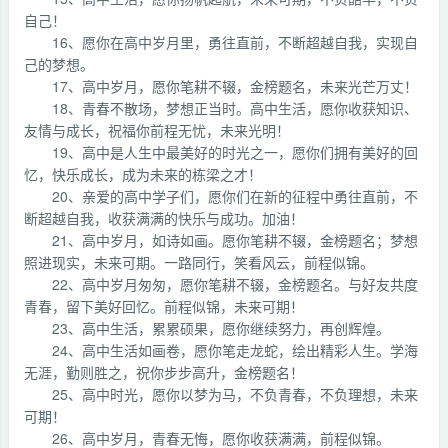
自己！
16、愿你在高中岁月里，勇往直前，不断超越自我，实现自
己的梦想。
17、高中岁月，愿你笔耕不辍，金榜题名，未来光芒万丈！
18、青春不散场，梦想正当时。高中生活，愿你收获知识、
友情与成长，祝福你前程无忧，未来光明！
19、高中是人生中最美好的时光之一，愿你们拥有美好的回
忆，快乐成长，成为未来的栋梁之才！
20、亲爱的高中学子们，愿你们在新的征程中勇往直前，不
断超越自我，收获满满的快乐与成功。加油！
21、高中岁月，如诗如画。愿你笔耕不辍，金榜题名；梦想
照进现实，未来可期。一路同行，笑看风云，前程似锦。
22、高中岁月匆匆，愿你笔耕不辍，金榜题名。与好友共度
青春，留下美好回忆。前程似锦，未来可期！
23、高中生活，累累硕果，愿你继续努力，再创辉煌。
24、高中生活如画卷，愿你笔走龙蛇，绘出精彩人生。学海
无涯，勤则胜之，祝你步步高升，金榜题名！
25、高中时光，愿你以梦为马，不负青春，不负理想，未来
可期！
26、高中岁月，青春无悔，愿你收获满满，前程似锦。