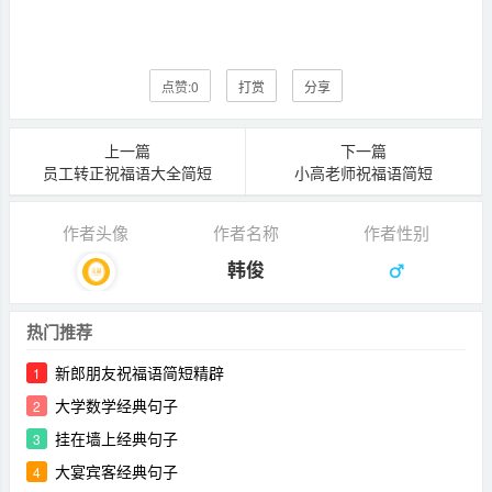
点赞:
0
打赏
分享
上一篇
下一篇
员工转正祝福语大全简短
小高老师祝福语简短
作者头像
作者名称
作者性别
韩俊
热门推荐
新郎朋友祝福语简短精辟
1
大学数学经典句子
2
挂在墙上经典句子
3
大宴宾客经典句子
4