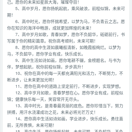
己。愿你的未来如星辰大海，璀璨夺目！
5、高中岁月，愿你扬帆起航，乘风破浪，前程似锦，未来可
期！
6、高中时光，愿你怀揣希望，以梦为马，不负青云之志。愿
你在知识的海洋中畅游，成就更加辉煌的未来！
7、高中岁月如歌，青春如梦，愿你不负韶华，砥砺前行，书
写属于你的精彩篇章。祝你高考顺利，未来可期！
8、愿你的高中生涯如晨曦般清新，如晚霞般绚烂。以梦为
马，不负韶华，愿你学业有成，快乐成长。
9、高中生活如诗如画，愿你笔耕不辍，金榜题名。与书为
伴，梦想起航，祝你前程似锦，步步高升！
10、祝你在高中的每一天都充满阳光和活力，不断努力，不
断进步，让未来更加光明！
11、愿你在高中的道路上坚定前行，不断进步，实现梦想。
12、高中岁月如歌，青春梦想在心。愿你学业有成，前程似
锦；健康快乐每一天，笑容常开无尽头。
13、高中时光，是青春最亮丽的底色。愿你珍惜当下，努力
拼搏，用汗水浇灌成功之花，未来必将光芒万丈！
14、愿你高中生活如诗如画，学业进步，快乐成长。勇往直
前，无所畏惧，未来可期！
15、高中生活，愿你扬帆起航，未来可期，不负韶华，不负