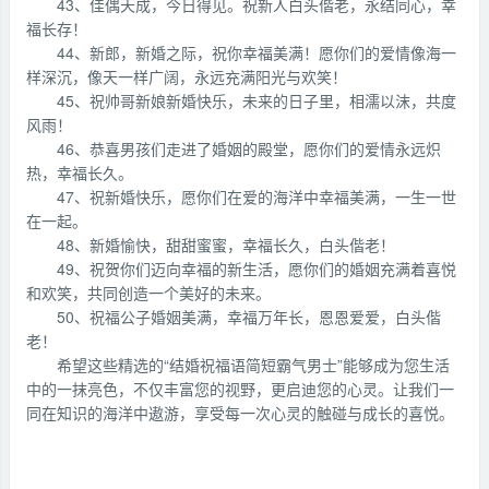
43、佳偶天成，今日得见。祝新人白头偕老，永结同心，幸
福长存！
44、新郎，新婚之际，祝你幸福美满！愿你们的爱情像海一
样深沉，像天一样广阔，永远充满阳光与欢笑！
45、祝帅哥新娘新婚快乐，未来的日子里，相濡以沫，共度
风雨！
46、恭喜男孩们走进了婚姻的殿堂，愿你们的爱情永远炽
热，幸福长久。
47、祝新婚快乐，愿你们在爱的海洋中幸福美满，一生一世
在一起。
48、新婚愉快，甜甜蜜蜜，幸福长久，白头偕老！
49、祝贺你们迈向幸福的新生活，愿你们的婚姻充满着喜悦
和欢笑，共同创造一个美好的未来。
50、祝福公子婚姻美满，幸福万年长，恩恩爱爱，白头偕
老！
希望这些精选的“结婚祝福语简短霸气男士”能够成为您生活
中的一抹亮色，不仅丰富您的视野，更启迪您的心灵。让我们一
同在知识的海洋中遨游，享受每一次心灵的触碰与成长的喜悦。