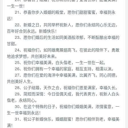
一生一世！
21、恭喜你步入婚姻的殿堂，愿你们甜甜蜜蜜，幸福到永
远！
22、新婚之日，共同举杯祝新人，愿你们永结同心乐无边，
百年好合到永远。新婚快乐！
23、愿你们婚后的生活如同美酒般浓郁，不断酝酿出幸福的
甘甜。
24、祝福你们，如同雄鹰展翅高飞，在彼此的陪伴下，勇敢
地追求梦想，共创美好未来。
25、祝你们幸福美满，白头偕老，一生一世在一起。
26、祝你们拥有一个幸福的家庭，相互支持，相濡以沫。
27、愿你们在爱的海洋中幸福美满，比翼齐飞，同心同德，
共创美好人生。
28、公子结婚，天作之合，祝福你们恩爱满家，幸福久长。
29、简短而深情：今日佳偶天成，我代表男方，祝新人白头
偕老，永结同心。
30、在这个特殊的日子，祝福你们婚姻美满，浓情蜜意，一
生一世幸福到永远！
31、祝公子新婚快乐，婚姻甜蜜！愿你们相伴到老，幸福美
满！