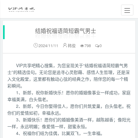
结婚祝福语简短霸气男士
2024/11/11
韩俊
798
0


VIP共享吧精心搜集，为您呈现关于“结婚祝福语简短霸气男
士”的精选佳句。无论您是追寻心灵慰藉、感悟人生哲理，还是深
入文化殿堂，这里都有触动心弦的经典之作，陪伴您的每一个精
彩瞬间。
1、新郎，祝你新婚快乐！愿你的婚姻像事业一样成功，家庭
幸福美满，白头偕老。
2、新郎，今日你娶得佳人，愿你们共筑爱巢，白头偕老。祝
你们的爱情如初，幸福永远。
3、新婚快乐！愿你们的婚姻像美酒一样，越陈越香；像阳光
一样，永远明媚；像爱情一样，甜蜜永恒。
4、祝福你们结为佳偶，比翼双飞，一生幸福。