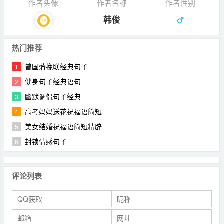
作者头像
作者名称
作者性别
韩俊
热门推荐
曾国藩挽联经典句子
1
健身句子经典语句
2
幽默调侃句子经典
3
高考妈妈送花祝福语简短
4
美女结婚祝福语简短精辟
5
封锁情感句子
6
评论列表