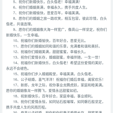
5、祝你们新婚快乐，白头偕老！幸福满满！
6、祝你们婚姻美满，幸福永久，携手共度人生。
7、祝你们新婚愉快，恩爱百年，幸福美满。
8、愿你们的婚姻之旅一路欢笑，相互包容，彼此珍惜，白头
偕老，共谐连理。
9、愿你们的婚姻像大海一样宽广，像高山一样坚定，祝你们
新婚快乐，一生幸福。
10、祝福你们新婚愉快，百年好合，恩爱无比。
11、愿你们的婚姻如同和谐的乐章，充满着和谐和美好。
12、祝福你们婚姻美满，甜甜蜜蜜，幸福长久。
13、祝你们爱情长存，婚姻甜蜜，幸福伴随，一生一世！
14、祝福你们新婚快乐，白头偕老！希望这份爱情的美好，
永远不会褪色。
15、祝福你们步入婚姻殿堂，幸福美满，白头偕老。
16、公子结婚，喜气洋洋！祝福你们婚后幸福，阖家欢乐！
17、新郎，龙年之际，祝你事业龙腾虎跃，家庭和睦美满。
愿你的婚姻像龙一样腾飞，爱情永远甜蜜如初。
18、祝新婚快乐，百年好合，家庭幸福，事业顺利。
19、祝你们爱情永恒，如同钻石般璀璨，如同磐石般坚定，
携手共度人生的风雨历程。
20、恭喜公子结婚，祝你和你的妻子爱情长存，甜蜜美满，