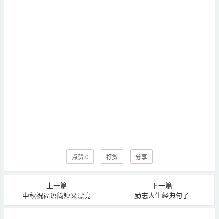
点赞:
0
打赏
分享
上一篇
下一篇
中秋祝福语简短又漂亮
励志人生经典句子