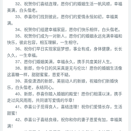
32、祝贺你们喜结连理，愿你们的婚姻生活一帆风顺，幸福
美满，白头偕老。
33、恭喜你们找到彼此，愿你们的爱情永恒如初，幸福美
满。
34、祝贺你们组建幸福家庭，愿你们快乐相伴，白头偕老。
35、祝贺你们成为一对新人，愿你们的婚姻永远充满幸福和
快乐，彼此包容，相互理解，一生相守。
36、祝你们早日实现家庭梦想，事业有成，身体健康，长长
久久，一生幸福。
37、愿你们婚姻美满，幸福永久，携手共度美好人生。
38、新郎，你今日的风采真是无与伦比！愿你的婚姻生活像
这喜糖一样，甜甜蜜蜜，恩爱不疑。
39、英俊潇洒的新郎，美丽动人的新娘，祝福你们新婚快
乐，白头偕老，永结同心。
40、新郎，恭喜你踏入婚姻的殿堂！愿你们相濡以沫，携手
走过风风雨雨，共同谱写爱情的华章！
41、恭喜公子觅得良人，喜结连理！祝你们爱情长存，生活
甜蜜！
42、恭喜公子喜结良缘，祝你和你的妻子恩爱有加，幸福美
满！