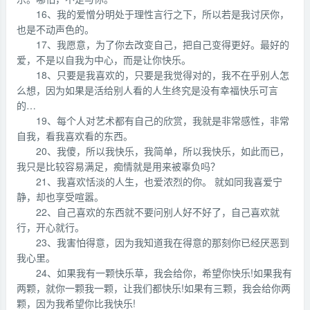
16、我的爱憎分明处于理性言行之下，所以若是我讨厌你，
也是不动声色的。
17、我愿意，为了你去改变自己，把自己变得更好。最好的
爱，不是以自我为中心，而是让你快乐。
18、只要是我喜欢的，只要是我觉得对的，我不在乎别人怎
么想，因为如果是活给别人看的人生终究是没有幸福快乐可言
的…
19、每个人对艺术都有自己的欣赏，我就是非常感性，非常
自我，看我喜欢看的东西。
20、我傻，所以我快乐，我简单，所以我快乐，如此而已，
我只是比较容易满足，痴情就是用来被辜负吗？
21、我喜欢恬淡的人生，也爱浓烈的你。 就如同我喜爱宁
静，却也享受喧嚣。
22、自己喜欢的东西就不要问别人好不好了，自己喜欢就
行，开心就行。
23、我害怕得意，因为我知道我在得意的那刻你已经厌恶到
我心里。
24、如果我有一颗快乐草，我会给你，希望你快乐!如果我有
两颗，就你一颗我一颗，让我们都快乐!如果有三颗，我会给你两
颗，因为我希望你比我快乐!