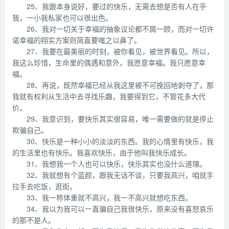
25、我跟本身说好，要过的快乐，无需去想是否有人在乎
我，一小我私家也可以很出色。
26、我对一切关于幸福的抽象议论都不屑一顾，而对一切许
诺幸福的翔实方案则简直要嗤之以鼻了。
27、我要在最美丽的时刻，被你看见，被世界看见。所以，
我这么珍惜，生命里的偶遇和意外。我愿意幸福。我只愿意幸
福。
28、再说，既然幸福已经从我这里被不可挽回地剥夺了，那
我就有权利从生活中去寻找乐趣，我要得到它，不管花多大代
价。
29、我意识到，要快乐其实很容易，唯一需要做的就是停止
欺骗自己。
30、快乐是一种小小的淡淡的东西。我的心情里有快乐，我
的生活里也有快乐。我喜欢快乐，由于他叫我快乐成长。
31、我想我一个人也可以快乐，快乐其实也没什么道理。
32、我就想有个蓝颜，跟我无话不谈，只要我高兴，咱就手
拉手去吃饭，逛街。
33、我一称体重就不高兴，我一不高兴就想吃东西。
34、我以为我可以一直骗自己我很快乐，原来没有喜怒哀乐
的那不是人。