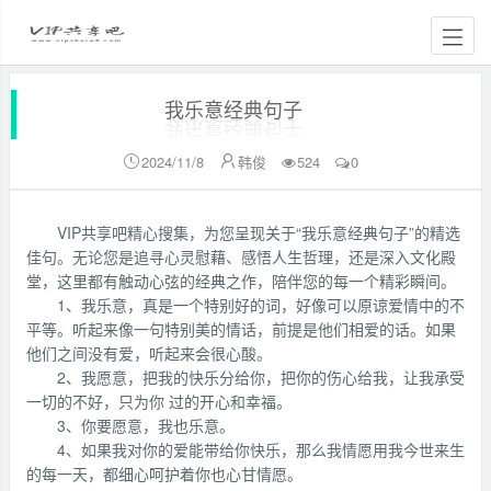
我乐意经典句子
2024/11/8
韩俊
524
0


VIP共享吧精心搜集，为您呈现关于“我乐意经典句子”的精选
佳句。无论您是追寻心灵慰藉、感悟人生哲理，还是深入文化殿
堂，这里都有触动心弦的经典之作，陪伴您的每一个精彩瞬间。
1、我乐意，真是一个特别好的词，好像可以原谅爱情中的不
平等。听起来像一句特别美的情话，前提是他们相爱的话。如果
他们之间没有爱，听起来会很心酸。
2、我愿意，把我的快乐分给你，把你的伤心给我，让我承受
一切的不好，只为你 过的开心和幸福。
3、你要愿意，我也乐意。
4、如果我对你的爱能带给你快乐，那么我情愿用我今世来生
的每一天，都细心呵护着你也心甘情愿。