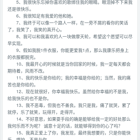
5、我很快乐忘掉你喜欢的歌绑住我的眼睛。眼泪掉不下来我
还是很快乐。
6、我很知足有我爱的他和她。
7、我终于可以像一个路人一样，在一旁不屑的看你的笑话
了，我笑了，我笑的真开心。
8、我可以和我喜欢的人一块做摩天轮，希望这个愿望可以尽
早实现。
9、假如我脱1件衣服，你能更爱我1点，那么我康乐把身上
的衣服都脱完。
10、我最开心的时候就是当你回家的时候，我一定每天都会
期待着，风雨不改。
11、我的快乐是你给的；我的幸福是你给的；当然，我的痛
苦也是你给的。
12、现在就很好，你幸福我快乐。虽然给你幸福的不是我，
给我快乐的也不是你。
13、我不恶毒，但我也不善良。我只是我，痛了就哭，累了
就停，乐了就笑，玩得开，走得开。
14、不好意思，如果耍手段的确是能够给我一定的好处那么
我何乐而不为呢？ 诚意十足的话，就能够得到你的心了吗？
15、我真正爱上了你，我发现，最终我想要的，只是你能快
乐。哪怕，不是与你。