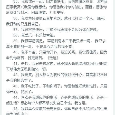
35、我和你在一起，因为我快乐，我为你做这些事，因为我
愿意我高兴我爱你我想做。你感激我对你的付出，而我，感激你
愿意让我付出。回眸浅笑，万事安好。
36、我以为只要很认真地喜欢，就可以打动一个人。原来，
我打动的只是我自己。
37、我很容易快乐，可这不代表我不会因为你而难过。
38、我爱乐，有乐就幸福。
39、我很容易满足， 容易到弱水三千我只求一滴， 我只求
属于我的那一滴， 不是真心给我的我不要。
40、我不辛苦，只要你开心，我没关系。我觉得值得，因为
看到你痛苦，我更痛苦。《叛逃》
41、是的，我只是喜欢你，就不知天高地厚地以为自己的爱
可以伟大无私到融化一切。
42、我爱笑，别人都以为我过的很好很开心，其实那只不过
是我的掩饰罢了。
43、我不吃醋了，不和你闹了，你爱和谁好就和谁好，只要
你开心，我累了。
44、喜欢是我适应你的生活，还是你适应我的生活，还是一
起生活？想必每个人都不想丧失自己个性，我也是。
45、我以真心过度的去宠爱你，你却自命不凡的将我的付出
视为理所应当。