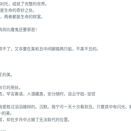
互衬托，成就了完整的世界。
就是生命的奇妙之处。
量，两者都是生命的财富。
具则比魔鬼还要邪恶！
女称不了，又非要在美和丑中间脚踏两只船，不美不丑的。
。
正的美。
有它的用处。
杏。罕言寡语，人谓藏愚，安分随时，自云守拙--宝钗
，我爱胜过滔滔雄辩的。沉默。我宁可一天十次看到丑。只要其中有闪光、
小的美。
暂，却在岁月中占据了无法取代的位置。