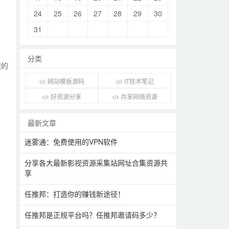
24
25
26
27
28
29
30
31
分类
识的
网站模板源码
IT技术笔记
好资源分享
共享网络资源
最新文章
迷雾通：免费使用的VPN软件
分享各大最新影视资源采集站网址合集资源共
享
任推邦：打造你的赚钱新途径！
任推邦是正规平台吗？任推邦邀请码多少？