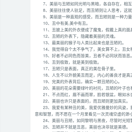
7、美丽与丑陋如同光明与黑暗，各自存在，相
8、美丽往往使人驻足，而丑陋则让人思考，这
9、美丽是一种直观的感受，而丑陋则是一种力
10、丑中有美,美中有丑。
11、丑披上美的外衣便成了魔鬼，假戴上真的面
12、丑陋的外表下，隐藏着美丽的灵魂。
13、最美丽的猴子与人类比起来也是丑陋的。
14、我觉得自个太不争气了，美女算不上，丑
15、好者不必同色而皆美，丑者不必同状而皆恶
16、丑到极致，就是美到极致。
17、丑陋只是表面，真正的美在骨子里。
18、人生不以外貌美丑而定，内心的善良才是真
19、完美的外表背后，确实一颗丑陋的心。
20、美丽的花朵需要绿叶的衬托，丑陋的叶子也
21、不点而红，眉不画而翠，脸若银盆，眼如水
22、美丽也许只是表面的，而丑陋则更加真实。
23、我爱有某种丑的美，我爱优雅曼妙的风姿
意和智慧，而不愿在一个月里看见一次灵魂空虚的渺
24、美丽与丑陋，如同黎明与黑夜，尽管时光短
25、丑陋并不就是丑恶，美丽也决非就是美德。