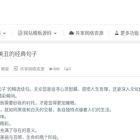
利
网站模板源码
共享网络资源
更多功
美丑的经典句子
韩俊
共享网络资源
566
0


典句子”的精选佳句。无论您是追寻心灵慰藉、感悟人生哲理，还是深入文化
精彩瞬间。
星辰需要砂砾的衬托，才能显得更加耀眼。
值，就如同黑夜和白天的交替，各自独特点缀着人们的生活。
韵味。
而精彩。
都充满了存在的意义。
。美丽与丑陋，生命的两个阶段。