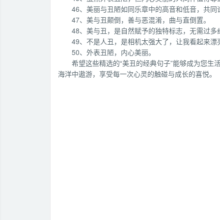
46、美丽与丑陋如同乐章中的高音和低音，共同
47、美与丑颠倒，善与恶混淆，曲与直倒置。
48、美与丑，是自然赋予的独特标志，无需过多
49、不是人丑，是相机太强大了，让我看起来漂
50、外表丑陋，内心美丽。
希望这些精选的“美丑的经典句子”能够成为您生
海洋中遨游，享受每一次心灵的触碰与成长的喜悦。