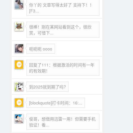
你丫的 文章写得太好了 支持下！！
[F3...
很棒！刚在某网站看到这个，很欣
赏，可惜下...
呃呃呃 oooo
回复了111：根据激活的时间有一年
的有效期！
到2025就到期了吗?
[blockquote]打卡时间：16:...
俊哥，想借用迅雷一用！但需要手机
验证！看...