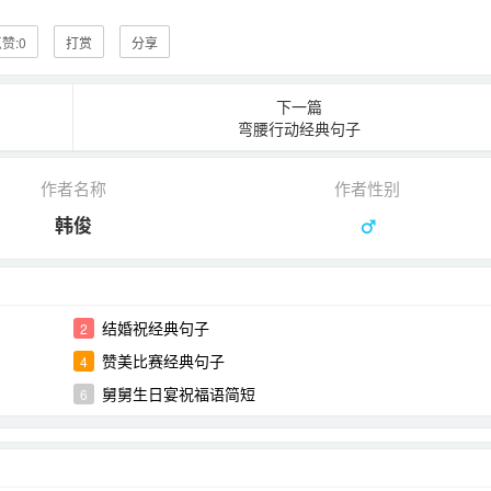
赞:
0
打赏
分享
下一篇
弯腰行动经典句子
作者名称
作者性别
韩俊
结婚祝经典句子
2
赞美比赛经典句子
4
舅舅生日宴祝福语简短
6