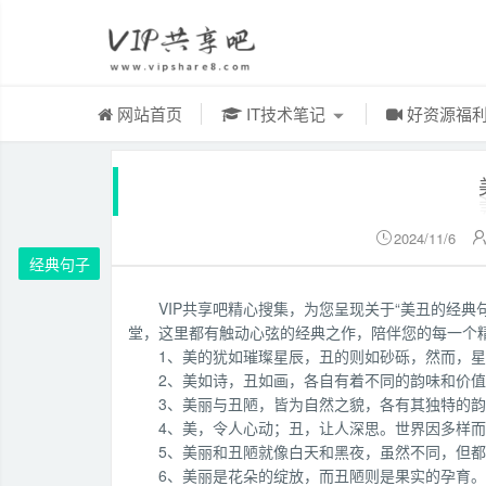
网站首页
IT技术笔记
好资源福
2024/11/6

经典句子
VIP共享吧精心搜集，为您呈现关于“美丑的经
堂，这里都有触动心弦的经典之作，陪伴您的每一个
1、美的犹如璀璨星辰，丑的则如砂砾，然而，
2、美如诗，丑如画，各自有着不同的韵味和价
3、美丽与丑陋，皆为自然之貌，各有其独特的
4、美，令人心动；丑，让人深思。世界因多样
5、美丽和丑陋就像白天和黑夜，虽然不同，但
6、美丽是花朵的绽放，而丑陋则是果实的孕育