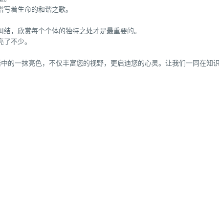
谱写着生命的和谐之歌。
纠结，欣赏每个个体的独特之处才是最重要的。
亮了不少。
活中的一抹亮色，不仅丰富您的视野，更启迪您的心灵。让我们一同在知