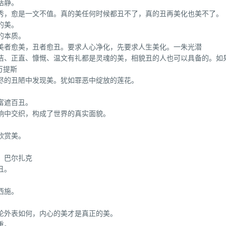
恬静。
作秀，愈是一文不值。真的美任何时候都丑不了，真的丑再美化也美不了。
的美。
的本质。
使美者愈美，丑者愈丑。要求人心净化，先要求人生美化。一朱光潜
纯洁、正直、慷慨、温文有礼都是灵魂的美，相貌丑的人也可以具备的。如
万提斯
尽的丑陋中发现美。犹如罪恶中绽放的莲花。
富遮百丑。
响中交织，构成了世界的真实面貌。
欣赏美。
。巴尔扎克
丑。
西施。
论外表如何，内心的美才是真正的美。
重。