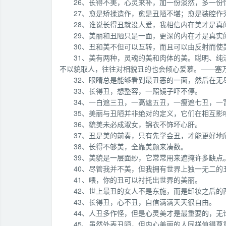
26、长得不美，心灵来补，加一份淡然，多一份
27、愈是矫揉造作，愈是丑陋不堪；愈是装腔
28、谁说长得丑就没人爱，我相信内在美才是真
29、美丽和丑陋只是一面，更深的内在才是真实
30、丑和美不但可以互转，而且可以由反射而
31、美有两种，灵魂的美和肉体的美。聪明、
不以貌取人，往往对相貌丑的也会倾心爱慕。——塞
32、眼睛总是能够看到最丑恶的一面，然后在无
33、长得丑，想整容，一照镜子吓不停。
34、一白遮三丑，一高遮五丑，一瘦遮七丑，一
35、美丽与丑陋并非绝对的定义，它们在相互影
36、貌美未必成淑女，锦衣不饰坏心肝。
37、丑是美的前奏，只有先学会丑，才能更好地
38、长得不够美，全靠美颜来凑数。
39、美貌是一层面纱，它常常用来遮掩许多缺点
40、尽管我并不美，但我拥有世界上独一无二的
41、喂，你的丑可以衬托出世界的美丽。
42、世上最丑的女人不是东施，而是卸妆之后的
43、长得丑，心不丑，自信满满天天很自由。
44、人丑多作怪，但是心灵美才是最重要的，无
45、虽然外表丑陋，但内心美丽的人同样值得尊