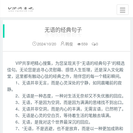
无语的经典句子
2024/10/20
韩俊
559
0


VIP共享吧精心搜集，为您呈现关于“无语的经典句子”的精选
佳句。无论您是追寻心灵慰藉、感悟人生哲理，还是深入文化殿
堂，这里都有触动心弦的经典之作，陪伴您的每一个精彩瞬间。
1、无语并非无言，而是心灵深处的宁静，如同晨曦前的寂
静。
2、无语是一种态度，一种对生活无奈却又不失优雅的回应。
3、无语，不是因为空洞，而是因为满满的思绪找不到出口。
4、无语并非空洞，而是内心的丰满，无需言语，已然明了。
5、无语是心灵的空白页，等待着生活的笔触去填满。
6、无语，是我对这个世界最深沉的回应。
7、“无语，不是逃避，也不是放弃，而是以一种更加成熟和