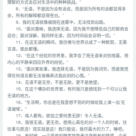
理智的方式去应对生活中的种种挑战。”
8、“无语，不是因为没有话说，而是因为所有的话都显得多
余，所有的解释都显得苍白。”
9、我的无语就像被困在迷雾中，无法找到出路。
10、“面对愚昧，我选择无语，因为我不想降低自己的智商去
迎合；面对误解，我同样无语，因为时间自会证明一切。”
11、在这无语的瞬间，我仿佛与世界达成了一种默契，无需
言语，彼此都懂。
12、“在这个纷扰的世界里，我学会了用无语来对抗喧嚣，用
内心的平静来回应外界的纷扰。”
13、“面对某些事，我选择无语，不是因为我词穷，而是我觉
得任何语言都无法准确表达我此刻的心情。”
14、无语不是无奈，不是无助，更不是绝望。
15、在这个嘈杂的世界里，有时我只是想找到一个可以让我
无语的地方。
16、"生活啊，你总是在我意想不到的时候给我上演一出‘无
语凝噎’。"
17、啥人都有。欲加之罪何患无辞！令人无语。
18、我很无语。更无奈。想用心真在的对一个人的时候，往
往事与愿违！现实就是这！我只能说，我尽最大的力了。睡吧。
19、有时候，一个简单的微笑就能表达我所有的情感。今天