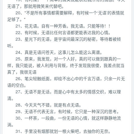
无语了，那就用微笑来代替吧。
20、"不是所有事情都需要解释，有时候一个‘无语’的表情就
足够了。"
21、花无语。自有一种芳香。我无语。只能等待！！
22、有时候，无语比任何言语都更能表达我的心情。
23、星光下的无语，是宇宙间最深沉的秘密，等待着被倾
听。
24、真是无语问苍天，这事儿怎么能这么离谱。
25、原来，我发现，对一个人好，真的可以做到跟真的一
样，我只能说，被人利用与背叛，终于发现我很傻，我差点就当
真了，我很无语
26、笔尖轻触纸面，却绘不出心中的千言万语，只余一片无
语的空白。
27、无语不是无话，而是心中有太多的情感交织，难以理
清。
28、今天天气不错，就是有点无语。
29、无语不代表无言，有时候，它只是一种深沉的思考。
30、一杯茶，一段曲，一份无语的心情，就这样静静地流
淌。
31、手里没有烟那就划一根火柴吧，去抽你的无奈。