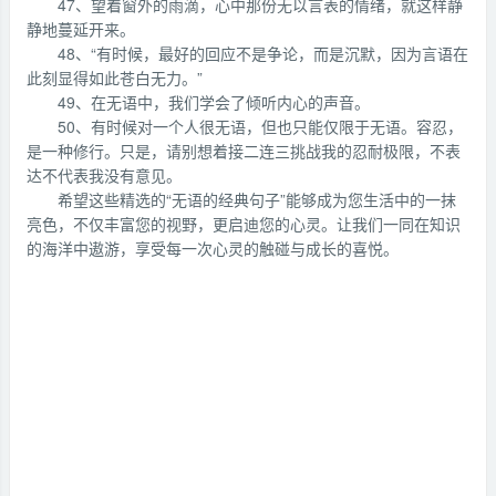
47、望着窗外的雨滴，心中那份无以言表的情绪，就这样静
静地蔓延开来。
48、“有时候，最好的回应不是争论，而是沉默，因为言语在
此刻显得如此苍白无力。”
49、在无语中，我们学会了倾听内心的声音。
50、有时候对一个人很无语，但也只能仅限于无语。容忍，
是一种修行。只是，请别想着接二连三挑战我的忍耐极限，不表
达不代表我没有意见。
希望这些精选的“无语的经典句子”能够成为您生活中的一抹
亮色，不仅丰富您的视野，更启迪您的心灵。让我们一同在知识
的海洋中遨游，享受每一次心灵的触碰与成长的喜悦。