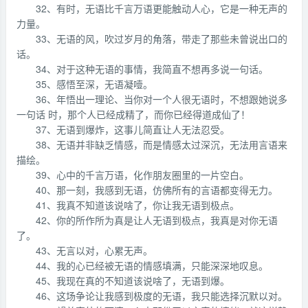
32、有时，无语比千言万语更能触动人心，它是一种无声的
力量。
33、无语的风，吹过岁月的角落，带走了那些未曾说出口的
话。
34、对于这种无语的事情，我简直不想再多说一句话。
35、感悟至深，无语凝噎。
36、年悟出一理论、当你对一个人很无语时，不想跟她说多
一句话 时，那个人已经成精了，而你已经得道成仙了！
37、无语到爆炸，这事儿简直让人无法忍受。
38、无语并非缺乏情感，而是情感太过深沉，无法用言语来
描绘。
39、心中的千言万语，化作朋友圈里的一片空白。
40、那一刻，我感到无语，仿佛所有的言语都变得无力。
41、我真不知道该说啥了，你让我无语到极点。
42、你的所作所为真是让人无语到极点，我真是对你无语
了。
43、无言以对，心累无声。
44、我的心已经被无语的情感填满，只能深深地叹息。
45、我现在真的不知道该说啥了，无语到爆。
46、这场争论让我感到极度的无语，我只能选择沉默以对。