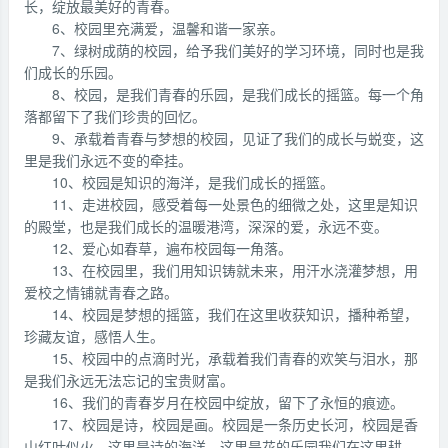
长，绽放最美好的青春。
6、校园里充满爱，温馨和谐一家亲。
7、绿树成荫的校园，给予我们美好的学习环境，同时也是我
们成长的乐园。
8、校园，是我们青春的乐园，是我们成长的摇篮。每一个角
落都留下了我们珍贵的回忆。
9、承载着青春与梦想的校园，见证了我们的成长与蜕变，这
里是我们永远不变的牵挂。
10、校园是知识的海洋，是我们成长的摇篮。
11、走进校园，感受着每一处景色的细微之处，这里是知识
的殿堂，也是我们成长的温暖港湾，深深的爱，永远不变。
12、爱心如春草，遍布校园每一角落。
13、在校园里，我们用知识铸就未来，用汗水浇灌梦想，用
爱校之情铺就青春之路。
14、校园是梦想的摇篮，我们在这里收获知识，播种希望，
珍藏友谊，感悟人生。
15、校园中的点滴时光，承载着我们青春的欢笑与泪水，那
是我们永远无法忘记的宝贵财富。
16、我们的青春岁月在校园中绽放，留下了永恒的痕迹。
17、校园是诗，校园是画。校园是一条历史长河，校园是香
山红叶似火。这里是诗的海洋，这里是花的乐园我们在这里耕