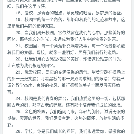
耘，我们在这里收获。
18、爱校，是青春的起点，是灵魂的归宿，是梦想的摇篮。
19、校园里的每一个角落，都烙印着我们的足迹和故事，这
里是我们共同的精神家园。
20、当我们离开校园，它依然留在我们的心中。那些美好的
回忆，那些难忘的时光，永远成为我们人生中最宝贵的财富。
21、校园里，每一个角落都充满着故事，每一个场景都承载
着我们的梦想。母校，就像一盏明灯，照亮我们前行的道路。
22、让我们用心去感受校园的美好，珍惜这段难忘的时光，
让它成为我们永远的回忆。
23、我爱校园，爱它的充满温馨的风气。望着奔跑在操场上
的那一张张笑脸；盯着黑板的那一双双渴求知识的眼睛；有着严
谨的教学态度，良好的校风，推行德智体美劳全面发展素质教
育。
24、校园是我们青春的舞台，我们热爱这里的一切，包括那
颗古老的树，那座古老的建筑，还有那个陪伴我们成长的操场。
25、金色的校园，我们喧闹而来，年轻的胸怀，溢满无限的
期待，素裹的世界，我们尽情宣泄，火热的情怀，放射生活的多
彩。
26、学校，你是我们成长的摇篮，我们永远爱你，感激你的