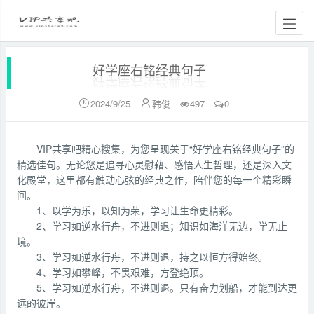
好学座右铭经典句子
2024/9/25
韩俊
497
0


VIP共享吧精心搜集，为您呈现关于“好学座右铭经典句子”的
精选佳句。无论您是追寻心灵慰藉、感悟人生哲理，还是深入文
化殿堂，这里都有触动心弦的经典之作，陪伴您的每一个精彩瞬
间。
1、以学为乐，以知为荣，学习让生命更精彩。
2、学习如逆水行舟，不进则退；知识如海洋无边，学无止
境。
3、学习如逆水行舟，不进则退，持之以恒方得始终。
4、学习如攀峰，不畏艰难，方登绝顶。
5、学习如逆水行舟，不进则退。只有奋力划船，才能到达更
远的彼岸。