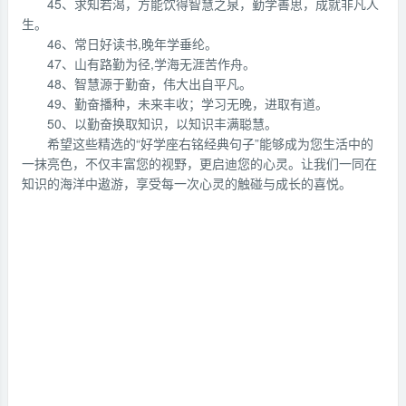
45、求知若渴，方能饮得智慧之泉，勤学善思，成就非凡人
生。
46、常日好读书,晚年学垂纶。
47、山有路勤为径,学海无涯苦作舟。
48、智慧源于勤奋，伟大出自平凡。
49、勤奋播种，未来丰收；学习无晚，进取有道。
50、以勤奋换取知识，以知识丰满聪慧。
希望这些精选的“好学座右铭经典句子”能够成为您生活中的
一抹亮色，不仅丰富您的视野，更启迪您的心灵。让我们一同在
知识的海洋中遨游，享受每一次心灵的触碰与成长的喜悦。