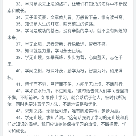
33、学习是永无止境的旅程，让我们在知识的海洋中不断探
索和成长。
34、天子重英豪，文章教儿曹。万般皆下品，惟有读书高。
35、知识是人生的灯塔，照亮前进的道路。
36、学习是成功的基石，没有辛勤的学习，就不会有辉煌的
未来。
37、学无止境，思者常新；行稳致远，智者不惑。
38、知识就是力量，学习永无止境。
39、学无止境，如攀高峰，步步为营，心向蓝天，志在千
里。
40、学问之树，根深叶茂，勤学为根，智慧为叶，硕果满
枝。
41、博学而不穷，笃行而不倦，方能学无止境，不断前行。
42、学如逆水行舟，不进则退。"这句话告诫人们学习要坚持
不懈，不断前进。如果停止学习，就会落后于他人，被时代所淘
汰。同时也要注意学习方法，不断地调整和优化。
43、求知之路，无捷径可走，唯有脚踏实地，步步为赢。
44、学无止境，求知若渴。"这句话强调了学习的无止境和我
们对知识的渴望。我们应该始终保持学习的热情，不断探索、学
习和成长。