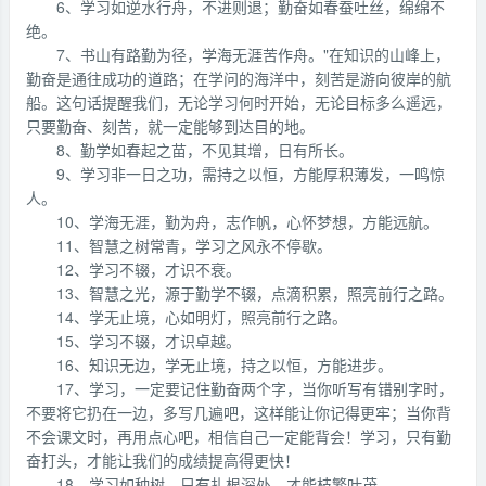
6、学习如逆水行舟，不进则退；勤奋如春蚕吐丝，绵绵不
绝。
7、书山有路勤为径，学海无涯苦作舟。"在知识的山峰上，
勤奋是通往成功的道路；在学问的海洋中，刻苦是游向彼岸的航
船。这句话提醒我们，无论学习何时开始，无论目标多么遥远，
只要勤奋、刻苦，就一定能够到达目的地。
8、勤学如春起之苗，不见其增，日有所长。
9、学习非一日之功，需持之以恒，方能厚积薄发，一鸣惊
人。
10、学海无涯，勤为舟，志作帆，心怀梦想，方能远航。
11、智慧之树常青，学习之风永不停歇。
12、学习不辍，才识不衰。
13、智慧之光，源于勤学不辍，点滴积累，照亮前行之路。
14、学无止境，心如明灯，照亮前行之路。
15、学习不辍，才识卓越。
16、知识无边，学无止境，持之以恒，方能进步。
17、学习，一定要记住勤奋两个字，当你听写有错别字时，
不要将它扔在一边，多写几遍吧，这样能让你记得更牢；当你背
不会课文时，再用点心吧，相信自己一定能背会！学习，只有勤
奋打头，才能让我们的成绩提高得更快！
18、学习如种树，只有扎根深处，才能枝繁叶茂。