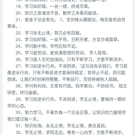
19、学习如织锦，一丝一缕，终成华章。
20、知识之泉涌流不息，勤学之舟乘风破浪。
21、是金子总会发光。 7。宝剑锋从磨砺出，梅花香苦自苦
寒来。
22、学习永无止境，努力必有回报。
23、学习如织锦，一丝不苟，日积月累，方显华美篇章。
24、学问勤中得。学然后知不足。
25、学习是劳动，是充满思想的劳动， 学人智库。
26、学习是人生的加油站，只有不断学习，才能不断进步。
27、学习如逆水行舟，不进则退。"这句话告诉我们，学习就
像逆水行舟，只有不断前进才能保持稳定，若停止不前，则可能
倒退。让我们时刻保持警醒，不断前行，否则将被别人超越。
28、学问有利钝，文章有巧拙。钝学累功，不妨经书。 拙文
研思，终归蚩鄙。
29、学习如逆水行舟，不进则退；学无止境，要保持一颗好
学的心态。
30、努力学习，不辜负每一个日出日落，让知识的力量陪伴
我们度过每一天。
31、知识如海，永无止境；学无止境，勇往直前。
32、学无止境，求知无边，唯有一心向学，方能不断进步。